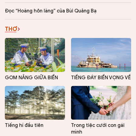
Đọc “Hoàng hôn làng” của Bùi Quảng Bạ
THƠ
GOM NẮNG GIỮA BIỂN
TIẾNG ĐÁY BIỂN VỌNG VỀ
Tiếng hí đầu tiên
Trong tiệc cưới con gái
mình