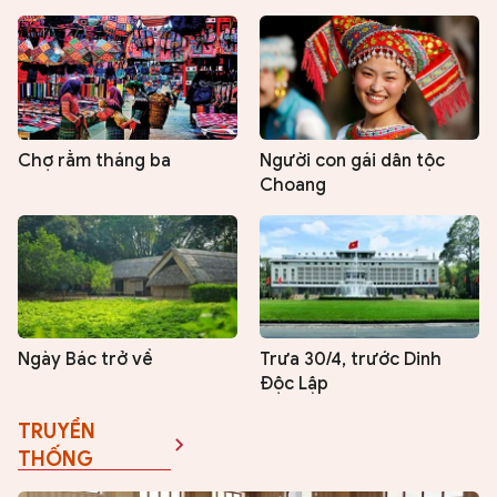
Chợ rằm tháng ba
Người con gái dân tộc
Choang
Ngày Bác trở về
Trưa 30/4, trước Dinh
Độc Lập
TRUYỀN
THỐNG