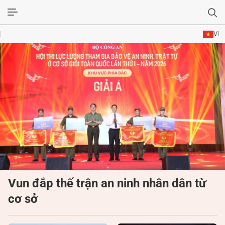
VI
ĐỜI SỐNG VĂN HÓA
TƯ LIỆU VĂN HÓA
LÝ LUẬN
THƠ
TRUYỀN THỐNG
TRUYỆN
Vun đắp thế trận an ninh nhân dân từ
cơ sở
DIỄN ĐÀN
CHUYÊN TRANG