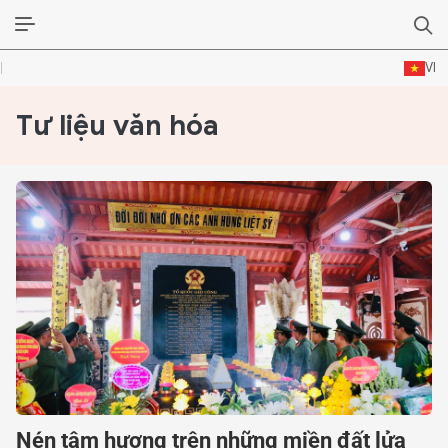
VI
Tư liệu văn hóa
ĐỜI SỐNG VĂN HÓA
TƯ LIỆU VĂN HÓA
LÝ LUẬN
THƠ
TRUYỀN THỐNG
TRUYỆN
DIỄN ĐÀN
Nén tâm hương trên những miền đất lửa
CHUYÊN TRANG