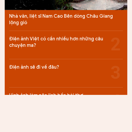
Nhà văn, liệt sĩ Nam Cao Bên dòng Châu Giang
lộng gió
Điện ảnh Việt có cần nhiều hơn những câu
chuyện ma?
Điện ảnh sẽ đi về đâu?
Hình ảnh làm nên linh hồn bài thơ
Nụ cười Mai Đức Chung