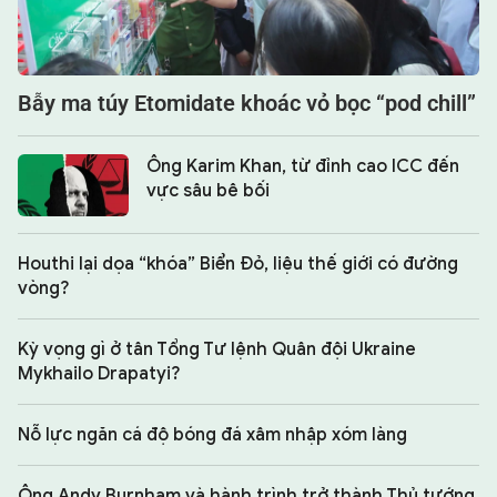
Bẫy ma túy Etomidate khoác vỏ bọc “pod chill”
Ông Karim Khan, từ đỉnh cao ICC đến
vực sâu bê bối
Houthi lại dọa “khóa” Biển Đỏ, liệu thế giới có đường
vòng?
Kỳ vọng gì ở tân Tổng Tư lệnh Quân đội Ukraine
Mykhailo Drapatyi?
Nỗ lực ngăn cá độ bóng đá xâm nhập xóm làng
Ông Andy Burnham và hành trình trở thành Thủ tướng