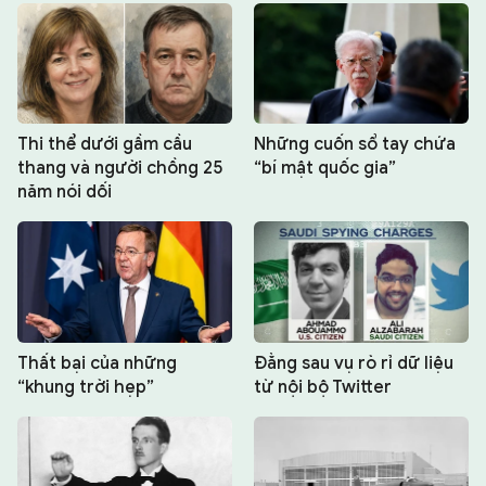
Thi thể dưới gầm cầu
Những cuốn sổ tay chứa
thang và người chồng 25
“bí mật quốc gia”
năm nói dối
Thất bại của những
Đằng sau vụ rò rỉ dữ liệu
“khung trời hẹp”
từ nội bộ Twitter