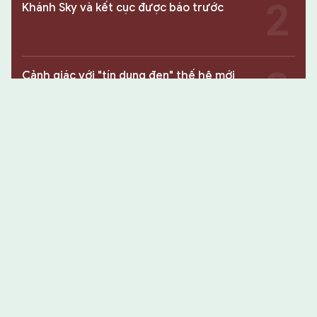
Khánh Sky và kết cục được báo trước
Cảnh giác với "tín dụng đen" thế hệ mới
Khởi tố Chủ tịch công ty "nổ" sở hữu hàng
chục tỉ Euro
Khởi tố "Vua Quạt", "Khánh sky" và Hồ Văn
Khoa sau livestream xúc phạm nhau