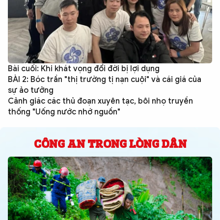
Bài cuối: Khi khát vọng đổi đời bị lợi dụng
BÀI 2: Bóc trần "thị trường tị nạn cuội" và cái giá của
sự ảo tưởng
Cảnh giác các thủ đoạn xuyên tạc, bôi nhọ truyền
thống "Uống nước nhớ nguồn"
CÔNG AN TRONG LÒNG DÂN