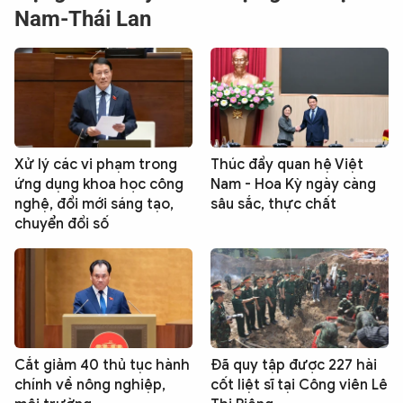
Nam-Thái Lan
QUỐC TẾ
VĂN HÓA - THỂ THAO
BẠN ĐỌC & CAND
Xử lý các vi phạm trong
Thúc đẩy quan hệ Việt
ứng dụng khoa học công
Nam - Hoa Kỳ ngày càng
ĐA PHƯƠNG TIỆN
nghệ, đổi mới sáng tạo,
sâu sắc, thực chất
eMagazine
Podcast
chuyển đổi số
Video
Ảnh
Infographic
Chuyên trang
An ninh thế giới
Văn nghệ Công an
Chuyên đề
Cắt giảm 40 thủ tục hành
Đã quy tập được 227 hài
chính về nông nghiệp,
cốt liệt sĩ tại Công viên Lê