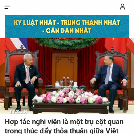
VI
VI
EN
THỜI SỰ
CHỐNG DIỄN BIẾN HÒA BÌNH
CÔNG AN TRONG LÒNG DÂN
XÃ HỘI
PHÁP LUẬT
Hợp tác nghị viện là một trụ cột quan
CÔNG NGHỆ
trọng thúc đẩy thỏa thuận giữa Việt