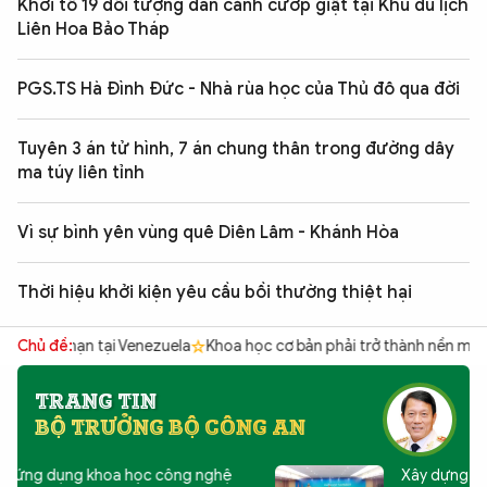
Khởi tố 19 đối tượng dàn cảnh cướp giật tại Khu du lịch
Liên Hoa Bảo Tháp
PGS.TS Hà Đình Đức - Nhà rùa học của Thủ đô qua đời
Tuyên 3 án tử hình, 7 án chung thân trong đường dây
ma túy liên tỉnh
Vì sự bình yên vùng quê Diên Lâm - Khánh Hòa
Thời hiệu khởi kiện yêu cầu bồi thường thiệt hại
nạn tại Venezuela
Chủ đề:
Khoa học cơ bản phải trở thành nền móng tri thứ
TRANG TIN
BỘ TRƯỞNG BỘ CÔNG AN
Xây dựng niềm tin số, kiến tạo xã hội số,