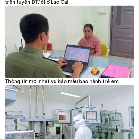
trên tuyến ĐT.161 ở Lào Cai
Thông tin mới nhất vụ bảo mẫu bạo hành trẻ em