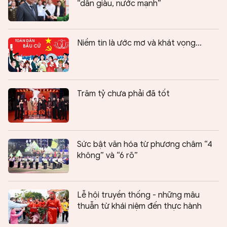
“dân giàu, nước mạnh”
Niềm tin là ước mơ và khát vọng...
Trăm tỷ chưa phải đã tốt
Sức bật văn hóa từ phương châm “4
không” và “6 rõ”
Lễ hội truyền thống - những mâu
thuẫn từ khái niệm đến thực hành