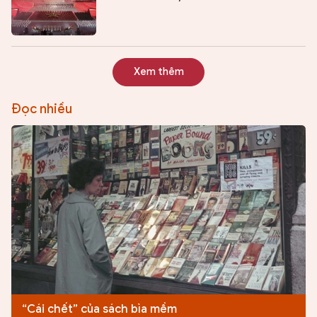
Xem thêm
Đọc nhiều
“Cái chết” của sách bìa mềm