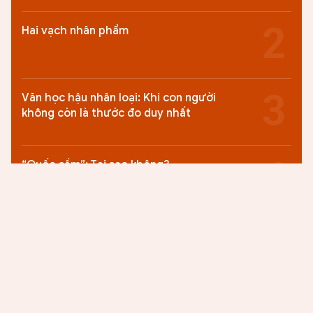
Hai vạch nhân phẩm
Văn học hậu nhân loại: Khi con người
không còn là thước đo duy nhất
“Quốc cầm”: Tại sao không?
Khẳng định tinh thần cống hiến vì “dân
giàu, nước mạnh”