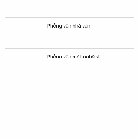
Phỏng vấn nhà văn
Chia sẻ:
0
Phỏng vấn một nghệ sĩ
Tôn vinh giá trị ảo: Khó thế mà cũng
làm được
Mảnh bằng - học giả, tấm áo - thầy tu