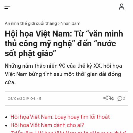
VI
VI
EN
An ninh thế giới cuối tháng
Nhàn đàm
THỜI SỰ
Hội họa Việt Nam: Từ “văn minh
thủ công mỹ nghệ” đến “nước
CHỐNG DIỄN BIẾN HÒA BÌNH
sốt phật giáo”
Những năm thập niên 90 của thế kỷ XX, hội họa
CÔNG AN TRONG LÒNG DÂN
Việt Nam bừng tỉnh sau một thời gian dài đóng
cửa.
XÃ HỘI
0
05/06/2019 04:45
PHÁP LUẬT
Hội họa Việt Nam: Loay hoay tìm lối thoát
CÔNG NGHỆ
Hội họa Việt Nam dành cho ai?