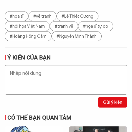
#họa sĩ
#vẽ tranh
#Lê Thiết Cương
#hội họa Việt Nam
#tranh vẽ
#họa sĩ tự do
#Hoàng Hồng Cầm
#Nguyễn Minh Thành
Ý KIẾN CỦA BẠN
Gửi ý kiến
CÓ THỂ BẠN QUAN TÂM