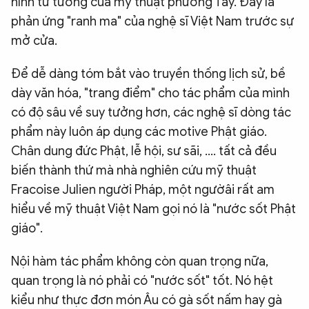
hình tư tưởng của mỹ thuật phương Tây. Đây là
phản ứng "ranh ma" của nghệ sĩ Việt Nam trước sự
mở cửa.
Để dễ dàng tóm bắt vào truyền thống lịch sử, bề
dày văn hóa, "trang điểm" cho tác phẩm của mình
có độ sâu về suy tưởng hơn, các nghệ sĩ dòng tác
phẩm này luôn áp dụng các motive Phật giáo.
Chân dung đức Phật, lễ hội, sư sãi, .... tất cả đều
biến thành thứ mà nhà nghiên cứu mỹ thuật
Fracoise Julien người Pháp, một ngườâi rất am
hiểu về mỹ thuật Việt Nam gọi nó là "nước sốt Phật
giáo".
Nội hàm tác phẩm không còn quan trọng nữa,
quan trọng là nó phải có "nước sốt" tốt. Nó hệt
kiểu như thực đơn món Âu có gà sốt nấm hay gà