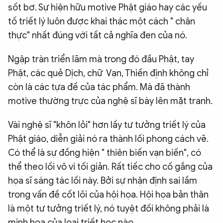
sốt bơ. Sự hiện hữu motive Phật giáo hay các yếu
tố triết lý luôn được khai thác một cách " chân
thực" nhất đúng với tất cả nghĩa đen của nó.
Ngập tràn triển lãm mà trong đó đầu Phật, tay
Phật, các quẻ Dịch, chữ Vạn, Thiền định không chỉ
còn là các tựa đề của tác phẩm. Mà đã thành
motive thường trực của nghệ sĩ bày lên mặt tranh.
Vài nghệ sĩ "khôn lỏi" hơn lấy tư tưởng triết lý của
Phật giáo, diễn giải nó ra thành lối phong cách vẽ.
Có thể là sự đồng hiện " thiên biến vạn biến", có
thể theo lối vô vi tối giản. Rất tiếc cho cố gắng của
họa sĩ sáng tác lối này. Bởi sự nhận định sai lầm
trong vấn đề cốt lõi của hội họa. Hội họa bản thân
là một tư tưởng triết lý, nó tuyệt đối không phải là
minh họa của loại triết học nào.