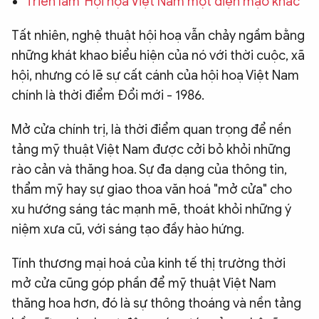
Triển lãm 'Hội họa Việt Nam một diện mạo khác'
QUỐC TẾ
Tất nhiên, nghệ thuật hội hoạ vẫn chảy ngầm bằng
những khát khao biểu hiện của nó với thời cuộc, xã
VĂN HÓA - THỂ THAO
hội, nhưng có lẽ sự cất cánh của hội hoạ Việt Nam
chính là thời điểm Đổi mới - 1986.
BẠN ĐỌC & CAND
Mở cửa chính trị, là thời điểm quan trọng để nền
tảng mỹ thuật Việt Nam được cởi bỏ khỏi những
ĐA PHƯƠNG TIỆN
rào cản và thăng hoa. Sự đa dạng của thông tin,
eMagazine
Podcast
thẩm mỹ hay sự giao thoa văn hoá "mở cửa" cho
Video
Ảnh
xu hướng sáng tác mạnh mẽ, thoát khỏi những ý
niệm xưa cũ, với sáng tạo đầy hào hứng.
Infographic
Chuyên trang
An ninh thế giới
Văn nghệ Công an
Tính thương mại hoá của kinh tế thị trường thời
Chuyên đề
mở cửa cũng góp phần để mỹ thuật Việt Nam
thăng hoa hơn, đó là sự thông thoáng và nền tảng