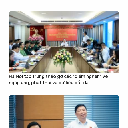
Hà Nội tập trung tháo gỡ các "điểm nghẽn" về
ngập úng, phát thải và dữ liệu đất đai