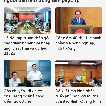
người dân làm trung tâm phục vụ
QUỐC TẾ
VĂN HÓA - THỂ THAO
BẠN ĐỌC & CAND
Hà Nội tập trung tháo gỡ
Cắt giảm 40 thủ tục hành
các "điểm nghẽn" về ngập
chính về nông nghiệp,
úng, phát thải và dữ liệu
môi trường
ĐA PHƯƠNG TIỆN
đất đai
eMagazine
Podcast
Video
Ảnh
Infographic
Chuyên trang
An ninh thế giới
Văn nghệ Công an
Chuyên đề
Cần chuyển “đi xin cơ
Đề xuất mô hình phát
chế” sang có khả năng
triển phù hợp với lợi thế
kiến tạo cơ chế
của Bắc Ninh, Quảng Ninh