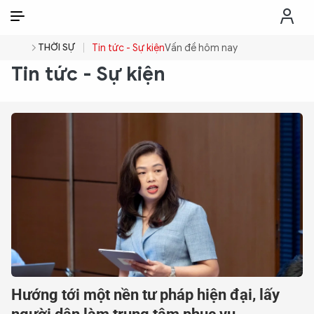
VI
VI
EN
THỜI SỰ
Tin tức - Sự kiện
Vấn đề hôm nay
Tin tức - Sự kiện
THỜI SỰ
CHỐNG DIỄN BIẾN HÒA BÌNH
CÔNG AN TRONG LÒNG DÂN
XÃ HỘI
PHÁP LUẬT
CÔNG NGHỆ
Hướng tới một nền tư pháp hiện đại, lấy