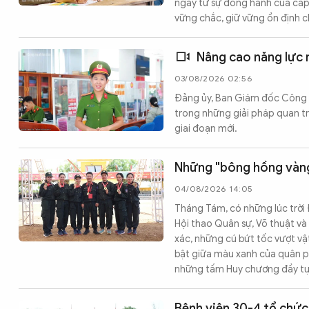
ngày từ sự đồng hành của cấp 
vững chắc, giữ vững ổn định ch
Nâng cao năng lực 
03/08/2026 02:56
Đảng ủy, Ban Giám đốc Công 
trong những giải pháp quan t
giai đoạn mới.
Những "bông hồng vàng
04/08/2026 14:05
Tháng Tám, có những lúc trời
Hội thao Quân sự, Võ thuật v
xác, những cú bứt tốc vượt vật
bật giữa màu xanh của quân phụ
những tấm Huy chương đầy tự
Bệnh viện 30-4 tổ chức 