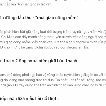
tin, thắp lên “Ánh sáng ngày trở về”.
vận động đầu thú - “mũi giáp công mềm”
tiếp phát hiện, bắt giữ hàng loạt đối tượng trốn truy nã nguy hiểm và đ
ồ Chí Minh còn đẩy mạnh công tác tuyên truyền, vận động người phạm
“mũi giáp công mềm” đầy nhân văn, vừa thể hiện sự nghiêm minh của p
 đời cho những kẻ từng lỡ chân bước vào con đường lầm lỗi.
an tỏa ở Công an xã biên giới Lộc Thành
phạm, chủ động phối hợp bảo vệ vững chắc tuyến biên giới, gắn bó với 
 Nai đang đưa phong trào thi đua “Ba nhất” lan tỏa sâu rộng, tạo ch
ật tự (ANTT), xây dựng thế trận an ninh nhân dân vững chắc ngay từ cơ
iếp nhận 535 mẫu hài cốt liệt sĩ