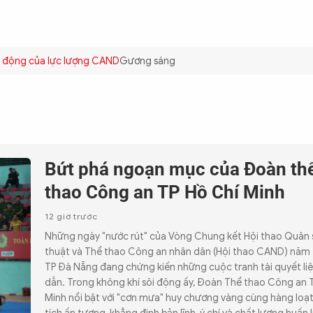
ÌNH
CÔNG AN TRONG LÒNG DÂN
XÃ HỘI
PHÁP LUẬT
QUỐC TẾ
VĂN HÓA - 
 động của lực lượng CAND
Gương sáng
Bứt phá ngoạn mục của Đoàn th
thao Công an TP Hồ Chí Minh
12 giờ trước
Những ngày "nước rút" của Vòng Chung kết Hội thao Quân 
thuật và Thể thao Công an nhân dân (Hội thao CAND) năm 
TP Đà Nẵng đang chứng kiến những cuộc tranh tài quyết liệ
dẫn. Trong không khí sôi động ấy, Đoàn Thể thao Công an 
Minh nổi bật với "cơn mưa" huy chương vàng cùng hàng loạ