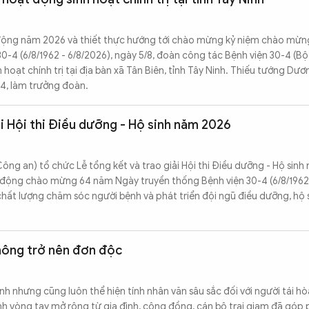
 động năm 2026 và thiết thực hướng tới chào mừng kỷ niệm chào mừ
0-4 (6/8/1962 - 6/8/2026), ngày 5/8, đoàn công tác Bệnh viện 30-4 (B
hoạt chính trị tại địa bàn xã Tân Biên, tỉnh Tây Ninh. Thiếu tướng Dươ
4, làm trưởng đoàn.
ải Hội thi Điều dưỡng - Hộ sinh năm 2026
ông an) tổ chức Lễ tổng kết và trao giải Hội thi Điều dưỡng - Hộ sin
 động chào mừng 64 năm Ngày truyền thống Bệnh viện 30-4 (6/8/1962 
hất lượng chăm sóc người bệnh và phát triển đội ngũ điều dưỡng, hộ 
không trở nên đơn độc
h nhưng cũng luôn thể hiện tính nhân văn sâu sắc đối với người tái h
ính vòng tay mở rộng từ gia đình, cộng đồng, cán bộ trại giam đã góp