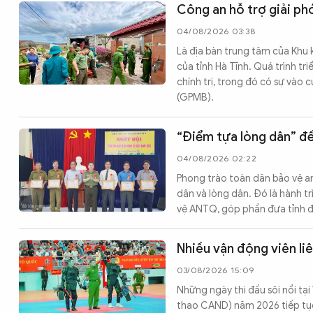
Công an hỗ trợ giải ph
04/08/2026 03:38
Là địa bàn trung tâm của Khu 
của tỉnh Hà Tĩnh. Quá trình tr
chính trị, trong đó có sự vào
(GPMB).
“Điểm tựa lòng dân” đ
04/08/2026 02:22
Phong trào toàn dân bảo vệ an 
dân và lòng dân. Đó là hành 
vệ ANTQ, góp phần đưa tỉnh đ
Nhiều vận động viên liê
03/08/2026 15:09
Những ngày thi đấu sôi nổi tạ
thao CAND) năm 2026 tiếp tục g