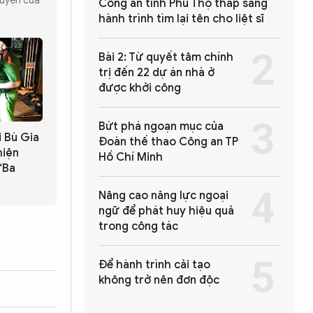
 luyện của
Công an tỉnh Phú Thọ thắp sáng
hành trình tìm lại tên cho liệt sĩ
Bài 2: Từ quyết tâm chính
trị đến 22 dự án nhà ở
được khởi công
Bứt phá ngoạn mục của
i Bù Gia
Đoàn thế thao Công an TP
hiện
Hồ Chí Minh
“Ba
Nâng cao năng lực ngoại
ngữ để phát huy hiệu quả
trong công tác
Để hành trình cải tạo
không trở nên đơn độc