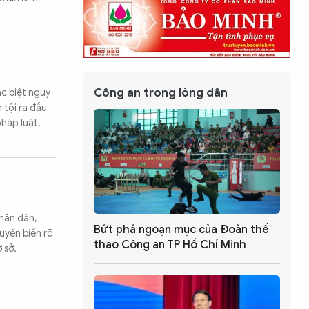
Công an trong lòng dân
ặc biệt nguy
 tội ra đầu
háp luật,
nhân dân,
Bứt phá ngoạn mục của Đoàn thế
uyển biến rõ
thao Công an TP Hồ Chí Minh
 sở.