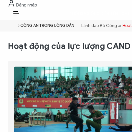
Đăng nhập
THỜI SỰ
CHỐNG DIỄN BIẾN HÒA B
VI
CÔNG AN TRONG LÒNG DÂN
Lãnh đạo Bộ Công an
Hoạt
THỜI SỰ
Hoạt động của lực lượng CAND
CHỐNG DIỄN BIẾN HÒA BÌNH
CÔNG AN TRONG LÒNG DÂN
XÃ HỘI
PHÁP LUẬT