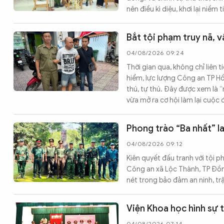
nên điều kì diệu, khơi lại niềm 
Bắt tội phạm truy nã, 
04/08/2026 09:24
Thời gian qua, không chỉ liên 
hiểm, lực lượng Công an TP H
thú, tự thú. Đây được xem là 
vừa mở ra cơ hội làm lại cuộc
Phong trào “Ba nhất” l
04/08/2026 09:12
Kiên quyết đấu tranh với tội 
Công an xã Lộc Thành, TP Đồng
nét trong bảo đảm an ninh, tr
Viện Khoa học hình sự t
04/08/2026 07:14