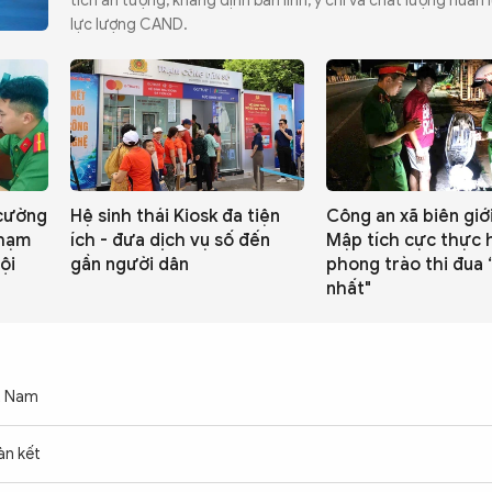
tích ấn tượng, khẳng định bản lĩnh, ý chí và chất lượng huấn
lực lượng CAND.
cường
Hệ sinh thái Kiosk đa tiện
Công an xã biên giớ
phạm
ích - đưa dịch vụ số đến
Mập tích cực thực 
ội
gần người dân
phong trào thi đua 
nhất"
ệt Nam
àn kết