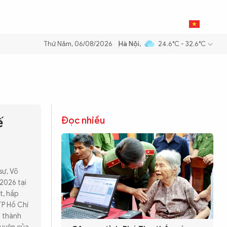
THỂ THAO
BẠN ĐỌC & CAND
VI
Thứ Năm, 06/08/2026
Hà Nội
,
24.6°C - 32.6°C
ế
Đọc nhiều
sự, Võ
2026 tại
t, hấp
TP Hồ Chí
t thành