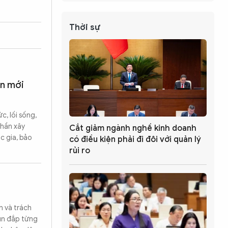
Thời sự
ên mới
, lối sống,
phần xây
Cắt giảm ngành nghề kinh doanh
c gia, bảo
có điều kiện phải đi đôi với quản lý
rủi ro
n và trách
un đắp từng