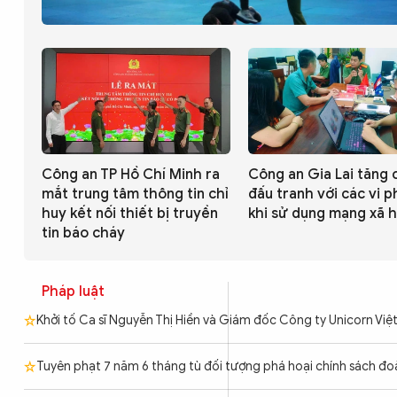
CÔNG NGHỆ
QUỐC TẾ
VĂN HÓA - THỂ THAO
Công an TP Hồ Chí Minh ra
Công an Gia Lai tăng 
mắt trung tâm thông tin chỉ
đấu tranh với các vi 
BẠN ĐỌC & CAND
huy kết nối thiết bị truyền
khi sử dụng mạng xã h
tin báo cháy
ĐA PHƯƠNG TIỆN
Pháp luật
eMagazine
Podcast
Khởi tố Ca sĩ Nguyễn Thị Hiền và Giám đốc Công ty Unicorn Vi
Video
Ảnh
Tuyên phạt 7 năm 6 tháng tù đối tượng phá hoại chính sách đo
Infographic