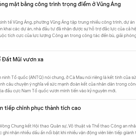
óng mặt bằng công trình trọng điểm ở Vũng Áng
kinh tế Vũng Áng, phường Vũng Áng tập trung nhiều công trình, dự án
iển khai các dự án, nhà đầu tư đã nhận được sự hỗ trợ đắc lực của cả h
 cuộc tích cực của lực lượng Công an trong công tác đền bù, giải phó
ể Đất Mũi vươn xa
ninh Tổ quốc (ANTQ) nói chung, ở Cà Mau nói riêng là kết tinh của sức
trình câu chuyện ý nghĩa về sức mạnh đoàn kết của nhân dân trong cô
ịa đầu cực Nam Tổ quốc vươn mình tiến vào kỷ nguyên mới.
n tiếp chinh phục thành tích cao
i Vòng Chung kết Hội thao Quân sự, Võ thuật và Thể thao Công an nhâ
hi nhận nhiều dấu ấn nổi bật khi nhiều vận động viên liên tiếp giành 