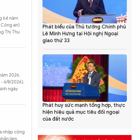
ng 64 năm
ộ Công an)
Phát biểu của Thủ tướng Chính phủ
ng Thị Thu
Lê Minh Hưng tại Hội nghị Ngoại
giao thứ 33
h năm 2026.
- 6/8/2026),
sinh ngày
Phát huy sức mạnh tổng hợp, thực
hiện hiệu quả mục tiêu đối ngoại
của đất nước
òa nhập cộng
Tìm kiếm
 phần làm