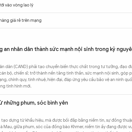
ới vào vòng lao lý
hàng giá rẻ trên mạng
g an nhân dân thành sức mạnh nội sinh trong kỷ nguy
ân dân (CAND) phải tạo chuyển biến thực chất trong tư tưởng, đạo đức
án bộ, chiến sĩ; trở thành nền tảng tinh thần, sức mạnh nội sinh, góp 
, chính quy, tinh nhuệ, hiện đại, đáp ứng yêu cầu bảo vệ an ninh quố
ong tình hình mới.
từ những phum, sóc bình yên
tạo dựng từ khẩu hiệu, mà được bồi đắp bằng niềm tin, sự đồng thuậ
à Mau, giữa phum, sóc của đồng bào Khmer, niềm tin ấy đang được v