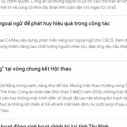
ủy, chính quyền, Công an và những người có uy tín, tạo thế trận an n
ính trị và củng cố khối đại đoàn kết toàn dân tộc ngay từ cơ sở.
ngoại ngữ để phát huy hiệu quả trong công tác
an Cà Mau xây dựng, phát triển năng lực ngoại ngữ cho CBCS. Xem đ
rọng nhằm nâng cao chất lượng nguồn nhân lực, đáp ứng yêu cầu nhi
" tại vòng chung kết Hội thao
 Đà Nẵng trong xanh, nắng như đổ lửa. Nhưng trên thao trường vòng 
à Thể thao Công an nhân dân (Hội thao CAND) năm 2026, những loạt đ
 cản hay những màn trình diễn võ thuật đã tạo nên không khí tranh tài 
c là những nữ chiến sĩ trẻ với ánh mắt kiên định, nụ cười rạng rỡ sau 
 hào.
hoạt động sinh hoạt chính trị tại tỉnh Tây Ninh