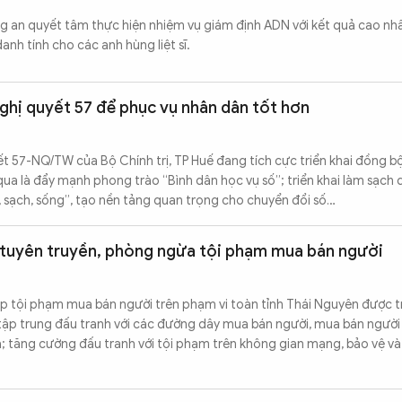
g an quyết tâm thực hiện nhiệm vụ giám định ADN với kết quả cao nh
nh tính cho các anh hùng liệt sĩ.
ghị quyết 57 để phục vụ nhân dân tốt hơn
 57-NQ/TW của Bộ Chính trị, TP Huế đang tích cực triển khai đồng bộ
qua là đẩy mạnh phong trào “Bình dân học vụ số”; triển khai làm sạch 
, sạch, sống”, tạo nền tảng quan trọng cho chuyển đổi số…
tuyên truyền, phòng ngừa tội phạm mua bán người
p tội phạm mua bán người trên phạm vi toàn tỉnh Thái Nguyên được tr
ập trung đấu tranh với các đường dây mua bán người, mua bán người d
 tăng cường đấu tranh với tội phạm trên không gian mạng, bảo vệ và