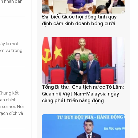
inh nhân dân
Đại biểu Quốc hội đồng tình quy
định cấm kinh doanh bóng cười
ây là một
ệm vụ trong
Tổng Bí thư, Chủ tịch nước Tô Lâm:
Chung kết
Quan hệ Việt Nam-Malaysia ngày
ạn chính
càng phát triển năng động
sôi nổi. Nổi
vạch đích và