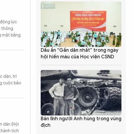
 động lực
ệ thống
ng mặt bằng
Dấu ấn “Gần dân nhất” trong ngày
hội hiến máu của Học viện CSND
 dân, trí
ng cuộc bảo
Bản lĩnh người Anh hùng trong vùng
n dân (Hội
địch
thành tích