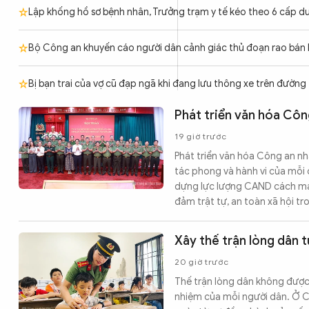
Chuyên trang
An ninh thế giới
Văn nghệ Công an
Lập khống hồ sơ bệnh nhân, Trưởng trạm y tế kéo theo 6 cấp dư
Chuyên đề
Bộ Công an khuyến cáo người dân cảnh giác thủ đoạn rao bán 
Bị bạn trai của vợ cũ đạp ngã khi đang lưu thông xe trên đường
Phát triển văn hóa Côn
19 giờ trước
Phát triển văn hóa Công an nh
tác phong và hành vi của mỗi c
dựng lực lượng CAND cách mạng
đảm trật tự, an toàn xã hội tr
Xây thế trận lòng dân 
20 giờ trước
Thế trận lòng dân không được 
nhiệm của mỗi người dân. Ở C