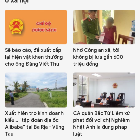
ở xã hội
QUỐC TẾ
VĂN HÓA - THỂ THAO
BẠN ĐỌC & CAND
Sẽ báo cáo, đề xuất cấp
Nhờ Công an xã, tôi
lại hiện vật khen thưởng
không bị lừa gần 600
cho ông Đặng Viết Thu
triệu đồng
ĐA PHƯƠNG TIỆN
eMagazine
Podcast
Video
Ảnh
Infographic
Chuyên trang
An ninh thế giới
Văn nghệ Công an
Xuất hiện trò kinh doanh
CA quận Bắc Từ Liêm xử
Chuyên đề
kiểu… “tập đoàn địa ốc
phạt đối với chị Nghiêm
Alibaba” tại Bà Rịa - Vũng
Nhật Anh là đúng pháp
Tàu
luật