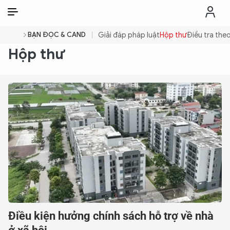
VI
VI
EN
BẠN ĐỌC & CAND
Giải đáp pháp luật
Hộp thư
Điều tra the
Hộp thư
THỜI SỰ
CHỐNG DIỄN BIẾN HÒA BÌNH
CÔNG AN TRONG LÒNG DÂN
XÃ HỘI
PHÁP LUẬT
CÔNG NGHỆ
Điều kiện hưởng chính sách hỗ trợ về nhà