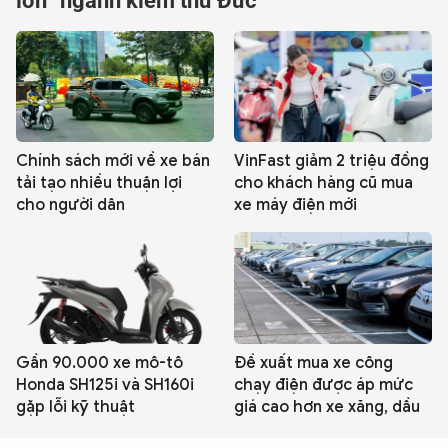
lớn” ngành kiểm thử Đức
QUỐC TẾ
VĂN HÓA - THỂ THAO
BẠN ĐỌC & CAND
Chính sách mới về xe bán
VinFast giảm 2 triệu đồng
tải tạo nhiều thuận lợi
cho khách hàng cũ mua
cho người dân
xe máy điện mới
ĐA PHƯƠNG TIỆN
eMagazine
Podcast
Video
Ảnh
Infographic
Chuyên trang
An ninh thế giới
Văn nghệ Công an
Gần 90.000 xe mô-tô
Đề xuất mua xe công
Chuyên đề
Honda SH125i và SH160i
chạy điện được áp mức
gặp lỗi kỹ thuật
giá cao hơn xe xăng, dầu