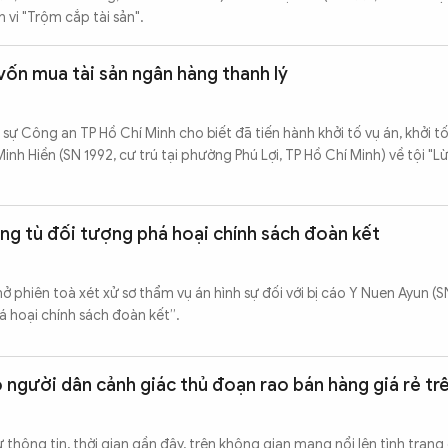
 vi "Trộm cắp tài sản".
vốn mua tài sản ngân hàng thanh lý
sự Công an TP Hồ Chí Minh cho biết đã tiến hành khởi tố vụ án, khởi tố
nh Hiền (SN 1992, cư trú tại phường Phú Lợi, TP Hồ Chí Minh) về tội "
ng tù đối tượng phá hoại chính sách đoàn kết
 phiên toà xét xử sơ thẩm vụ án hình sự đối với bị cáo Y Nuen Ayun (SN
há hoại chính sách đoàn kết”.
người dân cảnh giác thủ đoạn rao bán hàng giá rẻ t
 thông tin, thời gian gần đây, trên không gian mạng nổi lên tình trạng