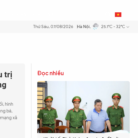
THỂ THAO
BẠN ĐỌC & CAND
VI
Thứ Sáu, 07/08/2026
Hà Nội
,
25.1°C - 32°C
 trị
Đọc nhiều
ng
i, hình
ảng bá,
n mạng xã