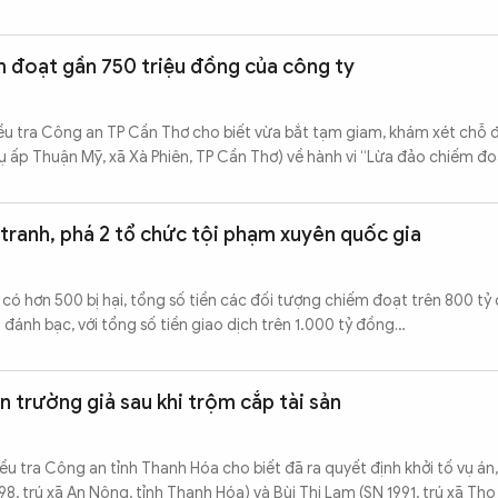
m đoạt gần 750 triệu đồng của công ty
ều tra Công an TP Cần Thơ cho biết vừa bắt tạm giam, khám xét chỗ đố
 ấp Thuận Mỹ, xã Xà Phiên, TP Cần Thơ) về hành vi “Lừa đảo chiếm đoạ
tranh, phá 2 tổ chức tội phạm xuyên quốc gia
có hơn 500 bị hại, tổng số tiền các đối tượng chiếm đoạt trên 800 tỷ
 đánh bạc, với tổng số tiền giao dịch trên 1.000 tỷ đồng…
 trường giả sau khi trộm cắp tài sản
u tra Công an tỉnh Thanh Hóa cho biết đã ra quyết định khởi tố vụ án, 
8, trú xã An Nông, tỉnh Thanh Hóa) và Bùi Thị Lam (SN 1991, trú xã Thọ 