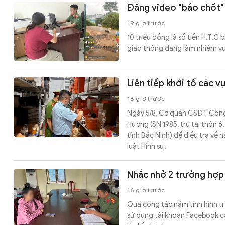
Đăng video "báo chốt" 
19 giờ trước
10 triệu đồng là số tiền H.T.C
giao thông đang làm nhiệm vụ 
Liên tiếp khởi tố các 
18 giờ trước
Ngày 5/8, Cơ quan CSĐT Công an
Hương (SN 1985, trú tại thôn 
tỉnh Bắc Ninh) để điều tra về
luật Hình sự.
Nhắc nhở 2 trường hợp
16 giờ trước
Qua công tác nắm tình hình t
sử dụng tài khoản Facebook c