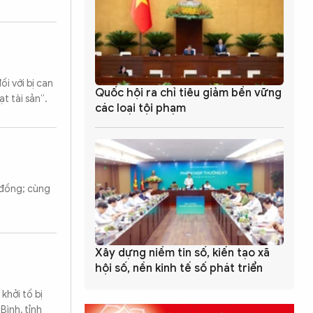
i với bị can
Quốc hội ra chỉ tiêu giảm bền vững
t tài sản”.
các loại tội phạm
 đồng; cùng
Xây dựng niềm tin số, kiến tạo xã
hội số, nền kinh tế số phát triển
khởi tố bị
Tìm kiếm
Bình, tỉnh