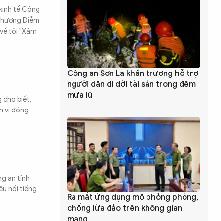
 kinh tế Công
 "Phương Diễm
về tội "Xâm
Công an Sơn La khẩn trương hỗ trợ
người dân di dời tài sản trong đêm
mưa lũ
 cho biết,
h vi đóng
ng an tỉnh
u nổi tiếng
Ra mắt ứng dụng mô phỏng phòng,
chống lừa đảo trên không gian
mạng