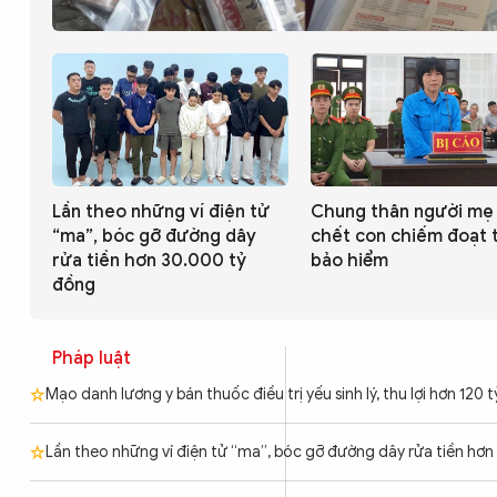
CÔNG NGHỆ
QUỐC TẾ
VĂN HÓA - THỂ THAO
Lần theo những ví điện tử
Chung thân người mẹ
“ma”, bóc gỡ đường dây
chết con chiếm đoạt 
rửa tiền hơn 30.000 tỷ
bảo hiểm
BẠN ĐỌC & CAND
đồng
ĐA PHƯƠNG TIỆN
Pháp luật
eMagazine
Podcast
Mạo danh lương y bán thuốc điều trị yếu sinh lý, thu lợi hơn 120 
Video
Ảnh
Lần theo những ví điện tử “ma”, bóc gỡ đường dây rửa tiền hơ
Infographic