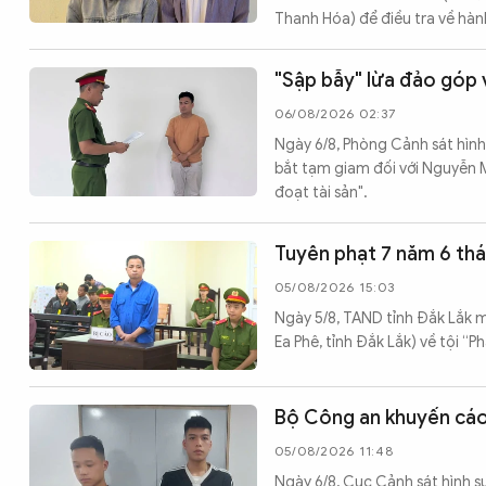
Thanh Hóa) để điều tra về hành
"Sập bẫy" lừa đảo góp 
06/08/2026 02:37
Ngày 6/8, Phòng Cảnh sát hình 
bắt tạm giam đối với Nguyễn Mi
đoạt tài sản".
Tuyên phạt 7 năm 6 thá
05/08/2026 15:03
Ngày 5/8, TAND tỉnh Đắk Lắk mở
Ea Phê, tỉnh Đắk Lắk) về tội “P
Bộ Công an khuyến cáo 
05/08/2026 11:48
Ngày 6/8, Cục Cảnh sát hình sự