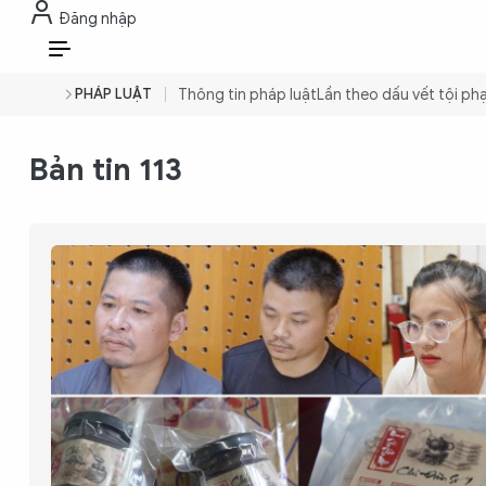
Đăng nhập
THỜI SỰ
CHỐNG DIỄN BIẾN HÒA B
VI
PHÁP LUẬT
Thông tin pháp luật
Lần theo dấu vết tội p
THỜI SỰ
Bản tin 113
CHỐNG DIỄN BIẾN HÒA BÌNH
CÔNG AN TRONG LÒNG DÂN
XÃ HỘI
PHÁP LUẬT