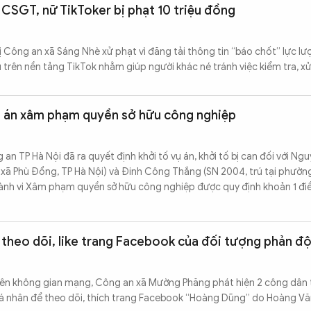
CSGT, nữ TikToker bị phạt 10 triệu đồng
 bị Công an xã Sáng Nhè xử phạt vì đăng tải thông tin “báo chốt” lực l
trên nền tảng TikTok nhằm giúp người khác né tránh việc kiểm tra, xử 
vụ án xâm phạm quyền sở hữu công nghiệp
 TP Hà Nội đã ra quyết định khởi tố vụ án, khởi tố bị can đối với Ngu
6, xã Phù Đổng, TP Hà Nội) và Đinh Công Thắng (SN 2004, trú tại phườn
 hành vi Xâm phạm quyền sở hữu công nghiệp được quy định khoản 1 đi
 theo dõi, like trang Facebook của đối tượng phản đ
rên không gian mạng, Công an xã Mường Phăng phát hiện 2 công dân t
á nhân để theo dõi, thích trang Facebook “Hoàng Dũng” do Hoàng V