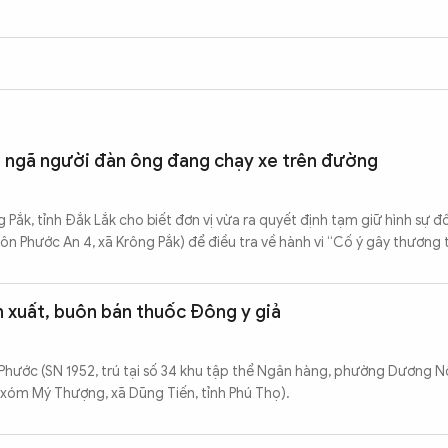
 ngã người đàn ông đang chạy xe trên đường
 Pắk, tỉnh Đắk Lắk cho biết đơn vị vừa ra quyết định tạm giữ hình sự 
hôn Phước An 4, xã Krông Pắk) để điều tra về hành vi “Cố ý gây thương t
n xuất, buôn bán thuốc Đông y giả
Phước (SN 1952, trú tại số 34 khu tập thể Ngân hàng, phường Dương Nộ
tại xóm Mý Thượng, xã Dũng Tiến, tỉnh Phú Thọ).