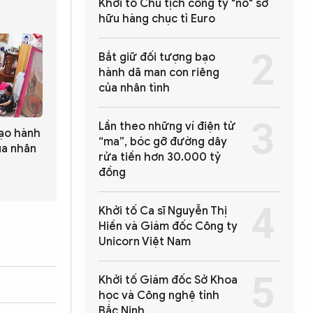
Khởi tố Chủ tịch công ty "nổ" sở
hữu hàng chục tỉ Euro
Bắt giữ đối tượng bạo
hành dã man con riêng
của nhân tình
Lần theo những ví điện tử
bạo hành
“ma”, bóc gỡ đường dây
ủa nhân
rửa tiền hơn 30.000 tỷ
đồng
Khởi tố Ca sĩ Nguyễn Thị
Hiền và Giám đốc Công ty
Unicorn Việt Nam
Khởi tố Giám đốc Sở Khoa
học và Công nghệ tỉnh
Bắc Ninh