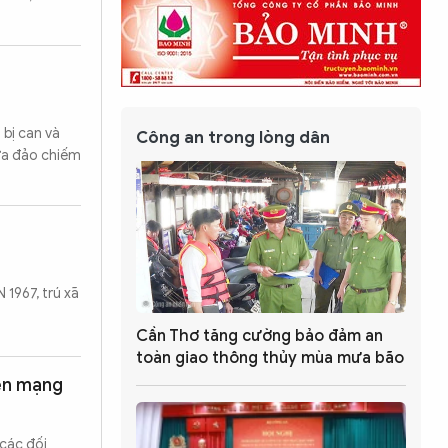
 bị can và
Công an trong lòng dân
Lừa đảo chiếm
 1967, trú xã
Cần Thơ tăng cường bảo đảm an
toàn giao thông thủy mùa mưa bão
rên mạng
 các đối