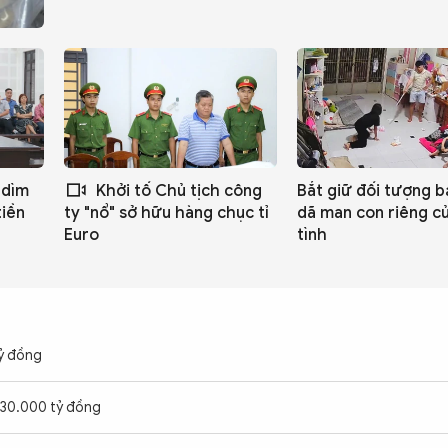
 dìm
Khởi tố Chủ tịch công
Bắt giữ đối tượng 
tiền
dã man con riêng c
ty "nổ" sở hữu hàng chục tỉ
tình
Euro
tỷ đồng
n 30.000 tỷ đồng