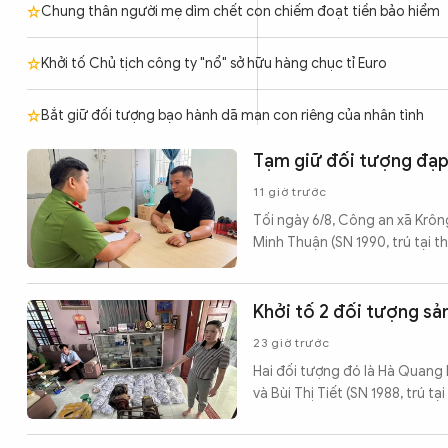
Chung thân người mẹ dìm chết con chiếm đoạt tiền bảo hiểm
Chuyên trang
An ninh thế giới
Văn nghệ Công an
Chuyên đề
Khởi tố Chủ tịch công ty "nổ" sở hữu hàng chục tỉ Euro
Bắt giữ đối tượng bạo hành dã man con riêng của nhân tình
Tạm giữ đối tượng đạp
11 giờ trước
Tối ngày 6/8, Công an xã Krông
Minh Thuận (SN 1990, trú tại t
Khởi tố 2 đối tượng sả
23 giờ trước
Hai đối tượng đó là Hà Quang 
và Bùi Thị Tiết (SN 1988, trú 