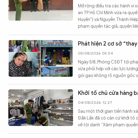
Mở rộng điều tra các hành vi 
an TP Hồ Chí Minh vừa ra quyế
Huyền") và Nguyễn Thành Hiệp
phạm quyền tác giả, quyền liê
Phát hiện 2 cơ sở “tha
05/08/2026 05:54
Ngày 5/8, Phòng CSĐT tội phạm
vừa phối hợp với các lực lượng
gói gạo không rõ nguồn gốc và
Khởi tố chủ cửa hàng b
04/08/2026 12:27
Sau một thời gian tiến hành x
Đắk Lắk đã có căn cứ khởi tố
về tội danh “Xâm phạm quyền