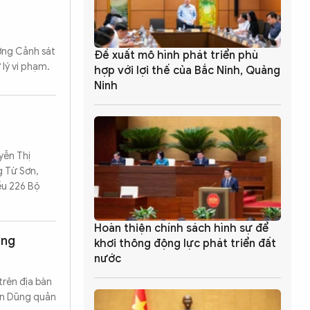
ượng Cảnh sát
Đề xuất mô hình phát triển phù
lý vi phạm.
hợp với lợi thế của Bắc Ninh, Quảng
Ninh
yễn Thị
g Từ Sơn,
ều 226 Bộ
Hoàn thiện chính sách hình sự để
ộng
khơi thông động lực phát triển đất
nước
rên địa bàn
ăn Dũng quản