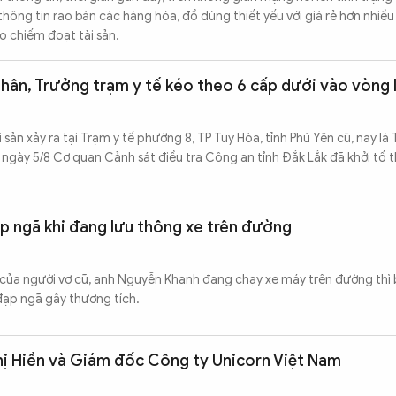
ông tin rao bán các hàng hóa, đồ dùng thiết yếu với giá rẻ hơn nhiều 
ảo chiếm đoạt tài sản.
hân, Trưởng trạm y tế kéo theo 6 cấp dưới vào vòng l
sản xảy ra tại Trạm y tế phường 8, TP Tuy Hòa, tỉnh Phú Yên cũ, nay là 
 ngày 5/8 Cơ quan Cảnh sát điều tra Công an tỉnh Đắk Lắk đã khởi tố 
ạp ngã khi đang lưu thông xe trên đường
 của người vợ cũ, anh Nguyễn Khanh đang chạy xe máy trên đường thì 
đạp ngã gây thương tích.
hị Hiền và Giám đốc Công ty Unicorn Việt Nam