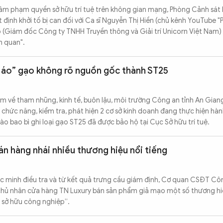
xâm phạm quyền sở hữu trí tuệ trên không gian mạng, Phòng Cảnh sát
t định khởi tố bị can đối với Ca sĩ Nguyễn Thị Hiền (chủ kênh YouTube
 (Giám đốc Công ty TNHH Truyền thông và Giải trí Unicorn Việt Nam) 
n quan".
y áo” gạo không rõ nguồn gốc thành ST25
 về tham nhũng, kinh tế, buôn lậu, môi trường Công an tỉnh An Giang
 chức năng, kiểm tra, phát hiện 2 cơ sở kinh doanh đang thực hiện hàn
o bao bì ghi loại gạo ST25 đã được bảo hộ tại Cục Sở hữu trí tuệ.
án hàng nhái nhiều thương hiệu nổi tiếng
ác minh điều tra và từ kết quả trưng cầu giám định, Cơ quan CSĐT Cô
 chủ nhân cửa hàng TN Luxury bán sản phẩm giả mạo một số thương hiệ
 sở hữu công nghiệp”.