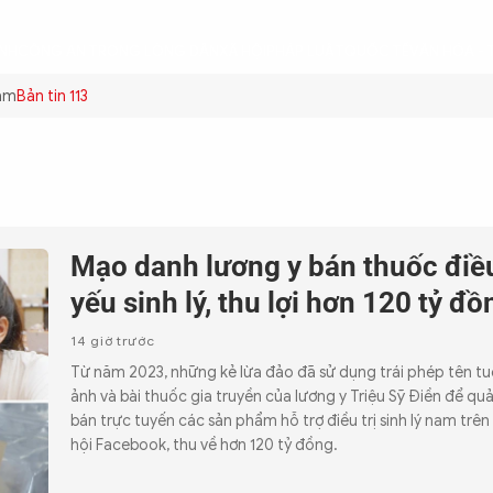
ÌNH
CÔNG AN TRONG LÒNG DÂN
XÃ HỘI
PHÁP LUẬT
QUỐC TẾ
VĂN HÓA - 
hạm
Bản tin 113
Mạo danh lương y bán thuốc điều
yếu sinh lý, thu lợi hơn 120 tỷ đồ
14 giờ trước
Từ năm 2023, những kẻ lừa đảo đã sử dụng trái phép tên tuổ
ảnh và bài thuốc gia truyền của lương y Triệu Sỹ Điền để qu
bán trực tuyến các sản phẩm hỗ trợ điều trị sinh lý nam trê
hội Facebook, thu về hơn 120 tỷ đồng.