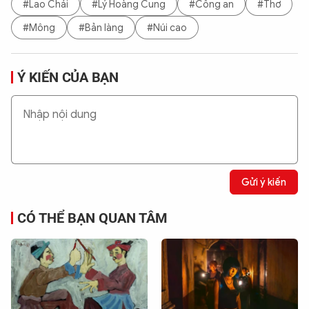
#Lao Chải
#Lý Hoàng Cung
#Công an
#Thơ
#Mông
#Bản làng
#Núi cao
Ý KIẾN CỦA BẠN
Gửi ý kiến
CÓ THỂ BẠN QUAN TÂM