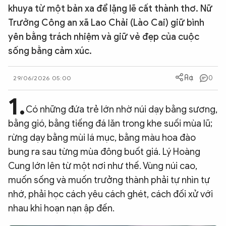
khuya từ một bản xa để lặng lẽ cất thành thơ. Nữ
QUỐC TẾ
Trưởng Công an xã Lao Chải (Lào Cai) giữ bình
yên bằng trách nhiệm và giữ vẻ đẹp của cuộc
VĂN HÓA - THỂ THAO
sống bằng cảm xúc.
BẠN ĐỌC & CAND
0
29/06/2026 05:00
1.
ĐA PHƯƠNG TIỆN
Có những đứa trẻ lớn nhờ núi dạy bằng sương,
bằng gió, bằng tiếng đá lăn trong khe suối mùa lũ;
eMagazine
Podcast
rừng dạy bằng mùi lá mục, bằng màu hoa đào
Video
Ảnh
bung ra sau từng mùa đông buốt giá. Lý Hoàng
Infographic
Cung lớn lên từ một nơi như thế. Vùng núi cao,
muốn sống và muốn trưởng thành phải tự nhìn tự
Chuyên trang
An ninh thế giới
Văn nghệ Công an
Chuyên đề
nhớ, phải học cách yêu cách ghét, cách đối xử với
nhau khi hoạn nạn ập đến.