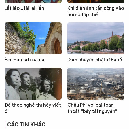
Lắt léo... lái lại liền
Khi điện ảnh tấn công vào
nỗi sợ tập thể
Èze - xứ sở của đá
Dăm chuyện nhặt ở Bắc Ý
Đã theo nghề thì hãy viết
Châu Phi với bài toán
đi
thoát “bẫy tài nguyên”
CÁC TIN KHÁC