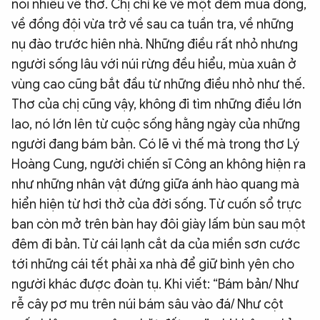
nói nhiều về thơ. Chị chỉ kể về một đêm mùa đông,
về đồng đội vừa trở về sau ca tuần tra, về những
nụ đào trước hiên nhà. Những điều rất nhỏ nhưng
người sống lâu với núi rừng đều hiểu, mùa xuân ở
vùng cao cũng bắt đầu từ những điều nhỏ như thế.
Thơ của chị cũng vậy, không đi tìm những điều lớn
lao, nó lớn lên từ cuộc sống hằng ngày của những
người đang bám bản. Có lẽ vì thế mà trong thơ Lý
Hoàng Cung, người chiến sĩ Công an không hiện ra
như những nhân vật đứng giữa ánh hào quang mà
hiển hiện từ hơi thở của đời sống. Từ cuốn sổ trực
ban còn mở trên bàn hay đôi giày lấm bùn sau một
đêm đi bản. Từ cái lạnh cắt da của miền sơn cước
tới những cái tết phải xa nhà để giữ bình yên cho
người khác được đoàn tụ. Khi viết: “Bám bản/ Như
rễ cây pơ mu trên núi bám sâu vào đá/ Như cột