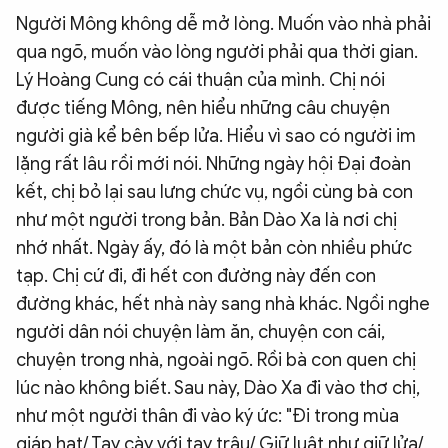
Người Mông không dễ mở lòng. Muốn vào nhà phải
qua ngõ, muốn vào lòng người phải qua thời gian.
Lý Hoàng Cung có cái thuận của mình. Chị nói
được tiếng Mông, nên hiểu những câu chuyện
người già kể bên bếp lửa. Hiểu vì sao có người im
lặng rất lâu rồi mới nói. Những ngày hội Đại đoàn
kết, chị bỏ lại sau lưng chức vụ, ngồi cùng bà con
như một người trong bản. Bản Dào Xa là nơi chị
nhớ nhất. Ngày ấy, đó là một bản còn nhiều phức
tạp. Chị cứ đi, đi hết con đường này đến con
đường khác, hết nhà này sang nhà khác. Ngồi nghe
người dân nói chuyện làm ăn, chuyện con cái,
chuyện trong nhà, ngoài ngõ. Rồi bà con quen chị
lúc nào không biết. Sau này, Dào Xa đi vào thơ chị,
như một người thân đi vào ký ức: "Đi trong mùa
giáp hạt/ Tay cày với tay trâu/ Giữ luật như giữ lửa/