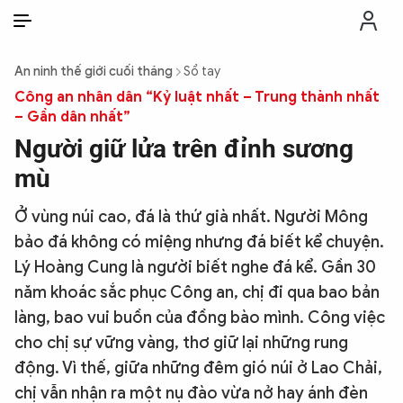
VI
VI
EN
An ninh thế giới cuối tháng
Sổ tay
THỜI SỰ
Công an nhân dân “Kỷ luật nhất – Trung thành nhất
– Gần dân nhất”
Người giữ lửa trên đỉnh sương
CHỐNG DIỄN BIẾN HÒA BÌNH
mù
CÔNG AN TRONG LÒNG DÂN
Ở vùng núi cao, đá là thứ già nhất. Người Mông
bảo đá không có miệng nhưng đá biết kể chuyện.
XÃ HỘI
Lý Hoàng Cung là người biết nghe đá kể. Gần 30
năm khoác sắc phục Công an, chị đi qua bao bản
PHÁP LUẬT
làng, bao vui buồn của đồng bào mình. Công việc
cho chị sự vững vàng, thơ giữ lại những rung
động. Vì thế, giữa những đêm gió núi ở Lao Chải,
CÔNG NGHỆ
chị vẫn nhận ra một nụ đào vừa nở hay ánh đèn