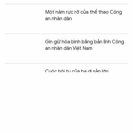
Một năm rực rỡ của thể thao Công
an nhân dân
Gìn giữ hòa bình bằng bản lĩnh Công
an nhân dân Việt Nam
Chia sẻ:
0
Cuộc hội tụ của ba di sản lớn
Khoảng cách lớn giữa mỹ thuật
đương đại và công chúng
"Thưa Đảng” và câu chuyện nghệ sĩ