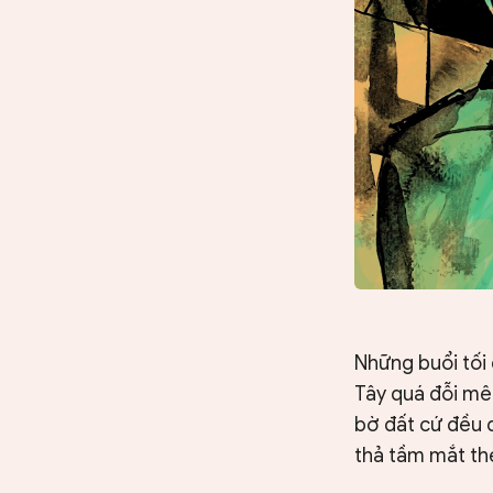
Những buổi tối
Tây quá đỗi mê
bờ đất cứ đều 
thả tầm mắt th