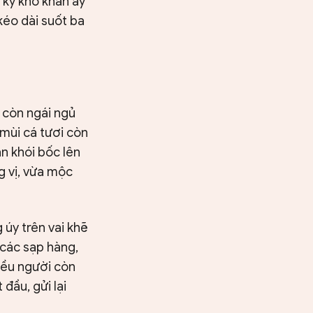
 ký khô khan ấy
kéo dài suốt ba
n còn ngái ngủ
 mùi cá tươi còn
n khói bốc lên
 vị, vừa mộc
úy trên vai khẽ
 các sạp hàng,
iều người còn
đầu, gửi lại