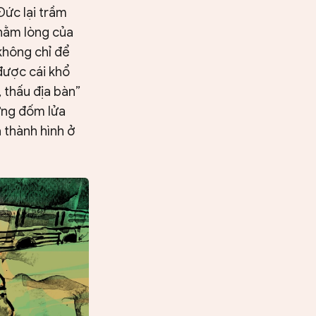
Đức lại trầm
 nằm lòng của
không chỉ để
 được cái khổ
, thấu địa bàn”
hững đốm lửa
 thành hình ở