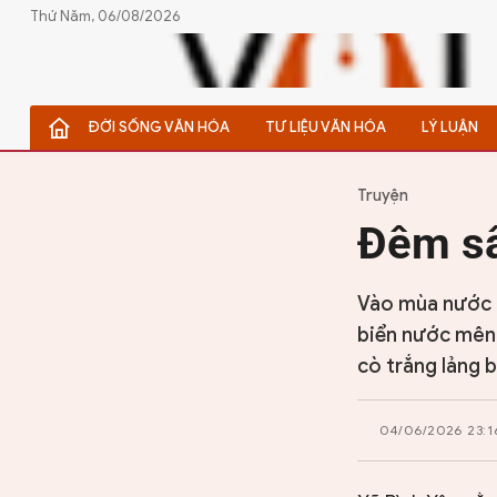
Thứ Năm, 06/08/2026
ĐỜI SỐNG VĂN HÓA
TƯ LIỆU VĂN HÓA
LÝ LUẬN
ĐỜI SỐNG VĂN HÓA
TƯ LIỆU VĂN HÓA
Truyện
Đêm sâ
LÝ LUẬN
THƠ
Vào mùa nước 
biển nước mênh 
TRUYỀN THỐNG
cò trắng lảng 
TRUYỆN
04/06/2026 23:1
DIỄN ĐÀN