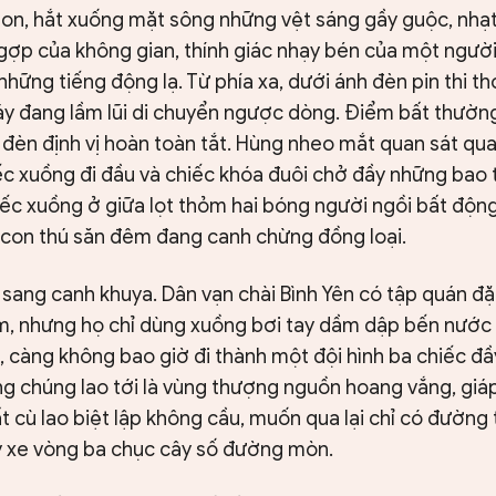
on, hắt xuống mặt sông những vệt sáng gầy guộc, nhạt
gợp của không gian, thính giác nhạy bén của một người
hững tiếng động lạ. Từ phía xa, dưới ánh đèn pin thi th
y đang lầm lũi di chuyển ngược dòng. Điểm bất thường
 đèn định vị hoàn toàn tắt. Hùng nheo mắt quan sát q
 xuồng đi đầu và chiếc khóa đuôi chở đầy những bao tải
iếc xuồng ở giữa lọt thỏm hai bóng người ngồi bất động
con thú săn đêm đang canh chừng đồng loại.
sang canh khuya. Dân vạn chài Bình Yên có tập quán đặt
m, nhưng họ chỉ dùng xuồng bơi tay dầm dập bến nước 
 càng không bao giờ đi thành một đội hình ba chiếc đầ
ớng chúng lao tới là vùng thượng nguồn hoang vắng, giáp
t cù lao biệt lập không cầu, muốn qua lại chỉ có đường
 xe vòng ba chục cây số đường mòn.