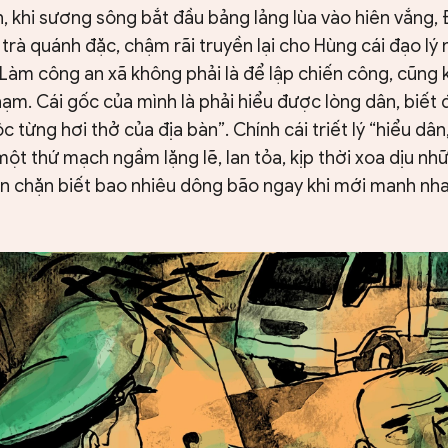
 khi sương sông bắt đầu bảng lảng lùa vào hiên vắng, 
rà quánh đặc, chậm rãi truyền lại cho Hùng cái đạo lý
“Làm công an xã không phải là để lập chiến công, cũng 
hạm. Cái gốc của mình là phải hiểu được lòng dân, biết
c từng hơi thở của địa bàn”. Chính cái triết lý “hiểu dân
 một thứ mạch ngầm lặng lẽ, lan tỏa, kịp thời xoa dịu n
n chặn biết bao nhiêu dông bão ngay khi mới manh nha