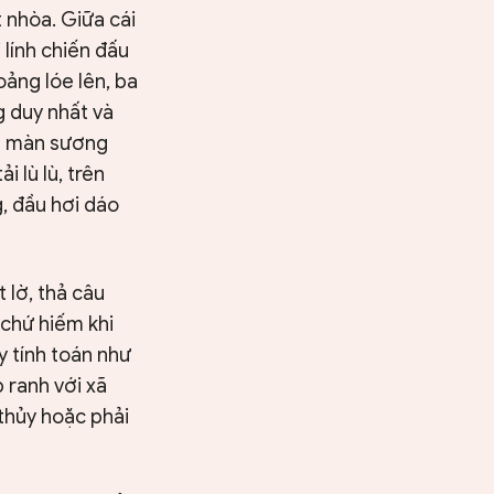
 nhòa. Giữa cái
 lính chiến đấu
oảng lóe lên, ba
 duy nhất và
ua màn sương
 lù lù, trên
, đầu hơi dáo
 lờ, thả câu
chứ hiếm khi
y tính toán như
 ranh với xã
 thủy hoặc phải