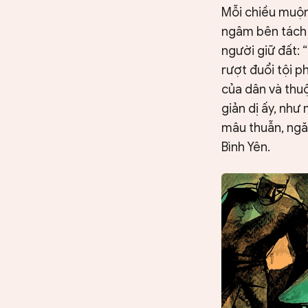
Mỗi chiều muộn,
ngâm bên tách t
người giữ đất: 
rượt đuổi tội p
của dân và thuộ
giản dị ấy, như
mâu thuẫn, ngă
Bình Yên.