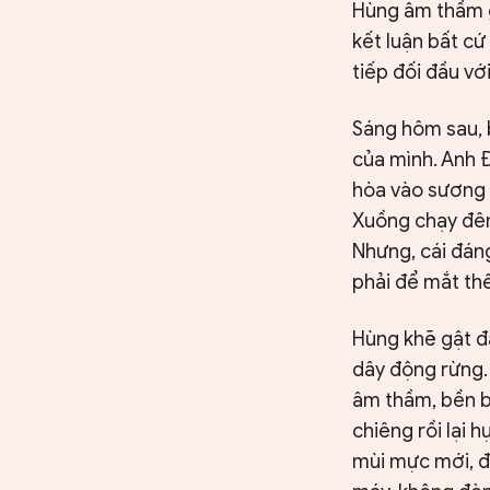
Hùng âm thầm g
kết luận bất cứ
tiếp đối đầu vớ
Sáng hôm sau, 
của mình. Anh Đ
hòa vào sương 
Xuồng chạy đêm
Nhưng, cái đáng
phải để mắt th
Hùng khẽ gật đầ
dây động rừng. 
âm thầm, bền b
chiêng rồi lại 
mùi mực mới, đ