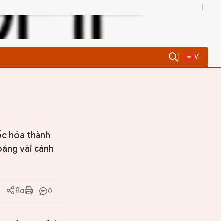
0
VI
ốc hóa thành
hoảng vài cánh
0