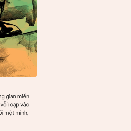
ng gian miền
vỗ ì oạp vào
ồi một mình,
Tìm kiếm