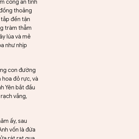
âm công an tỉnh
 đồng thoảng
 tắp đến tận
ặng tràm thẫm
ây lúa và mẻ
òa như nhịp
hững con đường
 hoa đỏ rực, và
nh Yên bắt đầu
 rạch vắng,
ăm ấy, sau
 Anh vốn là đứa
ửa rát rạt qua