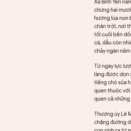
CHUYÊN TRANG
Xã Bình Yên nằ
chừng hai mươi
hương lúa non 
chân trời, nơi 
tối cuối bến d
cá, dẫu còn nhi
chảy ngàn năm
Từ ngày lực lư
làng được dọn 
tiếng chó sủa 
quen thuộc với
quen cả những 
Thượng úy Lê M
chặng đường dài
con sinh ra từ 