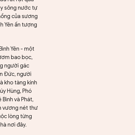
ây sông nước tự
 nồng của sương
nh Yên ấn tượng
Bình Yên - một
tươm bao bọc,
ng người gác
ăn Đức, người
à kho tàng kinh
 úy Hùng, Phó
 Bình và Phát,
n vương nét thư
uộc lòng từng
hà nơi đây.