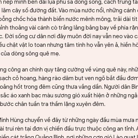
m nép mình bên dải lụa phù sa dòng sông, cách trung t
 lăm cây số đường đất. Vào mùa nước nổi, những cánh
bỗng chốc hóa thành biển nước mênh mông, trải dài tít
thỉnh thoảng vài cánh cò trắng lảng bảng bay về phía r
ốc. Đời sống cư dân nơi đây muôn đời nay vẫn neo vào c
ều chật vật lo toan nhưng tâm tính họ vẫn yên ả, hiền h
 của dòng sông quê mẹ.
ợng công an chính quy tăng cường về vùng quê này, n
sạch cỏ hoang, hàng rào dâm bụt ven ngõ bắt đầu đơm
hoảng hốt trong đêm cũng thưa vắng dần. Người dân Bì
 sắc áo xanh bạc màu sương gió xuất hiện ở những ngả
bước chân tuần tra thầm lặng xuyên đêm.
inh Hùng chuyển về đây từ những ngày đầu mùa mưa n
 trui rèn tại đơn vị chiến đấu trực thuộc công an tỉnh.
miền cát trắng Quảng Bình, nơi những cơn gió Lào quạt l