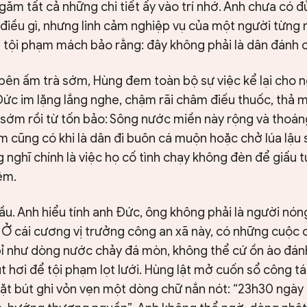
ăm tất cả những chi tiết ấy vào trí nhớ. Anh chưa có 
 điều gì, nhưng linh cảm nghiệp vụ của một người từng
i tội phạm mách bảo rằng: đây không phải là dân đánh 
bên ấm trà sớm, Hùng đem toàn bộ sự việc kể lại cho n
ức im lặng lắng nghe, chậm rãi châm điếu thuốc, thả mộ
sớm rồi từ tốn bảo: Sông nước miền này rộng và thoán
 cũng có khi là dân đi buôn cá muộn hoặc chở lúa lậu 
 nghĩ chính là việc họ cố tình chạy không đèn để giấu t
êm.
u. Anh hiểu tính anh Đức, ông không phải là người nóng 
Ở cái cương vị trưởng công an xã này, có những cuộc c
ỉ như dòng nước chảy đá mòn, không thể cứ ồn ào đán
hụt hơi để tội phạm lọt lưới. Hùng lật mở cuốn sổ công 
ặt bút ghi vỏn vẹn một dòng chữ nắn nót: “23h30 ngày 