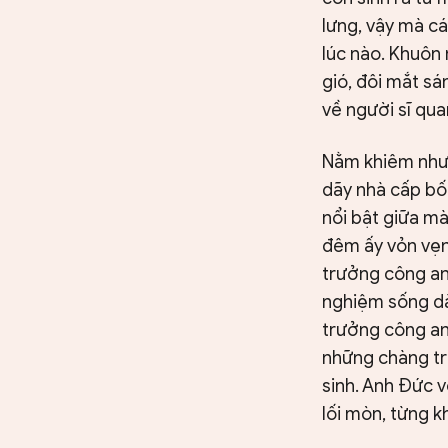
lưng, vậy mà cá
lúc nào. Khuôn
gió, đôi mắt sá
về người sĩ qua
Nằm khiêm nhườ
dãy nhà cấp bố
nổi bật giữa m
đêm ấy vỏn vẹn
trưởng công an
nghiệm sống dà
trưởng công an 
những chàng tr
sinh. Anh Đức 
lối mòn, từng k