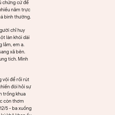
đủ chứng cứ để
 nhiều năm trực
cá bình thường.
gười chỉ huy
t làn khói dài
g lắm, em ạ.
sang xã bên.
ung tích. Mình
vội để rồi rút
hiến đòi hỏi sự
h trống khua
tác còn thơm
12/5 - ba xuồng