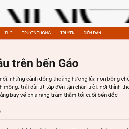
THƠ
TRUYỀN THỐNG
TRUYỆN
DIỄN ĐÀN
u trên bến Gáo
nổi, những cánh đồng thoảng hương lúa non bỗng ch
mông, trải dài tít tắp đến tận chân trời, nơi thỉnh t
bảng bay về phía rặng tràm thẫm tối cuối bến dốc
6