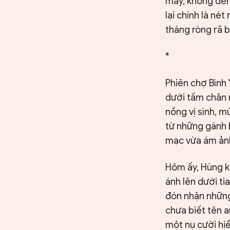
máy, không đèn
lại chính là n
tháng ròng rã 
*
Phiên chợ Bình 
dưới tấm chăn m
nồng vị sình, 
từ những gánh 
mạc vừa ám ản
Hôm ấy, Hùng k
ánh lên dưới ti
đón nhận những
chưa biết tên a
một nụ cười hiề