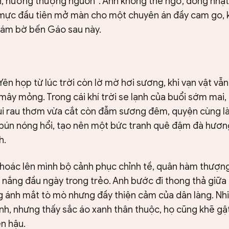
, hướng thượng nguồn”. Anh không thể ngờ, dòng nhật
ét mực đầu tiên mở màn cho một chuyên án đầy cam go, 
bám bờ bến Gáo sau này.
Yên họp từ lúc trời còn lờ mờ hơi sương, khi vạn vật vẫ
ây mỏng. Trong cái khí trời se lạnh của buổi sớm mai,
mùi rau thơm vừa cắt còn đẫm sương đêm, quyện cùng là
bún nóng hổi, tạo nên một bức tranh quê đậm đà hương
h.
hoác lên mình bộ cảnh phục chỉnh tề, quân hàm thượng 
a nắng đầu ngày trong trẻo. Anh bước đi thong thả giữa
 ánh mắt tò mò nhưng đầy thiện cảm của dân làng. Nh
nh, nhưng thấy sắc áo xanh thân thuộc, họ cũng khẽ gật 
n hậu.