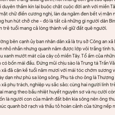
i duyên thầm kín lại buộc chặt cuộc đời anh với miền T
 mặt chữ điền cương nghị, làn da ngăm đen bết vị mặn
ng hun hút chở che - đó là tất cả những gì người dân Bì
n trẻ tuổi mang cả lòng thành về giữ đất quê người.
ng bên cạnh ủy ban nhân dân xã là trụ sở Công an xã 
n nhỏ nhắn nhưng quanh năm được lớp vôi trắng tinh 
àu xanh mướt mát của cây cỏ miền Tây. Tổ ấm của nhữ
 có bốn mái đầu. Đứng mũi chịu sào là Trung tá Trần V
 xã đã cận kề tuổi năm mươi với mái tóc chớm sương v
y dạn như phù sa lòng sông. Phụ tá cho ông là Thượng
xã phụ trách, nghiệp vụ sắc sảo; cùng hai người lính trẻ
ai mang theo bầu nhiệt huyết nguyên sơ và nụ cười cò
vốn là người con của mảnh đất bên kia sông nên ông th
húc quanh bờ rạch và thấu tỏ hoàn cảnh của từng nếp n