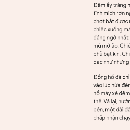
Đêm ấy trăng n
tĩnh mịch rợn n
chợt bắt được n
chiếc xuồng má
đáng ngờ nhất:
mù mờ ảo. Chiếc
phủ bạt kín. Ch
dác như những 
Đồng hồ đã chỉ 
vào lúc nửa đê
nổ máy xé đêm,
thế. Vả lại, hư
bên, một dải đấ
chấp nhận chạy