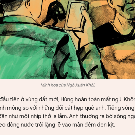
Minh họa của Ngô Xuân Khôi.
 đầu tiên ở vùng đất mới, Hùng hoàn toàn mất ngủ. Khô
nh mông so với những đồi cát hẹp quê anh. Tiếng sóng 
đặn như một nhịp thở lạ lẫm. Anh thường ra bờ sông ng
eo dòng nước trôi lặng lẽ vào màn đêm đen kịt.