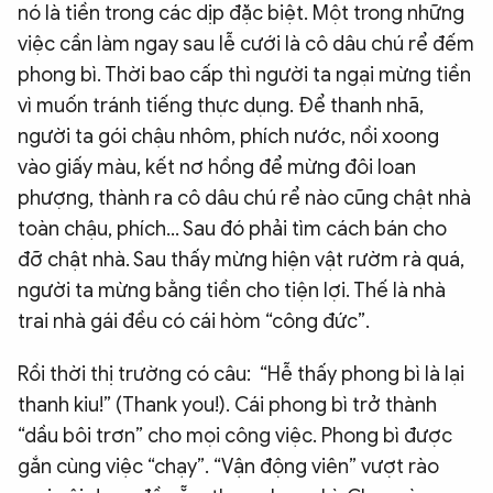
nó là tiền trong các dịp đặc biệt. Một trong những
việc cần làm ngay sau lễ cưới là cô dâu chú rể đếm
phong bì. Thời bao cấp thì người ta ngại mừng tiền
vì muốn tránh tiếng thực dụng. Để thanh nhã,
người ta gói chậu nhôm, phích nước, nồi xoong
vào giấy màu, kết nơ hồng để mừng đôi loan
phượng, thành ra cô dâu chú rể nào cũng chật nhà
toàn chậu, phích… Sau đó phải tìm cách bán cho
đỡ chật nhà. Sau thấy mừng hiện vật rườm rà quá,
người ta mừng bằng tiền cho tiện lợi. Thế là nhà
trai nhà gái đều có cái hòm “công đức”.
Rồi thời thị trường có câu: “Hễ thấy phong bì là lại
thanh kiu!” (Thank you!). Cái phong bì trở thành
“dầu bôi trơn” cho mọi công việc. Phong bì được
gắn cùng việc “chạy”. “Vận động viên” vượt rào