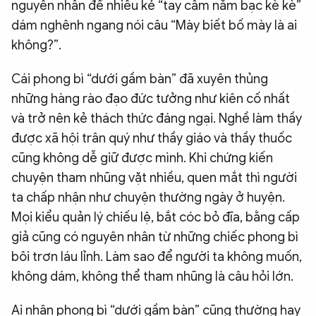
nguyên nhân để nhiều kẻ “tay cầm nắm bạc kè kè”
dám nghênh ngang nói câu “Mày biết bố mày là ai
không?”.
Cái phong bì “dưới gầm bàn” đã xuyên thủng
những hàng rào đạo đức tưởng như kiên cố nhất
và trở nên kẻ thách thức đáng ngại. Nghề làm thầy
được xã hội trân quý như thầy giáo và thầy thuốc
cũng không dễ giữ được mình. Khi chứng kiến
chuyện tham nhũng vặt nhiều, quen mắt thì người
ta chấp nhận như chuyện thường ngày ở huyện.
Mọi kiểu quản lý chiếu lệ, bắt cóc bỏ đĩa, bằng cấp
giả cũng có nguyên nhân từ những chiếc phong bì
bôi trơn láu lỉnh. Làm sao để người ta không muốn,
không dám, không thể tham nhũng là câu hỏi lớn.
Ai nhận phong bì “dưới gầm bàn” cũng thường hay