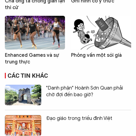
Cha ông ta chống gian lận
Ghi hình có ý thức
thi cử
Enhanced Games và sự
Phỏng vấn một sói già
trung thực
CÁC TIN KHÁC
"Danh phận" Hoành Sơn Quan phải
chờ đợi đến bao giờ?
Đạo giáo trong triều đình Việt