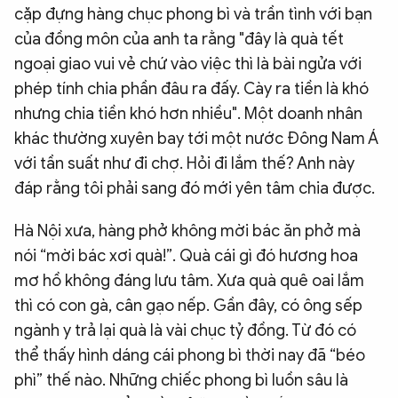
cặp đựng hàng chục phong bì và trần tình với bạn
của đồng môn của anh ta rằng "đây là quà tết
ngoại giao vui vẻ chứ vào việc thì là bài ngửa với
phép tính chia phần đâu ra đấy. Cày ra tiền là khó
nhưng chia tiền khó hơn nhiều". Một doanh nhân
khác thường xuyên bay tới một nước Đông Nam Á
với tần suất như đi chợ. Hỏi đi lắm thế? Anh này
đáp rằng tôi phải sang đó mới yên tâm chia được.
Hà Nội xưa, hàng phở không mời bác ăn phở mà
nói “mời bác xơi quà!”. Quà cái gì đó hương hoa
mơ hồ không đáng lưu tâm. Xưa quà quê oai lắm
thì có con gà, cân gạo nếp. Gần đây, có ông sếp
ngành y trả lại quà là vài chục tỷ đồng. Từ đó có
thể thấy hình dáng cái phong bì thời nay đã “béo
phì” thế nào. Những chiếc phong bì luồn sâu là