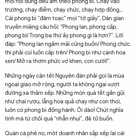
mọi nội dung đều ẵm theo phong bì. Chạy vào
trường, chạy điểm, chạy chức, chạy hợp đồng…
Cái phong bì “đâm toạc” mọi “tờ giấy”. Dân gian
truyền miệng câu hỏi: “Phong lan, phong cấp,
phong bì/ Trong ba thứ ấy phong gì là hơn?”. Lời
đáp: “Phong lan ngắm mãi cũng buồn/ Phong chức
thì phải cúi luồn cấp trên/ Phong bì như cánh hoa
sen/ Mở ra thơm phức vợ khen, con cười!”.
Những ngày cận tết Nguyên đán phải gọi là mùa
ngoại giao mở rộng, người ta không ngại vượt
đường xa thăm sếp. Những món quà tết gần gũi
như chai rượu, lẵng hoa quả chạy như con thoi,
luôn có phong bì đồng hành. Ôi dào! Chút nghĩa
tình mà từ chối quá “nhẵn nhụi”, đệ tử buồn.
Quán cà phê nọ, một doanh nhân sắp xếp lại cái