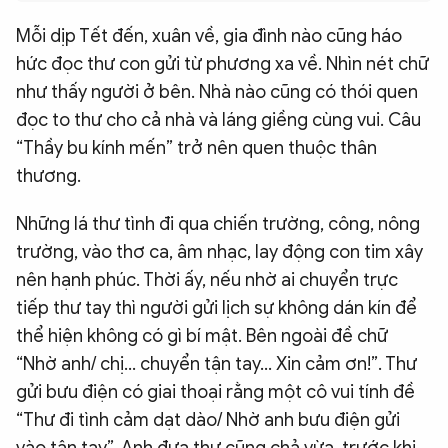
QUỐC TẾ
Mỗi dịp Tết đến, xuân về, gia đình nào cũng háo
hức đọc thư con gửi từ phương xa về. Nhìn nét chữ
VĂN HÓA - THỂ THAO
như thấy người ở bên. Nhà nào cũng có thói quen
đọc to thư cho cả nhà và láng giềng cùng vui. Câu
“Thầy bu kính mến” trở nên quen thuộc thân
BẠN ĐỌC & CAND
thương.
ĐA PHƯƠNG TIỆN
Những lá thư tình đi qua chiến trường, công, nông
eMagazine
Podcast
trường, vào thơ ca, âm nhạc, lay động con tim xây
nên hạnh phúc. Thời ấy, nếu nhờ ai chuyển trực
Video
Ảnh
tiếp thư tay thì người gửi lịch sự không dán kín để
Infographic
thể hiện không có gì bí mật. Bên ngoài đề chữ
Chuyên trang
An ninh thế giới
Văn nghệ Công an
“Nhờ anh/ chị… chuyển tận tay… Xin cảm ơn!”. Thư
Chuyên đề
gửi bưu điện có giai thoại rằng một cô vui tính đề
“Thư đi tình cảm dạt dào/ Nhờ anh bưu điện gửi