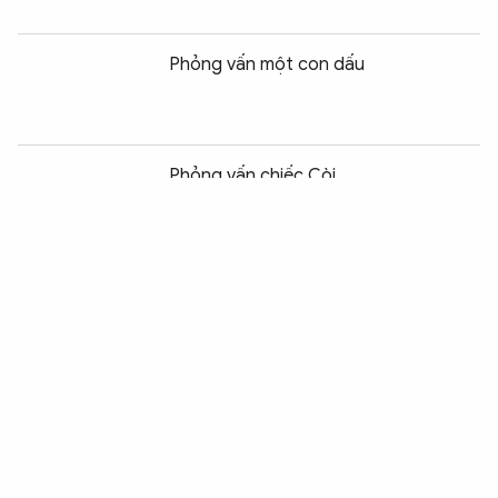
Phỏng vấn một con dấu
Chia sẻ:
0
Phỏng vấn chiếc Còi
Phỏng vấn cá mập
Vui buồn “địa phương ca”