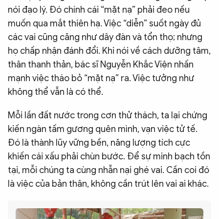
nói đạo lý. Đó chính cái “mặt nạ” phải đeo nếu
muốn qua mắt thiên hạ. Việc “diễn” suốt ngày đủ
các vai cũng căng như dây đàn và tổn thọ; nhưng
họ chấp nhận đánh đổi. Khi nói về cách dưỡng tâm,
thân thanh thản, bác sĩ Nguyễn Khắc Viện nhấn
mạnh việc tháo bỏ “mặt nạ” ra. Việc tưởng như
không thể vẫn là có thể.
Mỗi lần đất nước trong cơn thử thách, ta lại chứng
kiến ngàn tấm gương quên mình, vạn việc tử tế.
Đó là thành lũy vững bền, năng lượng tích cực
khiến cái xấu phải chùn bước. Để sự minh bạch tồn
tại, mỗi chúng ta cùng nhẫn nại ghé vai. Cần coi đó
là việc của bản thân, không cần trút lên vai ai khác.