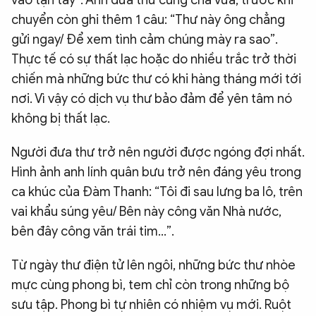
vào tận tay”. Anh đưa thư cũng chả vừa, trước khi
chuyển còn ghi thêm 1 câu: “Thư này ông chẳng
gửi ngay/ Để xem tình cảm chúng mày ra sao”.
Thực tế có sự thất lạc hoặc do nhiều trắc trở thời
chiến mà những bức thư có khi hàng tháng mới tới
nơi. Vì vậy có dịch vụ thư bảo đảm để yên tâm nó
không bị thất lạc.
Người đưa thư trở nên người được ngóng đợi nhất.
Hình ảnh anh lính quân bưu trở nên đáng yêu trong
ca khúc của Đàm Thanh: “Tôi đi sau lưng ba lô, trên
vai khẩu súng yêu/ Bên này công văn Nhà nước,
bên đây công văn trái tim…”.
Từ ngày thư điện tử lên ngôi, những bức thư nhòe
mực cùng phong bì, tem chỉ còn trong những bộ
sưu tập. Phong bì tự nhiên có nhiệm vụ mới. Ruột