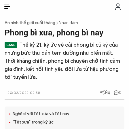
VI
VI
EN
An ninh thế giới cuối tháng
Nhàn đàm
THỜI SỰ
Phong bì xưa, phong bì nay
Thế kỷ 21, ký ức về cái phong bì cũ kỹ của
CHỐNG DIỄN BIẾN HÒA BÌNH
những bức thư dán tem dường như biến mất.
Thời kháng chiến, phong bì chuyên chở tình cảm
CÔNG AN TRONG LÒNG DÂN
gia đình, kết nối tình yêu đôi lứa từ hậu phương
tới tuyến lửa.
XÃ HỘI
0
20/02/2022 02:58
PHÁP LUẬT
Nghệ sĩ với Tết xưa và Tết nay
CÔNG NGHỆ
"Tết xưa" trong ký ức