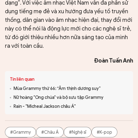
dạng”. Với việc âm nhạc Việt Nam vẫn đa phần sử
dụng tiếng mẹ đẻ và xu hướng đưa yếu tố truyền
thống, dân gian vào âm nhạc hiện đại, thay đổi mới
này có thể nói là động lực mới cho các nghệ sĩ trẻ,
từ đó giới thiệu nhiều hơn nữa sáng tạo của mình
ra với toàn cầu.
Đoàn Tuấn Anh
Tin liên quan
Mùa Grammy thứ 66: “Âm thịnh dương suy”
Nữ hoàng "Ong chúa" và bộ sưu tập Grammy
Rain - "Micheal Jackson châu Á"
#Grammy
#Châu Á
#Nghệ sĩ
#K-pop