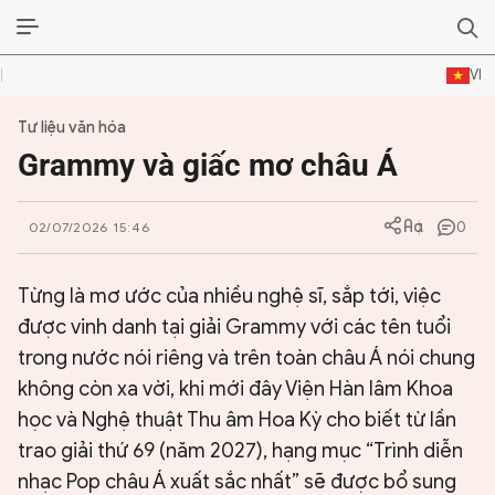
VI
Tư liệu văn hóa
ĐỜI SỐNG VĂN HÓA
Grammy và giấc mơ châu Á
TƯ LIỆU VĂN HÓA
0
02/07/2026 15:46
LÝ LUẬN
THƠ
Từng là mơ ước của nhiều nghệ sĩ, sắp tới, việc
được vinh danh tại giải Grammy với các tên tuổi
TRUYỀN THỐNG
trong nước nói riêng và trên toàn châu Á nói chung
không còn xa vời, khi mới đây Viện Hàn lâm Khoa
TRUYỆN
học và Nghệ thuật Thu âm Hoa Kỳ cho biết từ lần
DIỄN ĐÀN
trao giải thứ 69 (năm 2027), hạng mục “Trình diễn
nhạc Pop châu Á xuất sắc nhất” sẽ được bổ sung
CHUYÊN TRANG