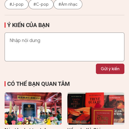
#J-pop
#C-pop
#Âm nhạc
Ý KIẾN CỦA BẠN
Gửi ý kiến
CÓ THỂ BẠN QUAN TÂM