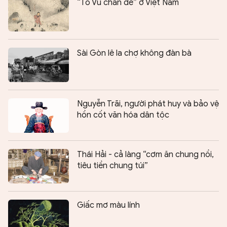
“Tô Vũ chăn dê” ở Việt Nam
Sài Gòn lê la chợ không đàn bà
Nguyễn Trãi, người phát huy và bảo vệ
hồn cốt văn hóa dân tộc
Thái Hải - cả làng “cơm ăn chung nồi,
tiêu tiền chung túi”
Giấc mơ màu lính