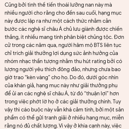
Cũng bởi tình thế tiến thoái lưỡng nan này mà
nhiều người cho rằng cho đến sau cuối, hạng mục
này được lập ra như một cách thức nhằm cản
bước các nghệ sĩ châu Á chủ lưu giành được chiến
thắng, ít nhiều mang tính phân biệt chủng tộc. Đơn
cử trong các năm qua, người hâm mộ BTS liên tục
chỉ trích giải thưởng lợi dụng sức ảnh hưởng của
nhóm nhạc thần tượng nhằm thu hút rating bởi có
lượng người yêu thích đông đảo, nhưng chưa bao
giờ trao “kèn vàng” cho họ. Do đó, dưới góc nhìn
của khán giả, hạng mục này như giải thưởng phụ
để ủi an các nghệ sĩ châu Á, từ đó “thuận lợi” hơn
trong việc phớt lờ họ ở các giải thưởng chính. Tuy
vậy thì cáo buộc này vẫn khá cảm tính, bởi một sản
phẩm có thể gửi tranh giải ở nhiều hạng mục, miễn
rằng nó đủ chất lượng. Vì vậy ở khía cạnh này, việc