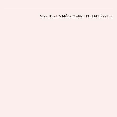
Chia sẻ:
0
Nhà thơ Lê Hồng Thiện: Thơ khiến cho
cuộc đời đáng sống hơn
Huyền thoại Trung đội Mai Quốc Ca
Ngọn gió rừng vẫn thổi nơi suối nguồn
Tiếng hồn dân dã bên bờ Kiến Giang