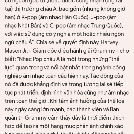
có nguồn gốc từ (hoặc được công nhận rộng rãi
tại) thị trường châu Á, bao gồm (nhưng không giới
hạn) ở K-pop (âm nhạc Hàn Quốc), J-pop (âm
nhạc Nhật Bản) và C-pop (âm nhạc Trung Quốc),
với việc sử dụng có ý nghĩa một hoặc nhiều ngôn
ngữ châu Á”. Chia sẻ về quyết định này, Harvey
Mason Jr. - Giám đốc điều hành giải Grammy - cho
biết: “Nhạc Pop châu Á là một trong những “thế
lực” quan trọng và nổi bật nhất trong ngành công
nghiệp âm nhạc toàn cầu hiện nay. Tác động của
nó đã được khẳng định và trong tương lai sẽ tiếp
tục phát triển, định hình văn hóa cũng như âm nhạc
trên toàn thế giới. Khi tầm ảnh hưởng của thể loại
này ngày càng lớn mạnh, các thành viên và Ban
quản trị Grammy cảm thấy đây là thời điểm thích
hợp để tạo ra một hạng mục phản ánh chính xác