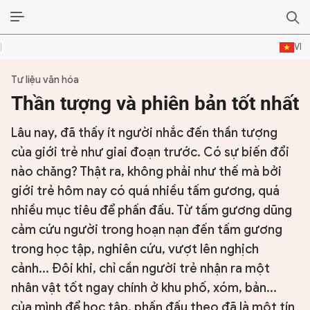
VI
Tư liệu văn hóa
ĐỜI SỐNG VĂN HÓA
Thần tượng và phiên bản tốt nhất
TƯ LIỆU VĂN HÓA
Lâu nay, đã thấy ít người nhắc đến thần tượng
LÝ LUẬN
của giới trẻ như giai đoạn trước. Có sự biến đổi
nào chăng? Thật ra, không phải như thế mà bởi
THƠ
giới trẻ hôm nay có quá nhiều tấm gương, quá
nhiều mục tiêu để phấn đấu. Từ tấm gương dũng
TRUYỀN THỐNG
cảm cứu người trong hoạn nạn đến tấm gương
TRUYỆN
trong học tập, nghiên cứu, vượt lên nghịch
cảnh... Đôi khi, chỉ cần người trẻ nhận ra một
DIỄN ĐÀN
nhân vật tốt ngay chính ở khu phố, xóm, bản...
của mình để học tập, phấn đấu theo đã là một tín
CHUYÊN TRANG