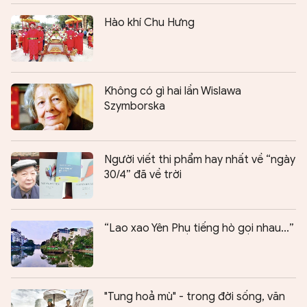
Hào khí Chu Hưng
Không có gì hai lần Wislawa
Szymborska
Người viết thi phẩm hay nhất về “ngày
30/4” đã về trời
“Lao xao Yên Phụ tiếng hò gọi nhau...”
"Tung hoả mù" - trong đời sống, văn