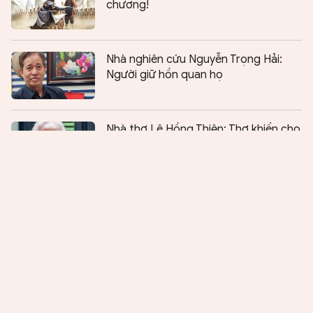
chương!
Nhà nghiên cứu Nguyễn Trọng Hải:
Người giữ hồn quan họ
Chia sẻ:
0
Nhà thơ Lê Hồng Thiện: Thơ khiến cho
cuộc đời đáng sống hơn
Huyền thoại Trung đội Mai Quốc Ca
Ngọn gió rừng vẫn thổi nơi suối nguồn