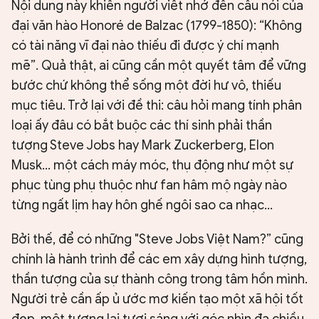
Nội dung này khiến người viết nhớ đến câu nói của
đại văn hào Honoré de Balzac (1799-1850): “Không
có tài năng vĩ đại nào thiếu đi được ý chí mạnh
mẽ”. Quả thật, ai cũng cần một quyết tâm để vững
bước chứ không thể sống một đời hư vô, thiếu
mục tiêu. Trở lại với đề thi: câu hỏi mang tính phân
loại ấy đâu có bắt buộc các thí sinh phải thần
tượng Steve Jobs hay Mark Zuckerberg, Elon
Musk... một cách máy móc, thụ động như một sự
phục tùng phụ thuộc như fan hâm mộ ngày nào
từng ngất lịm hay hôn ghế ngôi sao ca nhạc...
Bởi thế, để có những "Steve Jobs Việt Nam?” cũng
chính là hành trình để các em xây dựng hình tượng,
thần tượng của sự thành công trong tâm hồn mình.
Người trẻ cần ấp ủ ước mơ kiến tạo một xã hội tốt
đẹp, một tương lai tươi sáng với góc nhìn đa chiều