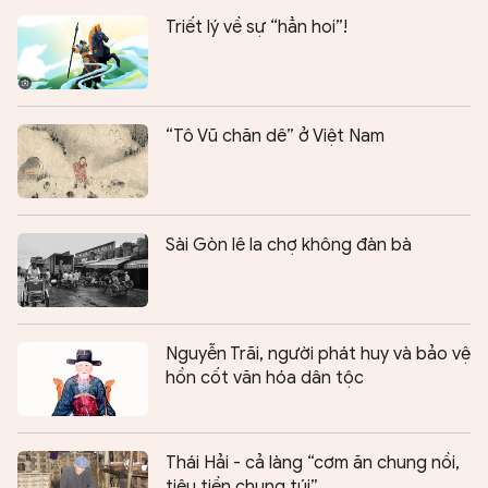
Triết lý về sự “hẳn hoi”!
“Tô Vũ chăn dê” ở Việt Nam
Sài Gòn lê la chợ không đàn bà
Nguyễn Trãi, người phát huy và bảo vệ
hồn cốt văn hóa dân tộc
Thái Hải - cả làng “cơm ăn chung nồi,
tiêu tiền chung túi”