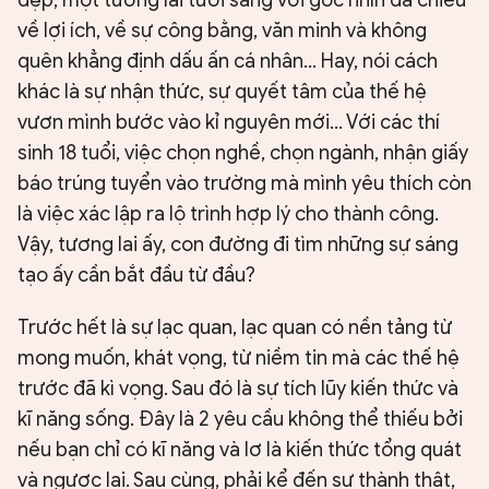
về lợi ích, về sự công bằng, văn minh và không
quên khẳng định dấu ấn cá nhân... Hay, nói cách
khác là sự nhận thức, sự quyết tâm của thế hệ
vươn mình bước vào kỉ nguyên mới... Với các thí
sinh 18 tuổi, việc chọn nghề, chọn ngành, nhận giấy
báo trúng tuyển vào trường mà mình yêu thích còn
là việc xác lập ra lộ trình hợp lý cho thành công.
Vậy, tương lai ấy, con đường đi tìm những sự sáng
tạo ấy cần bắt đầu từ đầu?
Trước hết là sự lạc quan, lạc quan có nền tảng từ
mong muốn, khát vọng, từ niềm tin mà các thế hệ
trước đã kì vọng. Sau đó là sự tích lũy kiến thức và
kĩ năng sống. Đây là 2 yêu cầu không thể thiếu bởi
nếu bạn chỉ có kĩ năng và lơ là kiến thức tổng quát
và ngược lại. Sau cùng, phải kể đến sự thành thật,