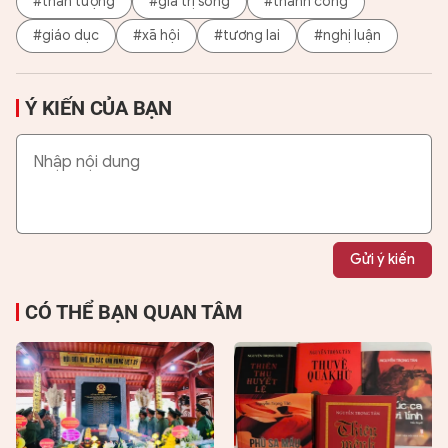
#thần tượng
#giá trị sống
#thành công
#giáo dục
#xã hội
#tương lai
#nghị luận
Ý KIẾN CỦA BẠN
Gửi ý kiến
CÓ THỂ BẠN QUAN TÂM