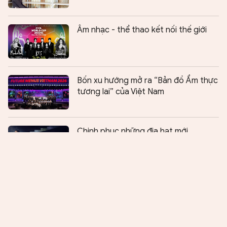
Âm nhạc - thể thao kết nối thế giới
Bốn xu hướng mở ra “Bản đồ Ẩm thực
tương lai” của Việt Nam
Chia sẻ:
0
Chinh phục những địa hạt mới
Từ vở ballet “Gat” đến câu chuyện
phát triển công nghiệp văn hóa