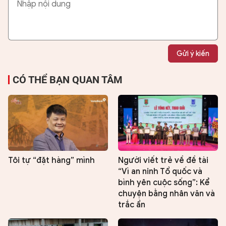
Gửi ý kiến
CÓ THỂ BẠN QUAN TÂM
Tôi tự “đặt hàng” mình
Người viết trẻ về đề tài
“Vì an ninh Tổ quốc và
bình yên cuộc sống”: Kể
chuyện bằng nhân văn và
trắc ẩn