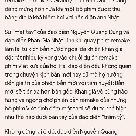
remake phim “Miss Granny” của Hàn Quốc. Càng
đáng mừng hơn nữa khi một bộ phim được thu
băng đĩa là khá hiếm hoi với nền điện ảnh Nhật.
Sự “mát tay” của đạo diễn Nguyễn Quang Dũng và
đạo diễn Phan Gia Nhật Linh khi quay phim remake
làm lại từ kịch bản nước ngoài đã khiến khán giả
đặt rất nhiều kỳ vọng vào chuỗi dự án remake
phim Việt xưa của họ. Hai đạo diễn đều không quan
trọng chuyện kịch bản mới hay cũ mà họ hướng
đến giá trị của phiên bản mới với tâm huyết: Bản
mới sẽ tiến xa hơn bản gốc. Khán giả vô cùng hào
hứng và ngóng chờ phiên bản remake của những
bộ phim Việt đình đám một thời sẽ được thể hiện
như thế nào dưới bàn tay của đạo diễn “trăm tỷ”.
Không dừng lại ở đó, đạo diễn Nguyễn Quang