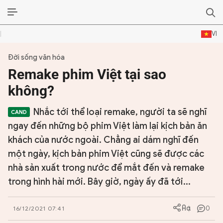
VI
Đời sống văn hóa
ĐỜI SỐNG VĂN HÓA
Remake phim Việt tại sao
TƯ LIỆU VĂN HÓA
không?
LÝ LUẬN
Nhắc tới thể loại remake, người ta sẽ nghĩ
ngay đến những bộ phim Việt làm lại kịch bản ăn
THƠ
khách của nước ngoài. Chẳng ai dám nghĩ đến
một ngày, kịch bản phim Việt cũng sẽ được các
TRUYỀN THỐNG
nhà sản xuất trong nước để mắt đến và remake
TRUYỆN
trong hình hài mới. Bây giờ, ngày ấy đã tới...
DIỄN ĐÀN
0
16/12/2021 07:41
CHUYÊN TRANG