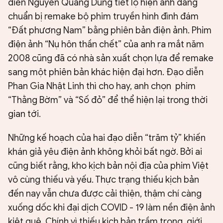
diễn Nguyễn Quang Dũng tiết lộ hiện anh đang
chuẩn bị remake bộ phim truyền hình đình đám
“Đất phương Nam” bằng phiên bản điện ảnh. Phim
điện ảnh “Nụ hôn thần chết” của anh ra mắt năm
2008 cũng đã có nhà sản xuất chọn lựa để remake
sang một phiên bản khác hiện đại hơn. Đạo diễn
Phan Gia Nhật Linh thì cho hay, anh chọn phim
“Thằng Bờm” và “Số đỏ” để thể hiện lại trong thời
gian tới.
Những kế hoạch của hai đạo diễn “trăm tỷ” khiến
khán giả yêu điện ảnh không khỏi bất ngờ. Bởi ai
cũng biết rằng, kho kịch bản nội địa của phim Việt
vô cùng thiếu và yếu. Thực trạng thiếu kịch bản
đến nay vẫn chưa được cải thiện, thậm chí càng
xuống dốc khi đại dịch COVID - 19 làm nền điện ảnh
kiệt quệ. Chính vì thiếu kịch bản trầm trọng, giới