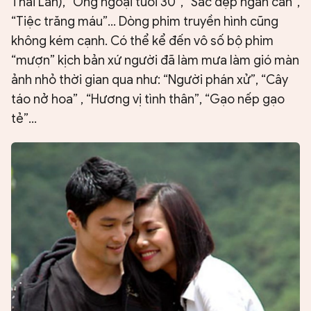
Thái Lan), “Ông ngoại tuổi 30”, “Sắc đẹp ngàn cân”,
“Tiệc trăng máu”… Dòng phim truyền hình cũng
không kém cạnh. Có thể kể đến vô số bộ phim
“mượn” kịch bản xứ người đã làm mưa làm gió màn
ảnh nhỏ thời gian qua như: “Người phán xử”, “Cây
táo nở hoa” , “Hương vị tình thân”, “Gạo nếp gạo
tẻ”…