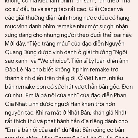
không còn là kiểu làm phim “ăn sẵn”, “ăn theo” mà
có sự đầu tư và sáng tạo rất cao. Giải Oscar và
các giải thưởng điện ảnh trong nước đều có hạng
mục vinh danh phim remake như một sự ghi nhận
xứng đáng cho những người theo đuổi thể loại này.
Mới đây, “Tiệc trăng máu” của đạo diễn Nguyễn
Quang Dũng được vinh danh ở giải thưởng “Ngôi
sao xanh” và “We choice”. Tiến sĩ Lý luận điện ảnh
Đào Lê Na cho biết không ít phim remake trở
thành kinh điển trên thế giới. Ở Việt Nam, nhiều
bản remake còn có sức hút vượt hẳn bản gốc. Đơn
cử như “Em là bà nội của anh” của đạo diễn Phan
Gia Nhật Linh được người Hàn khen trội hơn
nguyên tác. Khi ra mắt ở Nhật Bản, khán giả Nhật
rất thích thú và phát hành hẳn đĩa riêng dành cho
“Em là bà nội của anh” dù Nhật Bản cũng có bản