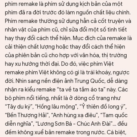
phim remake là phim sử dụng kịch bản của một
phim đã ra đời trước đó làm nguồn chất liệu chính.
Phim remake thường sử dụng hẳn cả cốt truyện và
nhân vật của phim cũ, chỉ sửa đổi một số tình tiết
hay thay đổi cách thể hiện. Mục đích của remake là
cải thiện chất lượng hoặc thay đổi cách thể hiện
của phiên bản cũ cho hợp với văn hóa, thị trường
hay xu hướng thời đại. Do đó, việc phim Việt
remake phim Việt không có gì là trái khoáy, ngược
đời. Nhìn sang nền điện ảnh Trung Quốc, dễ dàng
nhận ra kiểu remake “ta về ta tắm áo ta” này. Các
bộ phim nổi tiếng, nhất là ở dòng cổ trang như
“Tây du ký”, “Hồng lâu mộng”, “Ỷ thiên đồ long ý”,
“Bến Thượng Hải”, “Anh hùng xạ điêu”, “Tam quốc
diễn nghĩa”, “Lương Sơn Bá - Chúc Anh Đài”… đều
đếm không xuể bản remake trong nước. Cá biệt,