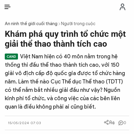
VI
VI
EN
An ninh thế giới cuối tháng
Người trong cuộc
THỜI SỰ
Khám phá quy trình tổ chức một
giải thể thao thành tích cao
CHỐNG DIỄN BIẾN HÒA BÌNH
Việt Nam hiện có 40 môn nằm trong hệ
thống thi đấu thể thao thành tích cao, với 150
CÔNG AN TRONG LÒNG DÂN
giải vô địch cấp độ quốc gia được tổ chức hàng
năm. Làm thế nào Cục Thể dục Thể thao (TDTT)
XÃ HỘI
có thể nắm bắt nhiều giải đấu như vậy? Nguồn
kinh phí tổ chức, và công việc của các bên liên
PHÁP LUẬT
quan là điều không phải ai cũng biết.
CÔNG NGHỆ
0
15/05/2024 07:03