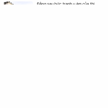
Đằng sau bức tranh u ám của thị
trường nhà đất Mỹ
Cuộc thi thơ cấp làng và kỷ lục tầm…
thế giới
KPI cho công chức
Cần “tinh, gọn, mạnh” giáo dục đại
học trong kỷ nguyên mới
Nguyện thề vì bình yên…