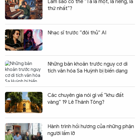
Làm sao có thể “Ta là một, là riêng, là
thứ nhất”?
Nhạc sĩ trước “đôi thủ” AI
Những băn khoăn trước nguy cơ di
tích văn hóa Sa Huỳnh bị biến dạng
Các chuyên gia nói gì về “khu đất
vàng” 19 Lê Thánh Tông?
Hành trình hồi hương của những phận
người lầm lỡ