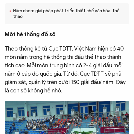
QUỐC TẾ
Năm nhóm giải pháp phát triển thiết chế văn hóa, thể
thao
VĂN HÓA - THỂ THAO
Một hệ thống đồ sộ
BẠN ĐỌC & CAND
Theo thống kê từ Cục TDTT, Việt Nam hiện có 40
môn nằm trong hệ thống thi đấu thể thao thành
ĐA PHƯƠNG TIỆN
tích cao. Mỗi môn trung bình có 2-4 giải đấu mỗi
eMagazine
Podcast
năm ở cấp độ quốc gia. Từ đó, Cục TDTT sẽ phải
giám sát, quản lý trên dưới 150 giải đấu/ năm. Đây
Video
Ảnh
là con số không hề nhỏ.
Infographic
Chuyên trang
An ninh thế giới
Văn nghệ Công an
Chuyên đề