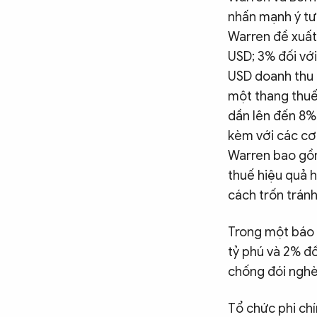
nhấn mạnh ý tư
Warren đề xuất 
USD; 3% đối với
USD doanh thu t
một thang thuế 
dần lên đến 8% 
kèm với các cơ 
Warren bao gồm
thuế hiệu quả h
cách trốn tránh
Trong một báo 
tỷ phú và 2% đố
chống đói nghèo
Tổ chức phi chí