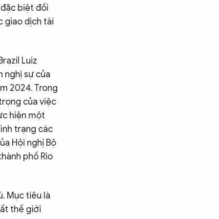
 đặc biệt đối
 giao dịch tài
razil Luiz
h nghị sự của
ăm 2024. Trong
trọng của việc
hực hiện một
ình trạng các
của Hội nghị Bộ
thành phố Rio
. Mục tiêu là
t thế giới