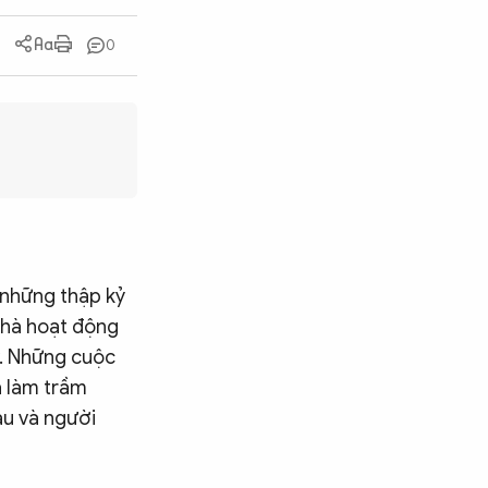
0
g những thập kỷ
 nhà hoạt động
y. Những cuộc
ã làm trầm
àu và người