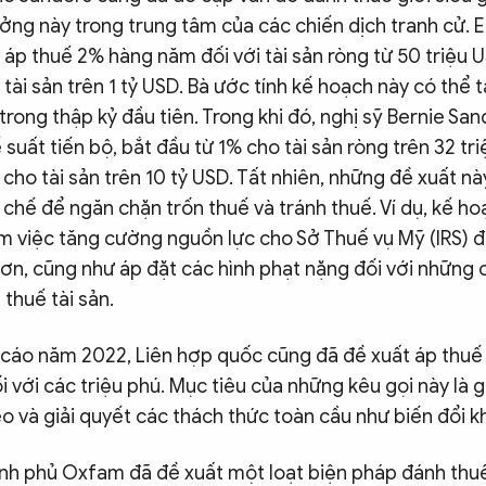
ởng này trong trung tâm của các chiến dịch tranh cử. E
áp thuế 2% hàng năm đối với tài sản ròng từ 50 triệu U
 tài sản trên 1 tỷ USD. Bà ước tính kế hoạch này có thể t
rong thập kỷ đầu tiên. Trong khi đó, nghị sỹ Bernie Sa
suất tiến bộ, bắt đầu từ 1% cho tài sản ròng trên 32 tr
cho tài sản trên 10 tỷ USD. Tất nhiên, những đề xuất nà
chế để ngăn chặn trốn thuế và tránh thuế. Ví dụ, kế h
 việc tăng cường nguồn lực cho Sở Thuế vụ Mỹ (IRS) để
ơn, cũng như áp đặt các hình phạt nặng đối với những 
 thuế tài sản.
cáo năm 2022, Liên hợp quốc cũng đã đề xuất áp thuế 
i với các triệu phú. Mục tiêu của những kêu gọi này là 
 và giải quyết các thách thức toàn cầu như biến đổi kh
nh phủ Oxfam đã đề xuất một loạt biện pháp đánh thuế 