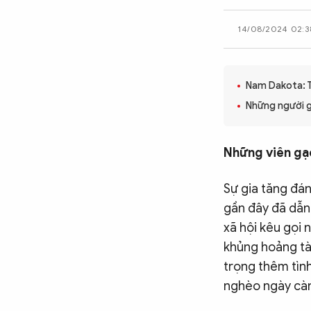
CÔNG NGHỆ
14/08/2024 02:3
QUỐC TẾ
Nam Dakota: T
Những người gi
VĂN HÓA - THỂ THAO
Những viên gạ
BẠN ĐỌC & CAND
Sự gia tăng đán
gần đây đã dẫn 
ĐA PHƯƠNG TIỆN
xã hội kêu gọi
eMagazine
Podcast
khủng hoảng tài
trọng thêm tình
Video
Ảnh
nghèo ngày càn
Infographic