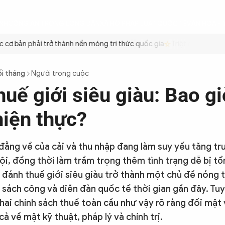
ÌNH
CÔNG AN TRONG LÒNG DÂN
XÃ HỘI
PHÁP LUẬT
QUỐC TẾ
VĂN HÓA - 
ơ bản phải trở thành nền móng tri thức quốc gia
Triệt để tiết kiệm
ối tháng
Người trong cuộc
uế giới siêu giàu: Bao gi
hiện thực?
 đẳng về của cải và thu nhập đang làm suy yếu tăng tr
hội, đồng thời làm trầm trọng thêm tình trạng dễ bị t
g đánh thuế giới siêu giàu trở thành một chủ đề nóng 
 sách công và diễn đàn quốc tế thời gian gần đây. Tuy
khai chính sách thuế toàn cầu như vậy rõ ràng đối mặt 
ả về mặt kỹ thuật, pháp lý và chính trị.