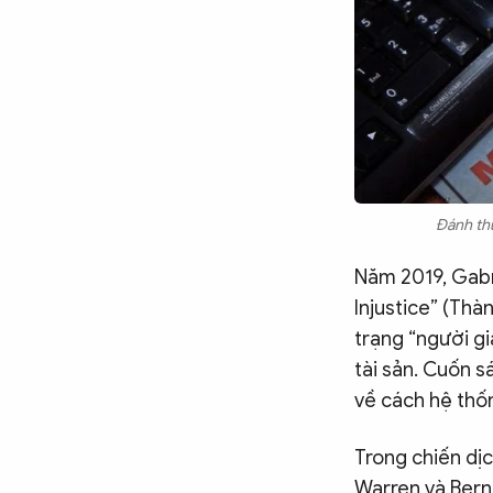
Đánh thu
Năm 2019, Gabr
Injustice” (Thà
trạng “người g
tài sản. Cuốn 
về cách hệ thốn
Trong chiến dịc
Warren và Berni