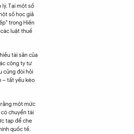
lý. Tại một số
 một số học giả
iếp" trong Hiến
 các luật thuế
hiều tài sản của
ác công ty tư
u cũng đòi hỏi
 – tất yếu kéo
à rằng một mức
 có chuyển tài
ức tạp để che
hính quốc tế.