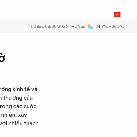
0
THỂ THAO
BẠN ĐỌC & CAND
VI
Thứ Bảy, 08/08/2026
Hà Nội
,
24.9°C - 36.5°C
 xăng dầu để đảm bảo an ninh năng lượng quốc gia
Thực hiện Nghị qu
ờ
ưởng kinh tế và
ổn thương của
trong các cuộc
 nhiên, xây
với nhiều thách