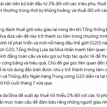
i sản tiến bộ bắt đầu từ 2% đối với các triệu phú, thuế
ất thường trong thời kỳ khủng hoảng, và thuế đối với các
ng đánh thuế giới siêu giàu lại nóng lên khi Tổng thống B
Silva đưa vấn đề này trở thành ưu tiên trong chương trìn
inh tế phát triển và mới nổi hàng đầu thế giới (G20) n
ịch G20, Tổng thống Lula da Silva nhấn mạnh tầm quan 
bình đẳng toàn cầu và kêu gọi sự hợp tác quốc tế để t
 công bằng và hiệu quả. Chủ đề gai góc liên quan đến t
ế là nội dung đặc biệt được chú ý trở thành trọng tâm 
nh và Thống đốc Ngân hàng Trung ương G20 diễn ra tại 
il hồi cuối tháng 7 vừa qua.
 da Silva đề xuất áp thuế tối thiểu 2% đối với các tỷ phú
ẩn mực toàn cầu để đảm bảo rằng những người giàu nhấ