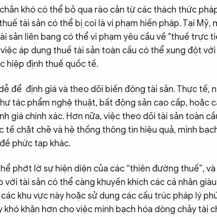
chắn khó có thể bỏ qua rào cản từ các thách thức pháp 
thuế tài sản có thể bị coi là vi phạm hiến pháp. Tại Mỹ,
ài sản liên bang có thể vi phạm yêu cầu về "thuế trực t
 việc áp dụng thuế tài sản toàn cầu có thể xung đột với
c hiệp định thuế quốc tế.
dễ để định giá và theo dõi biến động tài sản. Thực tế, n
 như tác phẩm nghệ thuật, bất động sản cao cấp, hoặc c
ịnh giá chính xác. Hơn nữa, việc theo dõi tài sản toàn cầ
 tế chặt chẽ và hệ thống thông tin hiệu quả, minh bạch
 đề phức tạp khác.
thể phớt lờ sự hiện diện của các “thiên đường thuế”, v
 với tài sản có thể càng khuyến khích các cá nhân giàu
 các khu vực này hoặc sử dụng các cấu trúc pháp lý ph
ây khó khăn hơn cho việc minh bạch hóa dòng chảy tài c