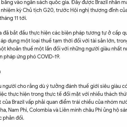
bằng vào ngân sách quốc gia. Đây được Brazil nhấn m
 nhiệm kỳ Chủ tịch G20, trước Hội nghị thượng đỉnh củ
tháng 11 tới.
 đã bắt đầu thực hiện các biện pháp tương tự ở cấp quố
áp dụng một loại thuế tạm thời đối với tài sản lớn, tron
ột khoản thuế một lần đối với những người giàu nhất n
ện pháp ứng phó COVID-19.
m
u người cho rằng dù ý tưởng đánh thuế giới siêu giàu c
việc thực hiện trong thực tế đối mặt với nhiều thách th
 của Brazil vấp phải quan điểm trái chiều của nhóm nư
ha, Nam Phi, Colombia và Liên minh châu Phi ủng hộ sán
 phản đối.