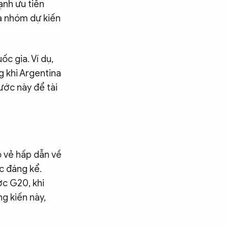
ạnh ưu tiên
a nhóm dự kiến
c gia. Ví dụ,
g khi Argentina
ước này để tài
ó vẻ hấp dẫn về
ức đáng kể.
ớc G20, khi
g kiến này,