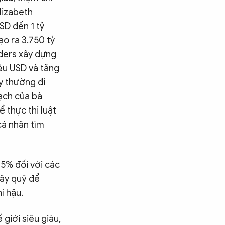
lizabeth
SD đến 1 tỷ
ạo ra 3.750 tỷ
nders xây dựng
iệu USD và tăng
y thường đi
oạch của bà
 thực thi luật
cá nhân tìm
5% đối với các
gây quỹ để
í hậu.
giới siêu giàu,
Tìm kiếm