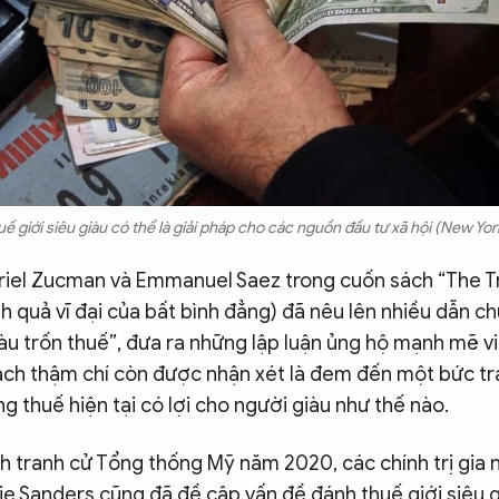
ế giới siêu giàu có thể là giải pháp cho các nguồn đầu tư xã hội (New Yor
iel Zucman và Emmanuel Saez trong cuốn sách “The T
nh quả vĩ đại của bất bình đẳng) đã nêu lên nhiều dẫn c
iàu trốn thuế”, đưa ra những lập luận ủng hộ mạnh mẽ v
sách thậm chí còn được nhận xét là đem đến một bức tr
g thuế hiện tại có lợi cho người giàu như thế nào.
h tranh cử Tổng thống Mỹ năm 2020, các chính trị gia 
e Sanders cũng đã đề cập vấn đề đánh thuế giới siêu g