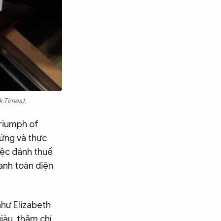
k Times).
riumph of
hứng và thực
iệc đánh thuế
anh toàn diện
như Elizabeth
iàu, thậm chí