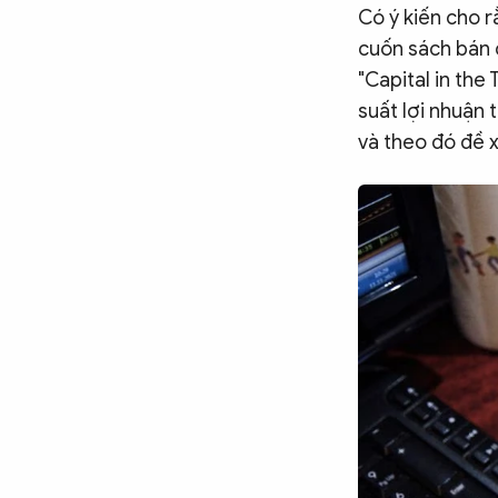
Chuyên trang
An ninh thế giới
Văn nghệ Công an
Có ý kiến cho r
Chuyên đề
cuốn sách bán 
"Capital in the 
suất lợi nhuận 
và theo đó đề x