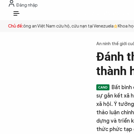
Đăng nhập
THỜI SỰ
CHỐNG DIỄN BIẾN HÒA B
VI
quyền
Chủ đề:
Công an Việt Nam cứu hộ, cứu nạn tại Venezuela
Khoa học c
THỜI SỰ
An ninh thế giới cu
Đánh th
CHỐNG DIỄN BIẾN HÒA BÌNH
thành 
CÔNG AN TRONG LÒNG DÂN
Bất bình
sự gắn kết xã 
XÃ HỘI
xã hội. Ý tưởn
thảo luận chính
dựng và triển 
PHÁP LUẬT
thức phức tạp c