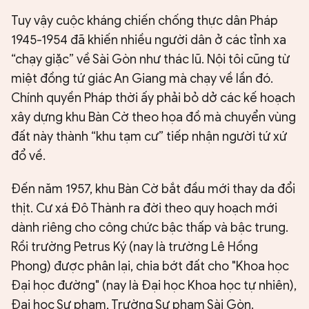
Tuy vậy cuộc kháng chiến chống thực dân Pháp
1945-1954 đã khiến nhiều người dân ở các tỉnh xa
“chạy giặc” về Sài Gòn như thác lũ. Nội tôi cũng từ
miệt đồng tứ giác An Giang mà chạy về lần đó.
Chính quyền Pháp thời ấy phải bỏ dở các kế hoạch
xây dựng khu Bàn Cờ theo họa đồ mà chuyển vùng
đất này thành “khu tạm cư” tiếp nhận người tứ xứ
đổ về.
Đến năm 1957, khu Bàn Cờ bắt đầu mới thay da đổi
thịt. Cư xá Đô Thành ra đời theo quy hoạch mới
dành riêng cho công chức bậc thấp và bậc trung.
Rồi trường Petrus Ký (nay là trường Lê Hồng
Phong) được phân lại, chia bớt đất cho "Khoa học
Đại học đường" (nay là Đại học Khoa học tự nhiên),
Đại học Sư phạm, Trường Sư phạm Sài Gòn.