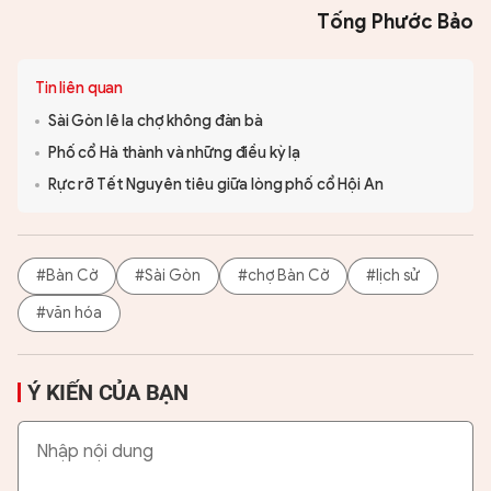
Tống Phước Bảo
Tin liên quan
Sài Gòn lê la chợ không đàn bà
Phố cổ Hà thành và những điều kỳ lạ
Rực rỡ Tết Nguyên tiêu giữa lòng phố cổ Hội An
#Bàn Cờ
#Sài Gòn
#chợ Bàn Cờ
#lịch sử
#văn hóa
Ý KIẾN CỦA BẠN