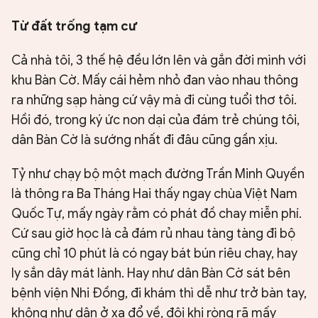
Từ đất trống tạm cư
Cả nhà tôi, 3 thế hệ đều lớn lên và gắn đời mình với
khu Bàn Cờ. Mấy cái hẻm nhỏ đan vào nhau thông
ra những sạp hàng cứ vậy mà đi cùng tuổi thơ tôi.
Hồi đó, trong ký ức non dại của đám trẻ chúng tôi,
dân Bàn Cờ là sướng nhất đi đâu cũng gần xịu.
Tỷ như chạy bộ một mạch đường Trần Minh Quyền
là thông ra Ba Tháng Hai thấy ngay chùa Việt Nam
Quốc Tự, mấy ngày rằm có phát đồ chay miễn phí.
Cứ sau giờ học là cả đám rủ nhau tàng tàng đi bộ
cũng chỉ 10 phút là có ngay bát bún riêu chay, hay
ly sắn dây mát lành. Hay như dân Bàn Cờ sát bên
bệnh viện Nhi Đồng, đi khám thì dễ như trở bàn tay,
không như dân ở xa đổ về, đôi khi ròng rã mấy