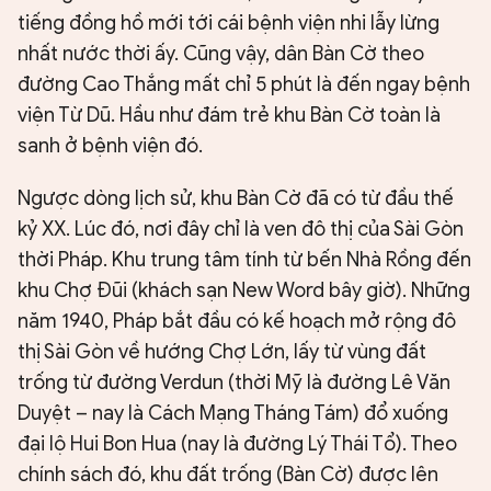
tiếng đồng hồ mới tới cái bệnh viện nhi lẫy lừng
nhất nước thời ấy. Cũng vậy, dân Bàn Cờ theo
đường Cao Thắng mất chỉ 5 phút là đến ngay bệnh
viện Từ Dũ. Hầu như đám trẻ khu Bàn Cờ toàn là
sanh ở bệnh viện đó.
Ngược dòng lịch sử, khu Bàn Cờ đã có từ đầu thế
kỷ XX. Lúc đó, nơi đây chỉ là ven đô thị của Sài Gòn
thời Pháp. Khu trung tâm tính từ bến Nhà Rồng đến
khu Chợ Đũi (khách sạn New Word bây giờ). Những
năm 1940, Pháp bắt đầu có kế hoạch mở rộng đô
thị Sài Gòn về hướng Chợ Lớn, lấy từ vùng đất
trống từ đường Verdun (thời Mỹ là đường Lê Văn
Duyệt – nay là Cách Mạng Tháng Tám) đổ xuống
đại lộ Hui Bon Hua (nay là đường Lý Thái Tổ). Theo
chính sách đó, khu đất trống (Bàn Cờ) được lên