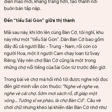
diện mạo mới, khang trang hơn, tạo thành nơi
buôn bán tấp nập.
Đến “tiểu Sài Gòn” giữa thị thành
Mãi sau này, khi lớn lên cùng Bàn Cờ, tôi nghĩ, khu
này như một “tiểu Sài Gòn”. Dân Bàn Cờ bao gồm
đầy đủ cả người Bắc - Trung - Nam, rồi còn có
người Hoa, một ít người Cam chạy loạn từ Svay
Riêng. Vậy nên chợ Bàn Cờ cũng là một trong
những chợ nổi tiếng của Sài Gòn từ trước đến giờ.
Trong bài vè chợ mà hồi nhỏ tôi được nghe nội đọc
đến giờ mình vẫn còn thuộc: “N
ghe vẻ nghe ve,
nghe vè cái chợ. Sớm mơi xách rổ, đi giáp một
vòng… Tướng sĩ xe pháo, là chợ Bàn Cờ
”. Câu vè
chơi chữ nhưng khéo lại khiến dân Bàn Cờ nhớ như