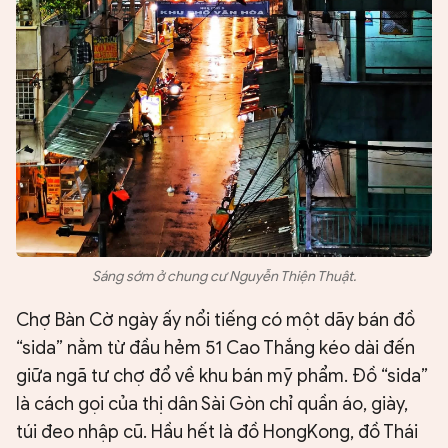
Sáng sớm ở chung cư Nguyễn Thiện Thuật.
Chợ Bàn Cờ ngày ấy nổi tiếng có một dãy bán đồ
“sida” nằm từ đầu hẻm 51 Cao Thắng kéo dài đến
giữa ngã tư chợ đổ về khu bán mỹ phẩm. Đồ “sida”
là cách gọi của thị dân Sài Gòn chỉ quần áo, giày,
túi đeo nhập cũ. Hầu hết là đồ HongKong, đồ Thái