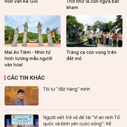
Hồn văn Kẻ Gió
Thơ như là con ngựa bất
kham
Mai An Tiêm - Nhìn từ
Tráng ca còn vọng trên
hình tượng mẫu người
đất mỏ
văn hóa!
CÁC TIN KHÁC
Tôi tự “đặt hàng” mình
Người viết trẻ về đề tài “Vì an ninh Tổ
quốc và bình yên cuộc sống”: Kể