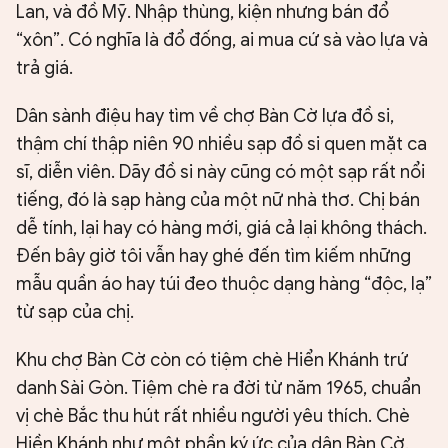
Lan, và đồ Mỹ. Nhập thùng, kiện nhưng bán đổ
“xôn”. Có nghĩa là đổ đống, ai mua cứ sà vào lựa và
trả giá.
Dân sành điệu hay tìm về chợ Bàn Cờ lựa đồ si,
thậm chí thập niên 90 nhiều sạp đồ si quen mặt ca
sĩ, diễn viên. Dãy đồ si này cũng có một sạp rất nổi
tiếng, đó là sạp hàng của một nữ nhà thơ. Chị bán
dễ tính, lại hay có hàng mới, giá cả lại không thách.
Đến bây giờ tôi vẫn hay ghé đến tìm kiếm những
mẫu quần áo hay túi đeo thuộc dạng hàng “độc, lạ”
từ sạp của chị.
Khu chợ Bàn Cờ còn có tiệm chè Hiển Khánh trứ
danh Sài Gòn. Tiệm chè ra đời từ năm 1965, chuẩn
vị chè Bắc thu hút rất nhiều người yêu thích. Chè
Hiền Khánh như một phần ký ức của dân Bàn Cờ.