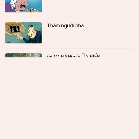
Thăm người nhà
Chia sẻ:
0
GOM NẮNG GIỮA BIỂN
TIẾNG ĐÁY BIỂN VỌNG VỀ
Thanh niên - vững bước kiến tạo
tương lai