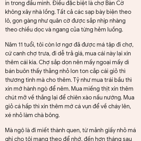
in trong đầu mình. Điều đặc biệt là chợ Bàn Cờ
không xây nhà lồng. Tất cả các sạp bày biện theo
lô, gọn gàng như quân cờ được sắp nhịp nhàng
theo chiều dọc và ngang của từng hẻm luồng.
Năm 11 tuổi, tôi còn lơ ngơ đã được má tập đi chợ,
cứ canh chợ trưa, đi dễ trả giá, mua cái này lại xin
thêm cái kia. Chợ sắp dọn nên mấy ngoại mấy dì
bán buôn thấy thằng nhỏ lon ton cắp cái giỏ thì
thương tình mà cho thêm. Tỷ như mua trái bầu thì
xin mớ hành ngò để nêm. Mua miếng thịt xin thêm
chút mỡ về thắng lại để chiên xào nấu nướng. Mua
giỏ cá hấp thì xin thêm mớ cá vụn để về cháy lên,
xé nhỏ làm chà bông.
Mà ngộ là đi miết thành quen, từ mảnh giấy nhỏ má
ghi cho tôi mang theo để nhớ, đến hơn tháng sau