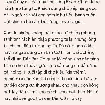
Tiều ở đây giá đắt như nhà hàng 5 sao. Cháo được
nấu theo từng tô. Khách đứng chờ xếp hàng dọc
dài. Ngoài ra suốt con hẻm là hủ tiếu, bánh cuốn,
bột chiên, chè sâm bổ lượng, mỳ xào giòn…
Xôm tụ nhưng không bát nháo, tứ chiếng nhưng
tánh tình rất hiền, thập phương tụ lại nhưng lòng
thì chung điều trượng nghĩa. Dù có lơ ngơ ở khu
này mà gặp đúng dân Bàn Cờ thì tin chắc chẳng
thể đi lạc. Dân Bàn Cờ quen lối cộng sinh nên tánh
tình ôn hòa, thấy người lạ là sẵn lòng chỉ dẫn. Như
cái hồi tôi 11 tuổi tập đi chợ kiểu “xin thêm”,
nghiệm ra dân Bàn Cờ sống rất chân tình. Từ tạm
cư đến cộng cư, thương nhau, cho nhau còn hổng
hết, lấy đâu ra mà khó dễ chi cho mệt thân. Nội tôi
hay nhắc về gốc tích dân Bàn Cờ như vậy.