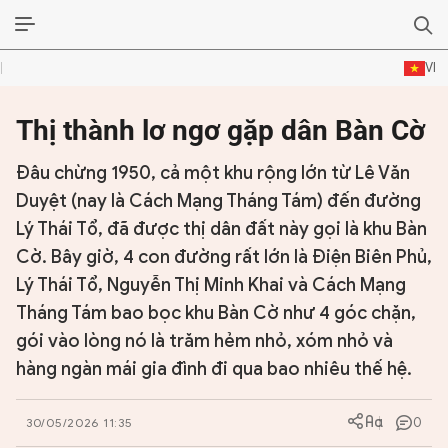
VI
Thị thành lơ ngơ gặp dân Bàn Cờ
ĐỜI SỐNG VĂN HÓA
TƯ LIỆU VĂN HÓA
Đâu chừng 1950, cả một khu rộng lớn từ Lê Văn
Duyệt (nay là Cách Mạng Tháng Tám) đến đường
LÝ LUẬN
Lý Thái Tổ, đã được thị dân đất này gọi là khu Bàn
Cờ. Bây giờ, 4 con đường rất lớn là Điện Biên Phủ,
THƠ
Lý Thái Tổ, Nguyễn Thị Minh Khai và Cách Mạng
TRUYỀN THỐNG
Tháng Tám bao bọc khu Bàn Cờ như 4 góc chặn,
gói vào lòng nó là trăm hẻm nhỏ, xóm nhỏ và
TRUYỆN
hàng ngàn mái gia đình đi qua bao nhiêu thế hệ.
DIỄN ĐÀN
0
30/05/2026 11:35
CHUYÊN TRANG