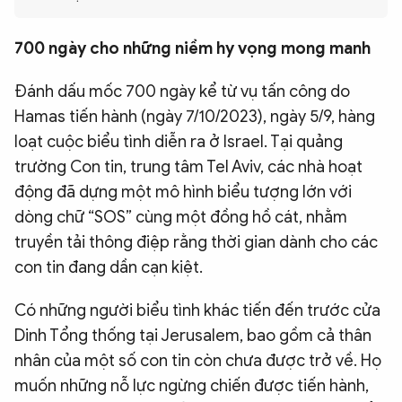
QUỐC TẾ
700 ngày cho những niềm hy vọng mong manh
VĂN HÓA - THỂ THAO
Đánh dấu mốc 700 ngày kể từ vụ tấn công do
Hamas tiến hành (ngày 7/10/2023), ngày 5/9, hàng
BẠN ĐỌC & CAND
loạt cuộc biểu tình diễn ra ở Israel. Tại quảng
trường Con tin, trung tâm Tel Aviv, các nhà hoạt
ĐA PHƯƠNG TIỆN
động đã dựng một mô hình biểu tượng lớn với
dòng chữ “SOS” cùng một đồng hồ cát, nhằm
eMagazine
Podcast
truyền tải thông điệp rằng thời gian dành cho các
Video
Ảnh
con tin đang dần cạn kiệt.
Infographic
Có những người biểu tình khác tiến đến trước cửa
Chuyên trang
An ninh thế giới
Văn nghệ Công an
Dinh Tổng thống tại Jerusalem, bao gồm cả thân
Chuyên đề
nhân của một số con tin còn chưa được trở về. Họ
muốn những nỗ lực ngừng chiến được tiến hành,