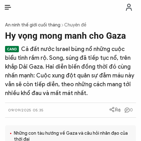
VI
VI
EN
An ninh thế giới cuối tháng
Chuyên đề
THỜI SỰ
Hy vọng mong manh cho Gaza
Cả đất nước Israel bùng nổ những cuộc
CHỐNG DIỄN BIẾN HÒA BÌNH
biểu tình rầm rộ. Song, súng đã tiếp tục nổ, trên
khắp Dải Gaza. Hai diễn biến đồng thời đó cùng
CÔNG AN TRONG LÒNG DÂN
nhấn mạnh: Cuộc xung đột quân sự đẫm máu này
vẫn sẽ còn tiếp diễn, theo những cách mang tới
XÃ HỘI
nhiều khổ đau và mất mát nhất.
PHÁP LUẬT
0
09/09/2025 05:35
CÔNG NGHỆ
Những con tàu hướng về Gaza và câu hỏi nhân đạo của
thời đại