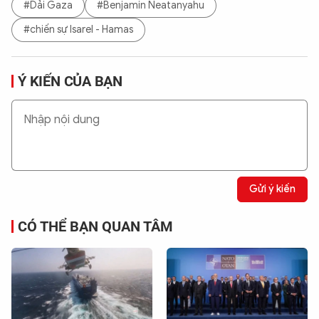
#Dải Gaza
#Benjamin Neatanyahu
#chiến sự Isarel - Hamas
Ý KIẾN CỦA BẠN
Gửi ý kiến
CÓ THỂ BẠN QUAN TÂM