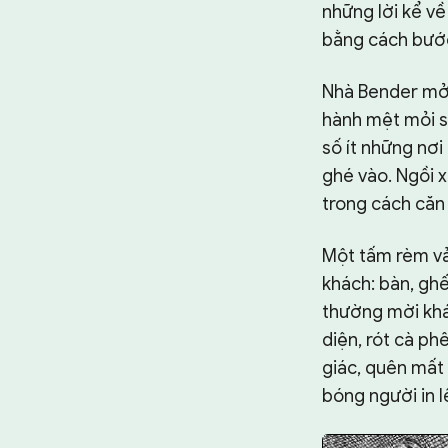
những lời kể về
bằng cách bước
Nhà Bender mở 
hành mệt mỏi s
số ít những nơ
ghé vào. Ngồi x
trong cách căn 
Một tấm rèm vải
khách: bàn, ghế
thường mời khá
diện, rót cà p
giác, quên mất 
bóng người in l