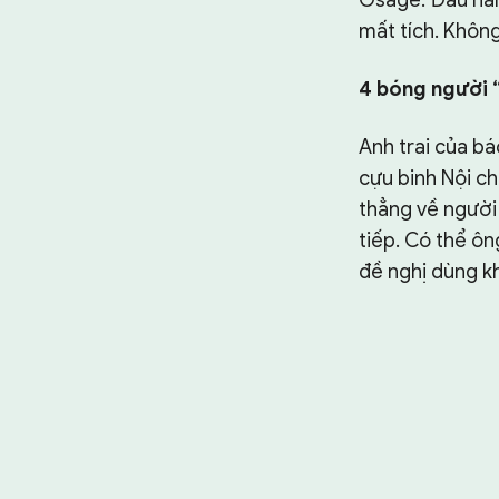
Osage. Đầu năm 
mất tích. Không
4 bóng người 
Anh trai của bá
cựu binh Nội c
thẳng về người 
tiếp. Có thể ôn
đề nghị dùng kh