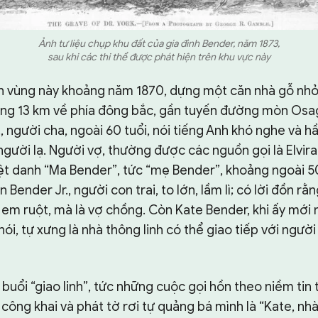
Ảnh tư liệu chụp khu đất của gia đình Bender, năm 1873,
sau khi các thi thể được phát hiện trên khu vực này
 vùng này khoảng năm 1870, dựng một căn nhà gỗ nhỏ 
ng 13 km về phía đông bắc, gần tuyến đường mòn Osag
, người cha, ngoài 60 tuổi, nói tiếng Anh khó nghe và 
người lạ. Người vợ, thường được các nguồn gọi là Elvir
ệt danh “Ma Bender”, tức “mẹ Bender”, khoảng ngoài 50 
 Bender Jr., người con trai, to lớn, lầm lì; có lời đồn r
em ruột, mà là vợ chồng. Còn Kate Bender, khi ấy mới n
nói, tự xưng là nhà thông linh có thể giao tiếp với người
buổi “giao linh”, tức những cuộc gọi hồn theo niềm tin t
 công khai và phát tờ rơi tự quảng bá mình là “Kate, nhà 