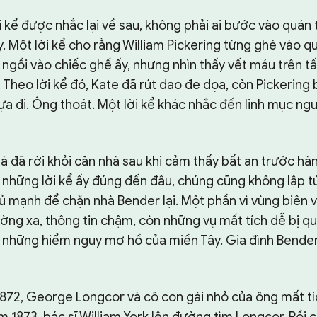
 kể được nhắc lại về sau, không phải ai bước vào quán 
y. Một lời kể cho rằng William Pickering từng ghé vào 
 ngồi vào chiếc ghế ấy, nhưng nhìn thấy vết máu trên 
. Theo lời kể đó, Kate đã rút dao đe dọa, còn Pickering 
ựa đi. Ông thoát. Một lời kể khác nhắc đến linh mục ngườ
 đã rời khỏi căn nhà sau khi cảm thấy bất an trước hàn
 những lời kể ấy đúng đến đâu, chúng cũng không lập t
ủ mạnh để chặn nhà Bender lại. Một phần vì vùng biên v
ờng xa, thông tin chậm, còn những vụ mất tích dễ bị qu
những hiểm nguy mơ hồ của miền Tây. Gia đình Bender
872, George Longcor và cô con gái nhỏ của ông mất tí