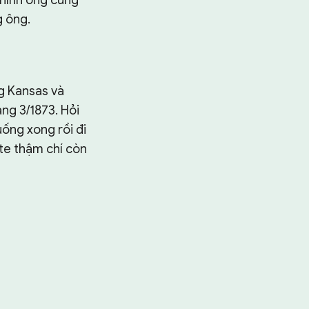
chính ông cũng
g ông.
ng Kansas và
ng 3/1873. Hỏi
uống xong rồi đi
ate thậm chí còn