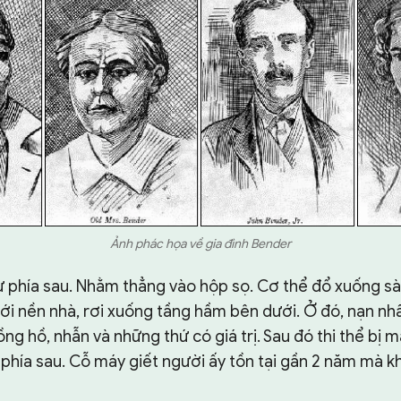
Ảnh phác họa về gia đình Bender
 phía sau. Nhằm thẳng vào hộp sọ. Cơ thể đổ xuống sàn
i nền nhà, rơi xuống tầng hầm bên dưới. Ở đó, nạn nhân
đồng hồ, nhẫn và những thứ có giá trị. Sau đó thi thể bị 
phía sau. Cỗ máy giết người ấy tồn tại gần 2 năm mà k