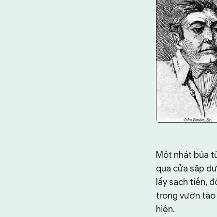
Một nhát búa từ
qua cửa sập dướ
lấy sạch tiền, 
trong vườn táo 
hiện.