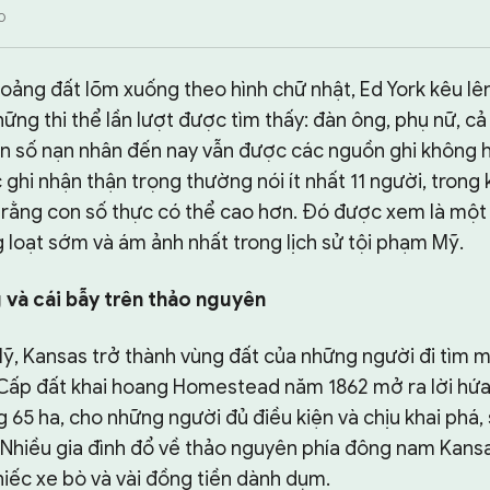
0
oảng đất lõm xuống theo hình chữ nhật, Ed York kêu lên
hững thi thể lần lượt được tìm thấy: đàn ông, phụ nữ, c
on số nạn nhân đến nay vẫn được các nguồn ghi không 
 ghi nhận thận trọng thường nói ít nhất 11 người, trong
o rằng con số thực có thể cao hơn. Đó được xem là một
 loạt sớm và ám ảnh nhất trong lịch sử tội phạm Mỹ.
và cái bẫy trên thảo nguyên
Mỹ, Kansas trở thành vùng đất của những người đi tìm 
 Cấp đất khai hoang Homestead năm 1862 mở ra lời hứ
 65 ha, cho những người đủ điều kiện và chịu khai phá, 
. Nhiều gia đình đổ về thảo nguyên phía đông nam Kan
iếc xe bò và vài đồng tiền dành dụm.