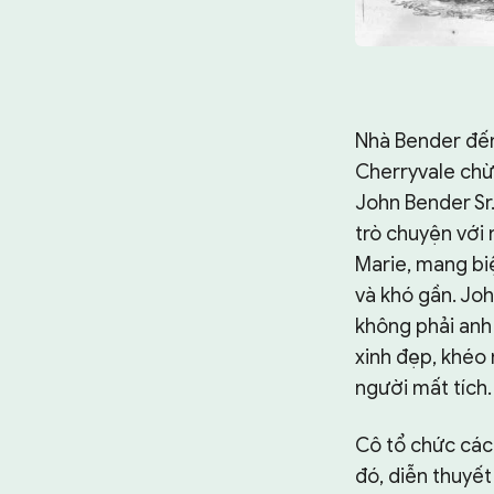
Nhà Bender đến
Cherryvale chừ
John Bender Sr.
trò chuyện với 
Marie, mang bi
và khó gần. John
không phải anh 
xinh đẹp, khéo 
người mất tích.
Cô tổ chức các 
đó, diễn thuyết