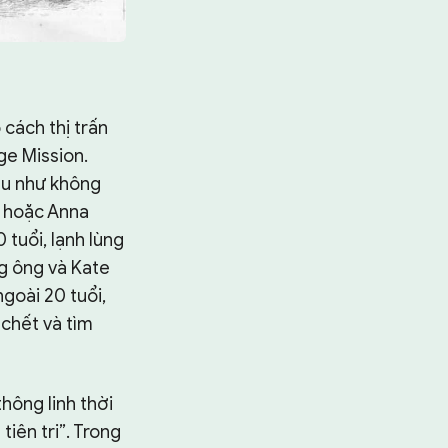
cách thị trấn
e Mission.
hầu như không
a hoặc Anna
tuổi, lạnh lùng
ằng ông và Kate
goài 20 tuổi,
 chết và tìm
hông linh thời
tiên tri”. Trong