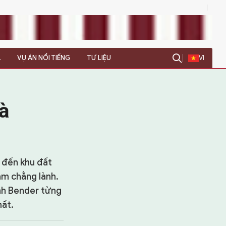
0
L
VỤ ÁN NỔI TIẾNG
TƯ LIỆU
VI
à
 đến khu đất
ảm chẳng lành.
ình Bender từng
mất.