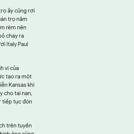
trọ ấy cũng rơi
quán trọ năm
tấm rèm nên
bỏ chạy ra
i Italy Paul
h vi của
ức tạo ra một
iễn Kansas khi
y cho tai nạn,
 tiếp tục đón
ch trên tuyến