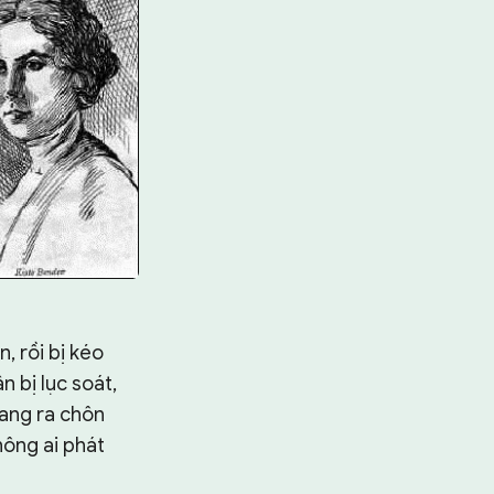
, rồi bị kéo
 bị lục soát,
mang ra chôn
hông ai phát