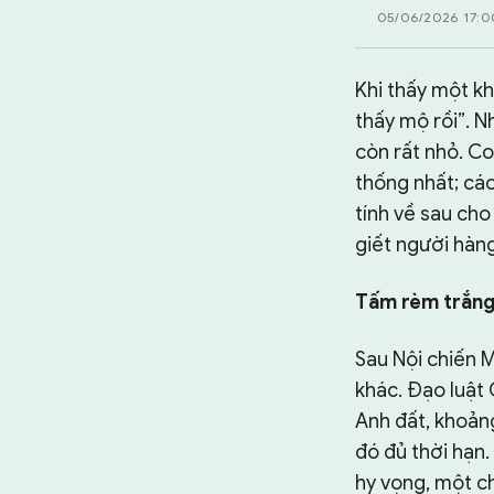
TƯ LIỆU
05/06/2026 17:0
CHUYÊN TRANG
Khi thấy một kh
thấy mộ rồi”. N
còn rất nhỏ. C
thống nhất; các
tính về sau ch
giết người hàng
Tấm rèm trắng 
Sau Nội chiến 
khác. Đạo luật
Anh đất, khoảng
đó đủ thời hạn
hy vọng, một ch