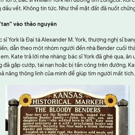
1873, bác sĩ William York lên đường tìm Longcor. Rồi 
 dấu vết. Không tin tức. Như thể mặt đất đã nuốt chửn
“tan” vào thảo nguyên
c sĩ York là Đại tá Alexander M. York, thượng nghị sĩ ba
hiến, dẫn theo một nhóm người đến nhà Bender cuối thá
em. Kate trả lời nhẹ nhàng: bác sĩ York đã ghé qua, ăn 
g đã gặp cướp, tai nạn hoặc bị tấn công trên đường. K
ả năng thông linh của mình để giúp tìm người mất tích.