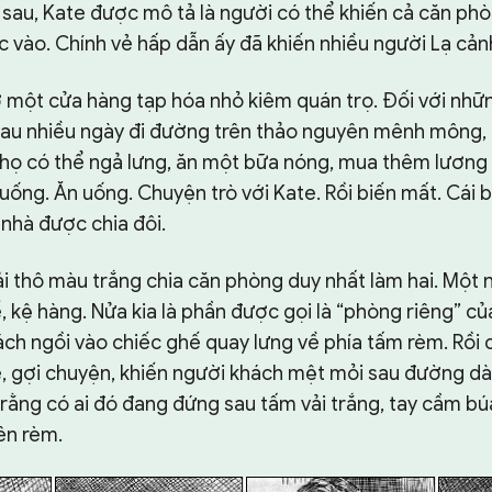
 sau, Kate được mô tả là người có thể khiến cả căn phò
 vào. Chính vẻ hấp dẫn ấy đã khiến nhiều người Lạ cảnh
một cửa hàng tạp hóa nhỏ kiêm quán trọ. Đối với nhữn
au nhiều ngày đi đường trên thảo nguyên mênh mông, 
i họ có thể ngả lưng, ăn một bữa nóng, mua thêm lương 
uống. Ăn uống. Chuyện trò với Kate. Rồi biến mất. Cái
nhà được chia đôi.
 thô màu trắng chia căn phòng duy nhất làm hai. Một n
, kệ hàng. Nửa kia là phần được gọi là “phòng riêng” của
ch ngồi vào chiếc ghế quay lưng về phía tấm rèm. Rồi c
hê, gợi chuyện, khiến người khách mệt mỏi sau đường dà
rằng có ai đó đang đứng sau tấm vải trắng, tay cầm bú
ên rèm.