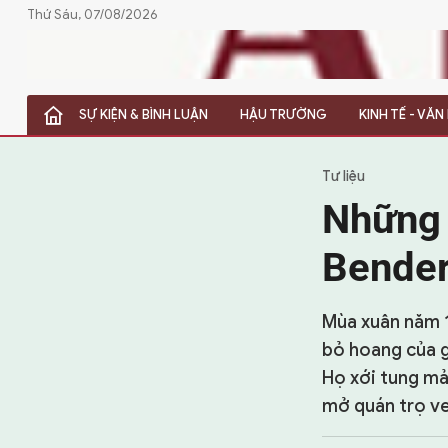
Thứ Sáu, 07/08/2026
SỰ KIỆN & BÌNH LUẬN
HẬU TRƯỜNG
KINH TẾ - VĂ
SỰ KIỆN & BÌNH LUẬN
HẬU TRƯỜNG
Tư liệu
Những 
KINH TẾ - VĂN HÓA - THỂ THAO
Bende
HỒ SƠ MẬT
PHÓNG SỰ
Mùa xuân năm 1
bỏ hoang của g
HỒ SƠ INTERPOL
Họ xới tung mả
VỤ ÁN NỔI TIẾNG
mở quán trọ ve