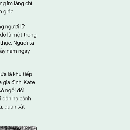
ng im lặng chỉ
 giác.
g người lữ
đó là một trong
thực. Người ta
 bẫy nằm ngay
ửa là khu tiếp
 gia đình. Kate
ô ngồi đối
i dần hạ cảnh
a, quan sát
Tìm kiếm