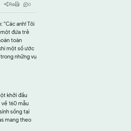
0
: “Các anh! Tôi
ả một đứa trẻ
hoàn toàn
 khi một số ước
 trong những vụ
một khởi đầu
a về 160 mẫu
sinh sống tại
sas mang theo