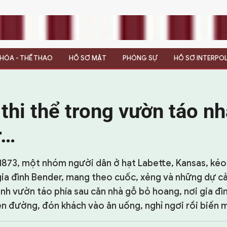
N HÓA - THỂ THAO
HỒ SƠ MẬT
PHÓNG SỰ
HỒ SƠ INTERPO
thi thể trong vườn táo nh
r…
873, một nhóm người dân ở hạt Labette, Kansas, kéo
ia đình Bender, mang theo cuốc, xẻng và những dự c
nh vườn táo phía sau căn nhà gỗ bỏ hoang, nơi gia đ
n đường, đón khách vào ăn uống, nghỉ ngơi rồi biến 