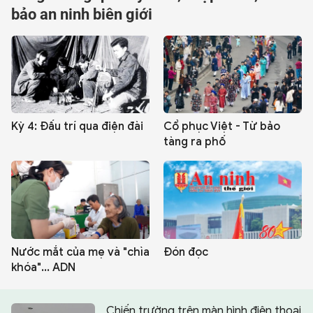
bảo an ninh biên giới
CHUYÊN TRANG
Kỳ 4: Đấu trí qua điện đài
Cổ phục Việt - Từ bảo
tàng ra phố
Nước mắt của mẹ và "chìa
Đón đọc
khóa"... ADN
Chiến trường trên màn hình điện thoại