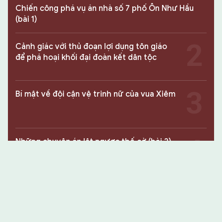
Chiến công phá vụ án nhà số 7 phố Ôn Như Hầu
(bài 1)
Cảnh giác với thủ đoạn lợi dụng tôn giáo
để phá hoại khối đại đoàn kết dân tộc
Bí mật về đội cận vệ trinh nữ của vua Xiêm
Những chuyên án lật ngược thế cờ (bài 2)
“Dùng người và phương tiện của địch để
đánh lại địch” (bài cuối)