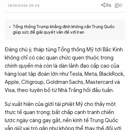
0
13/05/2026 05:24
QUỐC TẾ
VĂN HÓA - THỂ THAO
Tổng thống Trump khẳng định không cần Trung Quốc
giúp sức để giải quyết vấn đề với Iran
BẠN ĐỌC & CAND
Đáng chú ý, tháp tùng Tổng thống Mỹ tới Bắc Kinh
không chỉ có các quan chức quen thuộc trong
ĐA PHƯƠNG TIỆN
chính quyền mà còn là dàn lãnh đạo cấp cao của
eMagazine
Podcast
hàng loạt tập đoàn lớn như Tesla, Meta, BlackRock,
Apple, Citigroup, Goldman Sachs, Mastercard và
Video
Ảnh
Visa, theo tuyên bố từ Nhà Trắng hồi đầu tuần.
Infographic
Sự xuất hiện của giới tài phiệt Mỹ cho thấy một
Chuyên trang
An ninh thế giới
Văn nghệ Công an
Chuyên đề
thực tế quan trọng: bất chấp cạnh tranh chiến
lược ngày càng gay gắt, nền kinh tế Trung Quốc
vẫn giữ vai trò gần như không thể thay thế đối với