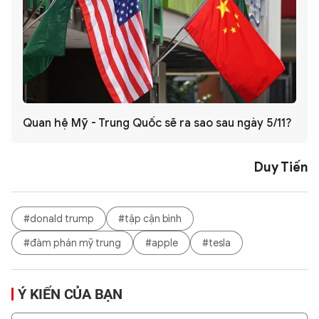
Quan hệ Mỹ - Trung Quốc sẽ ra sao sau ngày 5/11?
Duy Tiến
#donald trump
#tập cận bình
#đàm phán mỹ trung
#apple
#tesla
Ý KIẾN CỦA BẠN