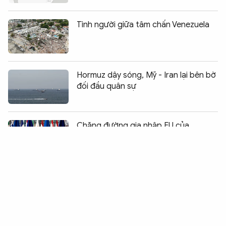
Tình người giữa tâm chấn Venezuela
Hormuz dậy sóng, Mỹ - Iran lại bên bờ
đối đầu quân sự
Chia sẻ:
0
Chặng đường gia nhập EU của
Ukraine gần hơn một bước
Thấy gì từ Thượng đỉnh NATO 2026?