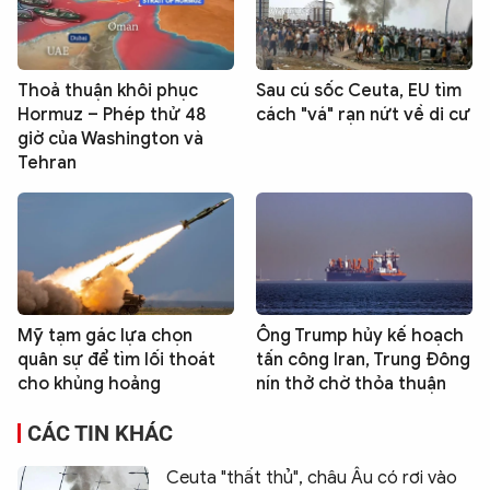
Thoả thuận khôi phục
Sau cú sốc Ceuta, EU tìm
Hormuz – Phép thử 48
cách "vá" rạn nứt về di cư
giờ của Washington và
Tehran
Mỹ tạm gác lựa chọn
Ông Trump hủy kế hoạch
quân sự để tìm lối thoát
tấn công Iran, Trung Đông
cho khủng hoảng
nín thở chờ thỏa thuận
CÁC TIN KHÁC
Ceuta "thất thủ", châu Âu có rơi vào