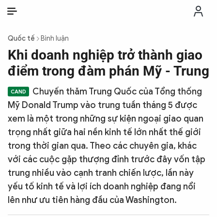
VI
VI
EN
Quốc tế
Bình luận
THỜI SỰ
Khi doanh nghiệp trở thành giao
điểm trong đàm phán Mỹ - Trung
CHỐNG DIỄN BIẾN HÒA BÌNH
Chuyến thăm Trung Quốc của Tổng thống
Mỹ Donald Trump vào trung tuần tháng 5 được
CÔNG AN TRONG LÒNG DÂN
xem là một trong những sự kiện ngoại giao quan
trọng nhất giữa hai nền kinh tế lớn nhất thế giới
XÃ HỘI
trong thời gian qua. Theo các chuyên gia, khác
với các cuộc gặp thượng đỉnh trước đây vốn tập
PHÁP LUẬT
trung nhiều vào cạnh tranh chiến lược, lần này
yếu tố kinh tế và lợi ích doanh nghiệp đang nổi
CÔNG NGHỆ
lên như ưu tiên hàng đầu của Washington.