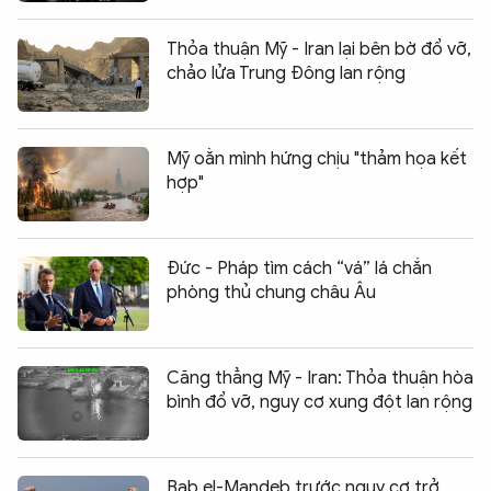
Thỏa thuận Mỹ - Iran lại bên bờ đổ vỡ,
chảo lửa Trung Đông lan rộng
Mỹ oằn mình hứng chịu "thảm họa kết
hợp"
Đức - Pháp tìm cách “vá” lá chắn
phòng thủ chung châu Âu
Căng thẳng Mỹ - Iran: Thỏa thuận hòa
bình đổ vỡ, nguy cơ xung đột lan rộng
Bab el-Mandeb trước nguy cơ trở