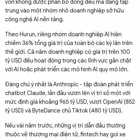
vốn không được phân bổ đồng đều mà đang tập
trung vào một nhóm nhỏ doanh nghiệp sở hữu
công nghệ AI nền tảng.
Theo Hurun, riêng nhóm doanh nghiệp AI hiện
chiếm 36% tổng giá trị của toàn bộ các kỳ lân trên
thế giới. Cả năm doanh nghiệp có giá trị trên 100
tỷ USD đều hoạt động trong các lĩnh vực gắn chặt
với AI hoặc phát triển các mô hình AI quy mô lớn.
Đáng chú ý nhất là Anthropic - tập đoàn phát triển
chatbot Claude, lần đầu vươn lên vị trí số một với
mức định giá khoảng 965 tỷ USD, vượt OpenAI (852
tỷ USD) và ByteDance chủ Tiktok (480 tỷ USD).
Nếu vài năm trước, những vị trí dẫn đầu thường
thuộc về thương mại điện tử, fintech hay gọi xe