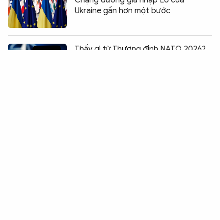
Chặng đường gia nhập EU của
Ukraine gần hơn một bước
Chia sẻ:
0
Thấy gì từ Thượng đỉnh NATO 2026?
Ngoại giao chạy đua với thực tế chiến
sự ác liệt tại Ukraine
Thượng đỉnh NATO trước bài toán giữ
gắn kết xuyên Đại Tây Dương
Hai cuộc điện đàm, một bài toán hòa
bình Ukraine