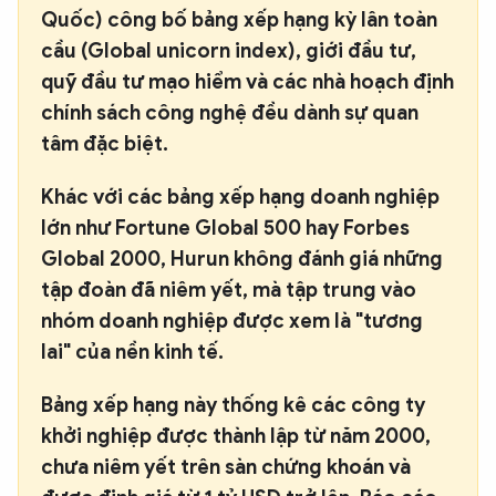
Quốc) công bố bảng xếp hạng kỳ lân toàn
QUỐC TẾ
cầu (Global unicorn index), giới đầu tư,
quỹ đầu tư mạo hiểm và các nhà hoạch định
VĂN HÓA - THỂ THAO
chính sách công nghệ đều dành sự quan
tâm đặc biệt.
BẠN ĐỌC & CAND
Khác với các bảng xếp hạng doanh nghiệp
lớn như Fortune Global 500 hay Forbes
ĐA PHƯƠNG TIỆN
Global 2000, Hurun không đánh giá những
eMagazine
Podcast
tập đoàn đã niêm yết, mà tập trung vào
Video
Ảnh
nhóm doanh nghiệp được xem là "tương
lai" của nền kinh tế.
Infographic
Chuyên trang
An ninh thế giới
Văn nghệ Công an
Bảng xếp hạng này thống kê các công ty
Chuyên đề
khởi nghiệp được thành lập từ năm 2000,
chưa niêm yết trên sàn chứng khoán và