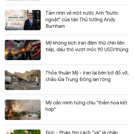
Tầm nhìn về một nước Anh "bước
ngoặt" của tân Thủ tướng Andy
Burnham
Mỹ không kích Iran đêm thứ chín liên
tiếp, dầu thô vượt mốc 90 USD/thùng
Thỏa thuận Mỹ - Iran lại bên bờ đổ vỡ,
chảo lửa Trung Đông lan rộng
Mỹ oằn mình hứng chịu "thảm họa kết
hợp"
Đức - Pháp tìm cách “vá” lá chắn