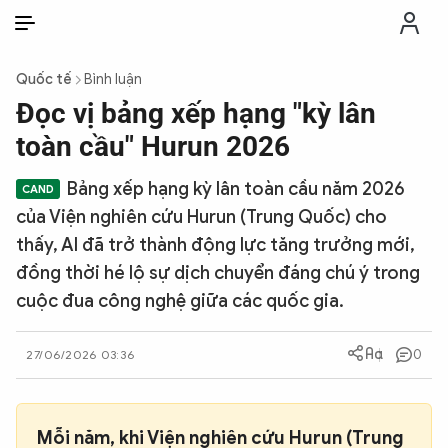
VI
VI
EN
Quốc tế
Bình luận
THỜI SỰ
Đọc vị bảng xếp hạng "kỳ lân
toàn cầu" Hurun 2026
CHỐNG DIỄN BIẾN HÒA BÌNH
Bảng xếp hạng kỳ lân toàn cầu năm 2026
của Viện nghiên cứu Hurun (Trung Quốc) cho
CÔNG AN TRONG LÒNG DÂN
thấy, AI đã trở thành động lực tăng trưởng mới,
đồng thời hé lộ sự dịch chuyển đáng chú ý trong
XÃ HỘI
cuộc đua công nghệ giữa các quốc gia.
PHÁP LUẬT
0
27/06/2026 03:36
CÔNG NGHỆ
Mỗi năm, khi Viện nghiên cứu Hurun (Trung