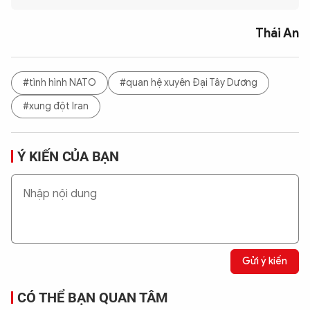
Thái An
#tình hình NATO
#quan hệ xuyên Đại Tây Dương
#xung đột Iran
Ý KIẾN CỦA BẠN
Gửi ý kiến
CÓ THỂ BẠN QUAN TÂM