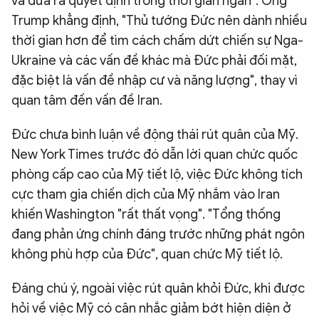
và đưa ra quyết định trong thời gian ngắn". Ông
Trump khẳng định, "Thủ tướng Đức nên dành nhiều
thời gian hơn để tìm cách chấm dứt chiến sự Nga-
Ukraine và các vấn đề khác mà Đức phải đối mặt,
đặc biệt là vấn đề nhập cư và năng lượng", thay vì
quan tâm đến vấn đề Iran.
Đức chưa bình luận về động thái rút quân của Mỹ.
New York Times trước đó dẫn lời quan chức quốc
phòng cấp cao của Mỹ tiết lộ, việc Đức không tích
cực tham gia chiến dịch của Mỹ nhắm vào Iran
khiến Washington "rất thất vọng". "Tổng thống
đang phản ứng chính đáng trước những phát ngôn
không phù hợp của Đức", quan chức Mỹ tiết lộ.
Đáng chú ý, ngoài việc rút quân khỏi Đức, khi được
hỏi về việc Mỹ có cân nhắc giảm bớt hiện diện ở