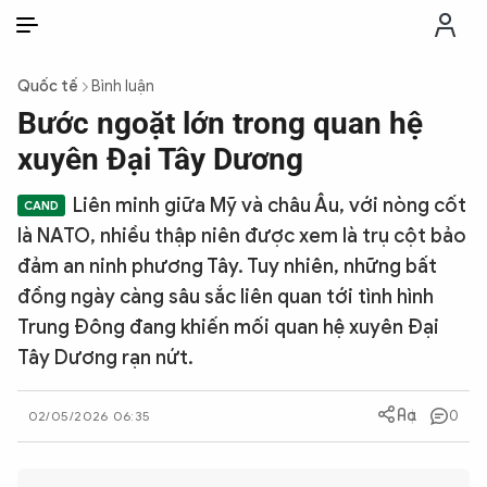
VI
VI
EN
Quốc tế
Bình luận
THỜI SỰ
Bước ngoặt lớn trong quan hệ
xuyên Đại Tây Dương
CHỐNG DIỄN BIẾN HÒA BÌNH
Liên minh giữa Mỹ và châu Âu, với nòng cốt
là NATO, nhiều thập niên được xem là trụ cột bảo
CÔNG AN TRONG LÒNG DÂN
đảm an ninh phương Tây. Tuy nhiên, những bất
đồng ngày càng sâu sắc liên quan tới tình hình
XÃ HỘI
Trung Đông đang khiến mối quan hệ xuyên Đại
Tây Dương rạn nứt.
PHÁP LUẬT
0
02/05/2026 06:35
CÔNG NGHỆ