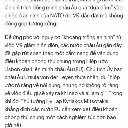
lần chỉ trích đồng minh châu Âu quá “dựa dẫm” vào
chiếc ô an ninh của NATO do Mỹ dẫn dắt mà không
đóng góp tương xứng.
Để ứng phó với nguy cơ “khoảng trống an ninh” từ
việc Mỹ giảm hiện diện, các nước châu Âu gần đây
đã gấp rút soạn thảo một cẩm nang để vận dụng
điều khoản phòng thủ chung trong Hiệp ước
Lisbon của Liên minh châu Âu (EU). Chủ tịch Ủy ban
châu Âu Ursula von der Leyen thừa nhận, dù “hiệp
ước rõ ràng về nội dung, nhưng nó không rõ ràng
về việc điều gì sẽ xảy ra khi nào và ai làm gì”. Trong
khi đó, Thủ tướng Hy Lạp Kyriakos Mitsotakis
khẳng định các nước EU cần xem xét điều khoản
phòng thủ chung một cách nghiêm túc hơn bao
giờ hết.