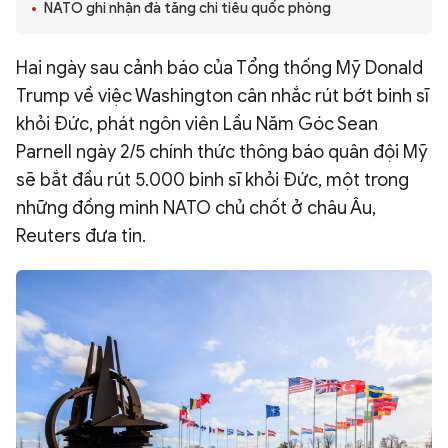
NATO ghi nhận đà tăng chi tiêu quốc phòng
QUỐC TẾ
Hai ngày sau cảnh báo của Tổng thống Mỹ Donald
VĂN HÓA - THỂ THAO
Trump về việc Washington cân nhắc rút bớt binh sĩ
khỏi Đức, phát ngôn viên Lầu Năm Góc Sean
BẠN ĐỌC & CAND
Parnell ngày 2/5 chính thức thông báo quân đội Mỹ
sẽ bắt đầu rút 5.000 binh sĩ khỏi Đức, một trong
những đồng minh NATO chủ chốt ở châu Âu,
ĐA PHƯƠNG TIỆN
Reuters đưa tin.
eMagazine
Podcast
Video
Ảnh
Infographic
Chuyên trang
An ninh thế giới
Văn nghệ Công an
Chuyên đề