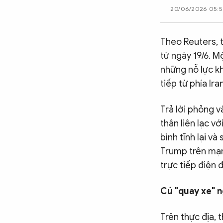
20/06/2026 05:
CÔNG NGHỆ
Theo Reuters, t
QUỐC TẾ
từ ngày 19/6. M
những nỗ lực k
tiếp từ phía Ir
VĂN HÓA - THỂ THAO
Trả lời phỏng 
BẠN ĐỌC & CAND
thân liên lạc v
bình tĩnh lại v
Trump trên mạng
ĐA PHƯƠNG TIỆN
trực tiếp điện
eMagazine
Podcast
Cú "quay xe" 
Video
Ảnh
Infographic
Trên thực địa, 