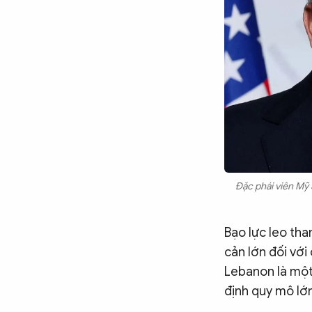
Đặc phái viên Mỹ 
Bạo lực leo tha
cản lớn đối với
Lebanon là một
định quy mô lớ