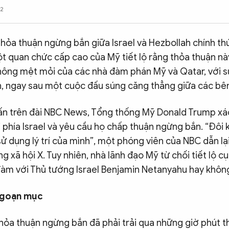
52
hỏa thuận ngừng bắn giữa Israel và Hezbollah chính thứ
ột quan chức cấp cao của Mỹ tiết lộ rằng thỏa thuận này
hông mệt mỏi của các nhà đàm phán Mỹ và Qatar, với sự
an, ngay sau một cuộc đấu súng căng thẳng giữa các bê
vấn trên đài NBC News, Tổng thống Mỹ Donald Trump xá
ới phía Israel và yêu cầu họ chấp thuận ngừng bắn. “Đôi 
à sử dụng lý trí của mình”, một phóng viên của NBC dẫn lạ
 xã hội X. Tuy nhiên, nhà lãnh đạo Mỹ từ chối tiết lộ cụ
 đàm với Thủ tướng Israel Benjamin Netanyahu hay khôn
ngoạn mục
thỏa thuận ngừng bắn đã phải trải qua những giờ phút 