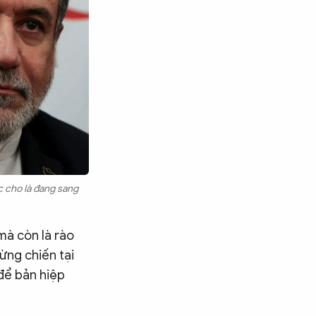
c cho là đang sang
mà còn là rào
ừng chiến tại
để bản hiệp