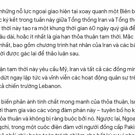
những nỗ lực ngoại giao hiện tại xoay quanh một Biên 
 ký kết trong tuần này giữa Tổng thống Iran và Tổng t
thời này tạo ra một khung thời gian 60 ngày quý giá để
lâu dài, hoặc ít nhất là gia hạn thỏa thuận tạm thời. Mặc
 nhất, bao gồm chương trình hạt nhân của Iran và các b
ời được gác lại để thảo luận sau.
n tạm thời này yêu cầu Mỹ, Iran và tất cả các đồng mi
dứt ngay lập tức và vĩnh viễn các hoạt động quân sự t
cả chiến trường Lebanon.
 biến phản ánh tính chất mong manh của thỏa thuận, Is
 tham gia vào các vòng đàm phán này – tuyên bố họ k
a thuận và không bị ràng buộc bởi nó. Ngược lại, Ngoại
chi, trong một cuộc điện đàm với người đồng cấp Paki