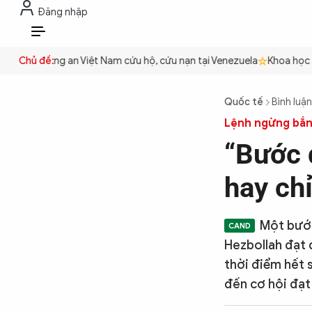
Đăng nhập
THỜI SỰ
CHỐNG DIỄN BIẾN HÒA B
VI
uyền
Chủ đề:
Công an Việt Nam cứu hộ, cứu nạn tại Venezuela
Khoa học cơ
THỜI SỰ
Quốc tế
Bình luận
Lệnh ngừng bắn
CHỐNG DIỄN BIẾN HÒA BÌNH
“Bước 
hay ch
CÔNG AN TRONG LÒNG DÂN
Một bước
XÃ HỘI
Hezbollah đạt 
thời điểm hết 
đến cơ hội đạt
PHÁP LUẬT