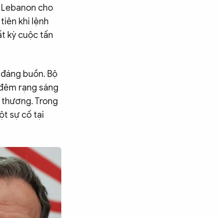
từ Lebanon cho
tiên khi lệnh
t kỳ cuộc tấn
 đáng buồn. Bộ
a đêm rạng sáng
ị thương. Trong
ột sự cố tại