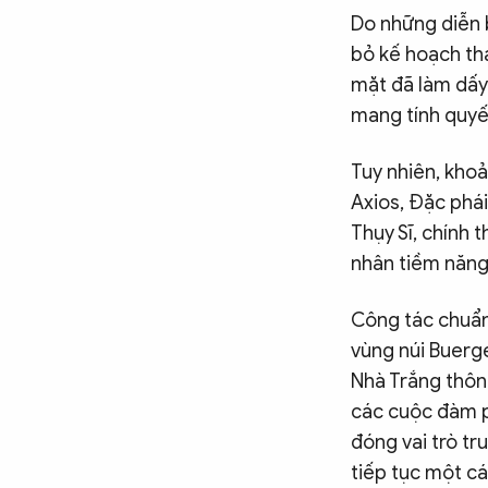
Do những diễn 
bỏ kế hoạch th
mặt đã làm dấy
mang tính quyế
Tuy nhiên, kho
Axios, Đặc phá
Thụy Sĩ, chính 
nhân tiềm năng
Công tác chuẩn
vùng núi Buerg
Nhà Trắng thôn
các cuộc đàm p
đóng vai trò tr
tiếp tục một c