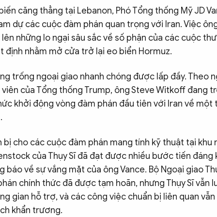
biến căng thẳng tại Lebanon, Phó Tổng thống Mỹ JD Va
am dự các cuộc đàm phán quan trọng với Iran. Việc ôn
 lên những lo ngại sâu sắc về số phận của các cuộc th
t định nhằm mở cửa trở lại eo biển Hormuz.
ảng trống ngoại giao nhanh chóng được lấp đầy. Theo n
i viên của Tổng thống Trump, ông Steve Witkoff đang t
thức khởi động vòng đàm phán đầu tiên với Iran về một 
.
 bị cho các cuộc đàm phán mang tính kỹ thuật tại khu 
enstock của Thụy Sĩ đã đạt được nhiều bước tiến đáng 
g báo về sự vắng mặt của ông Vance. Bộ Ngoại giao Thụ
hán chính thức đã được tạm hoãn, nhưng Thụy Sĩ vẫn l
ung gian hỗ trợ, và các công việc chuẩn bị liên quan vẫ
ách khẩn trương.