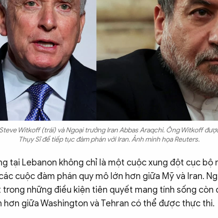
Steve Witkoff (trái) và Ngoại trưởng Iran Abbas Araqchi. Ông Witkoff đượ
Thụy Sĩ để tiếp tục đàm phán với Iran. Ảnh minh họa Reuters.
ng tại Lebanon không chỉ là một cuộc xung đột cục bộ 
 các cuộc đàm phán quy mô lớn hơn giữa Mỹ và Iran. Ng
 trong những điều kiện tiên quyết mang tính sống còn 
n hơn giữa Washington và Tehran có thể được thực thi.