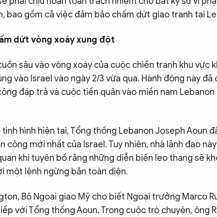
ẽ phải chịu hoàn toàn trách nhiệm cho bất kỳ sự vi p
n, bao gồm cả việc đảm bảo chấm dứt giao tranh tại L
hấm dứt vòng xoáy xung đột
cuốn sâu vào vòng xoáy của cuộc chiến tranh khu vực k
úng vào Israel vào ngày 2/3 vừa qua. Hành động này đã
 công đáp trả và cuộc tiến quân vào miền nam Lebanon 
 tình hình hiện tại, Tổng thống Lebanon Joseph Aoun đ
 công mới nhất của Israel. Tuy nhiên, nhà lãnh đạo này
quan khi tuyên bố rằng những diễn biến leo thang sẽ k
ới một lệnh ngừng bắn toàn diện.
gton, Bộ Ngoại giao Mỹ cho biết Ngoại trưởng Marco R
iếp với Tổng thống Aoun. Trong cuộc trò chuyện, ông R