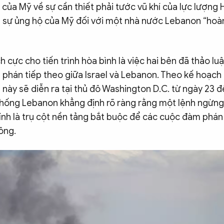
 của Mỹ về sự cần thiết phải tước vũ khí của lực lượng
 sự ủng hộ của Mỹ đối với một nhà nước Lebanon “hoà
h cực cho tiến trình hòa bình là việc hai bên đã thảo luậ
phán tiếp theo giữa Israel và Lebanon. Theo kế hoạch 
ày sẽ diễn ra tại thủ đô Washington D.C. từ ngày 23 đ
thống Lebanon khẳng định rõ ràng rằng một lệnh ngừng
ính là trụ cột nền tảng bắt buộc để các cuộc đàm phán
ông.