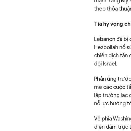
mạnh rằng Mỹ s
theo thỏa thuậ
Tia hy vọng c
Lebanon đã bị 
Hezbollah nổ s
chiến dịch tấn
đội Israel.
Phản ứng trước
mẽ các cuộc tấn
lập trường lạc 
nỗ lực hướng t
Về phía Washin
điện đàm trực t