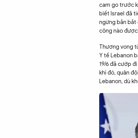
Chuyên trang
An ninh thế giới
Văn nghệ Công an
cam go trước kh
Chuyên đề
biết Israel đã 
ngừng bắn bắt 
công nào được 
Thương vong từ
Y tế Lebanon b
19/6 đã cướp đi
khi đó, quân độ
Lebanon, dù kh