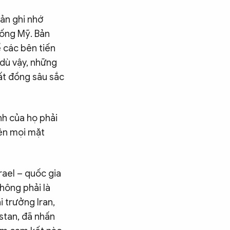
bản ghi nhớ
hống Mỹ. Bản
 các bên tiến
 dù vậy, những
ất đồng sâu sắc
nh của họ phải
rên mọi mặt
rael – quốc gia
hông phải là
 trưởng Iran,
stan, đã nhấn