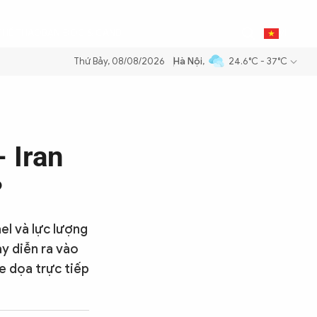
0
THỂ THAO
BẠN ĐỌC & CAND
VI
Thứ Bảy, 08/08/2026
Hà Nội
,
24.6°C - 37°C
xăng dầu để đảm bảo an ninh năng lượng quốc gia
Thực hiện Nghị quy
 Iran
?
el và lực lượng
y diễn ra vào
e dọa trực tiếp