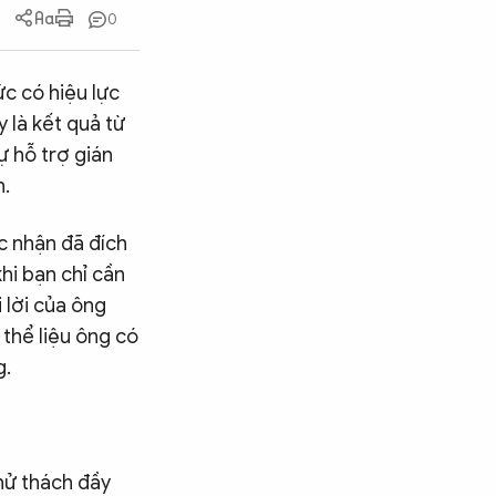
0
c có hiệu lực
 là kết quả từ
 hỗ trợ gián
n.
c nhận đã đích
khi bạn chỉ cần
i lời của ông
 thể liệu ông có
g.
thử thách đầy