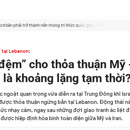
ÌNH
CÔNG AN TRONG LÒNG DÂN
XÃ HỘI
PHÁP LUẬT
QUỐC TẾ
VĂN HÓA - 
 bản phải trở thành nền móng tri thức quốc gia
Triệt để tiết kiệm 
 tại Lebanon:
đệm” cho thỏa thuận Mỹ -
ỉ là khoảng lặng tạm thời
 ngoặt quan trọng vừa diễn ra tại Trung Đông khi Isra
được thỏa thuận ngừng bắn tại Lebanon. Động thái nà
sức nhạy cảm, ngay sau những đợt giao tranh ác liệt đ
 được hiệp định hòa bình toàn diện giữa Mỹ và Iran.