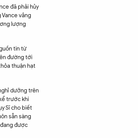
nce đã phải hủy
g Vance vắng
ương lượng
guồn tin từ
rên đường tới
thỏa thuận hạt
nghỉ dưỡng trên
kể trước khi
y Sĩ cho biết
uôn sẵn sàng
n đang được
Tìm kiếm