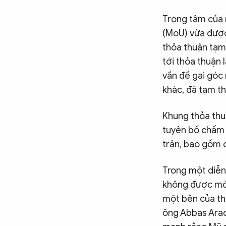
Trọng tâm của 
(MoU) vừa được
thỏa thuận tạm 
tới thỏa thuận 
vấn đề gai góc
khác, đã tạm th
Khung thỏa thuậ
tuyên bố chấm 
trận, bao gồm 
Trong một diễn
không được mời
một bên của thỏ
ông Abbas Araq