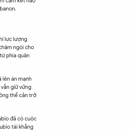
hạm cam kết nào
ebanon.
hi lực lượng
 châm ngòi cho
từ phía quân
ã lên án mạnh
 vẫn giữ vững
hông thể cản trở
ubio đã có cuộc
ubio tái khẳng