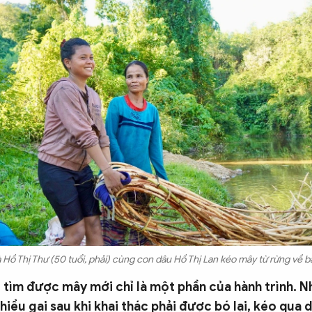
 Hồ Thị Thư (50 tuổi, phải) cùng con dâu Hồ Thị Lan kéo mây từ rừng về b
, tìm được mây mới chỉ là một phần của hành trình. 
hiều gai sau khi khai thác phải được bó lại, kéo qua 