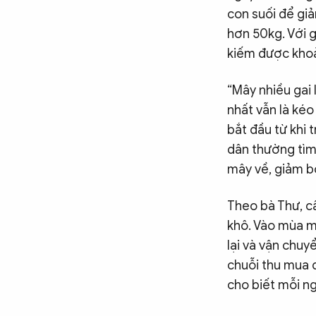
con suối để gi
hơn 50kg. Với 
kiếm được khoả
“Mây nhiều gai 
nhất vẫn là kéo
bắt đầu từ khi 
dân thường tìm
mây về, giảm bớ
Theo bà Thư, c
khô. Vào mùa mư
lại và vận chu
chuỗi thu mua 
cho biết mỗi n