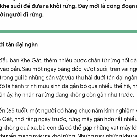
khe suối để đưa ra khỏi rừng. Đây mới là công đoạn
ới người đi rừng.
ới tán đại ngàn
đầu bản Khe Gát, thêm nhiều bước chân từ rừng nối dài
ào bản. Sau một ngày băng dốc, vượt suối, trên vai ng
rong gùi là những sản vật vừa thu hái dưới tán đại ngà
 đó là hành trình mưu sinh đã gắn bó qua nhiều thế hệ, 
n ấy, họ nhận ra rừng đang không còn gần như trước.
n (65 tuổi), một người có hàng chục năm kinh nghiệm 
 Gát, nhớ rằng ngày trước, rừng mây gần hơn rất nhiều.
không quá xa, bà con đã có thể gặp những vạt mây lớn,
chuyến mang mây ra khỏi rừng. Nhưng nay, những khu v