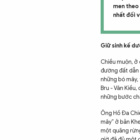
men theo 
nhất đối v
Giữ sinh kế dư
Chiều muộn, ở 
đường đất dẫn v
những bó mây, t
Bru - Vân Kiều,
những bước châ
Ông Hồ Đa Chiế
mây” ở bản Khe
một quãng rừng 
giờ đã đủ một 