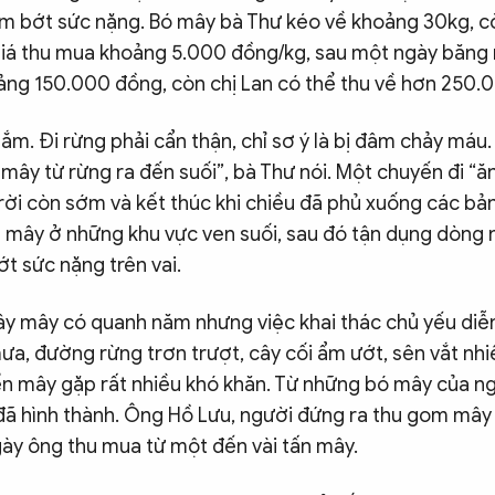
ảm bớt sức nặng. Bó mây bà Thư kéo về khoảng 30kg, cò
giá thu mua khoảng 5.000 đồng/kg, sau một ngày băng 
ng 150.000 đồng, còn chị Lan có thể thu về hơn 250.
lắm. Đi rừng phải cẩn thận, chỉ sơ ý là bị đâm chảy máu
 mây từ rừng ra đến suối”, bà Thư nói. Một chuyến đi “
trời còn sớm và kết thúc khi chiều đã phủ xuống các bả
 mây ở những khu vực ven suối, sau đó tận dụng dòng
t sức nặng trên vai.
ây mây có quanh năm nhưng việc khai thác chủ yếu diễ
a, đường rừng trơn trượt, cây cối ẩm ướt, sên vắt nhiề
yển mây gặp rất nhiều khó khăn. Từ những bó mây của n
đã hình thành. Ông Hồ Lưu, người đứng ra thu gom mây
gày ông thu mua từ một đến vài tấn mây.