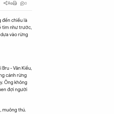
0
 đến chiều là
 tìm như trước,
 dựa vào rừng
 Bru - Vân Kiều,
ững cánh rừng
ây. Ông không
uen đợi người
i, muông thú.