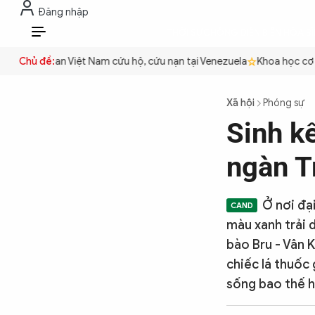
Đăng nhập
THỜI SỰ
CHỐNG DIỄN BIẾN HÒA B
VI
ền
Công an Việt Nam cứu hộ, cứu nạn tại Venezuela
Chủ đề:
Khoa học cơ bả
THỜI SỰ
Xã hội
Phóng sự
Sinh k
CHỐNG DIỄN BIẾN HÒA BÌNH
ngàn T
CÔNG AN TRONG LÒNG DÂN
Ở nơi đạ
màu xanh trải d
XÃ HỘI
bào Bru - Vân 
chiếc lá thuốc
sống bao thế h
PHÁP LUẬT