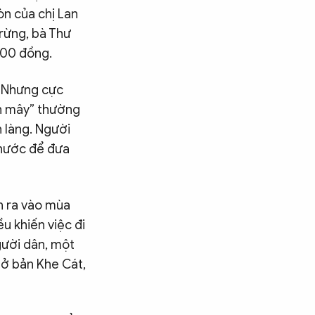
n của chị Lan
rừng, bà Thư
000 đồng.
. Nhưng cực
ăn mây” thường
n làng. Người
 nước để đưa
n ra vào mùa
u khiến việc đi
gười dân, một
 ở bản Khe Cát,
Tìm kiếm