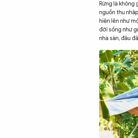
Rừng là không g
Chuyên trang
An ninh thế giới
Văn nghệ Công an
Chuyên đề
nguồn thu nhập
hiện lên như m
đời sống như gù
nhà sàn, đâu đ