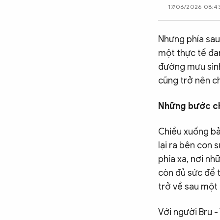
17/06/2026 08:4
CÔNG NGHỆ
Nhưng phía sau
QUỐC TẾ
một thực tế đa
đường mưu sinh
cũng trở nên c
VĂN HÓA - THỂ THAO
Những bước ch
BẠN ĐỌC & CAND
Chiều xuống bản
lại ra bên con
ĐA PHƯƠNG TIỆN
phía xa, nơi n
eMagazine
Podcast
còn đủ sức để 
trở về sau một
Video
Ảnh
Infographic
Với người Bru -