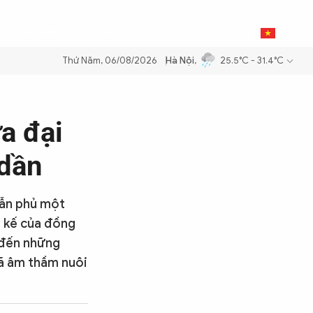
0
THỂ THAO
BẠN ĐỌC & CAND
VI
Thứ Năm, 06/08/2026
Hà Nội
,
25.5°C - 31.4°C
g dầu để đảm bảo an ninh năng lượng quốc gia
Thực hiện Nghị quyết 
a đại
 dần
vẫn phủ một
h kế của đồng
 đến những
đã âm thầm nuôi