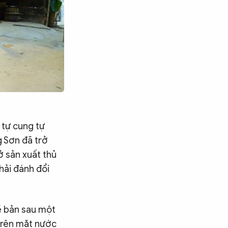
 tự cung tự
g Sơn đã trở
ở sản xuất thủ
hải đánh đổi
về bản sau một
 trên mặt nước