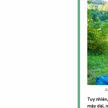
Bà
Tuy nhiên
mây dài, n