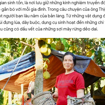
ian sinh tồn, là nơi lưu giữ những kinh nghiệm truyền đờ
 gắn bó với mỗi gia đình. Trong câu chuyện của ông Th
ột người bạn lâu năm của bản làng. Từ những vật dụng 
i đựng lúa, dây buộc, dụng cụ sinh hoạt đến những chi 
âu cũng có dấu vết của những sợi mây rừng dẻo dai.