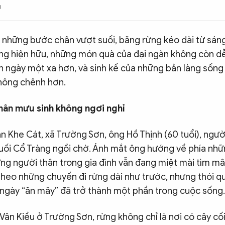
3
 những bước chân vượt suối, băng rừng kéo dài từ sáng
ng hiện hữu, những món quà của đại ngàn không còn dễ
 ngày một xa hơn, và sinh kế của những bản làng sống
hông chênh hơn.
ân mưu sinh không ngơi nghỉ
 Khe Cát, xã Trường Sơn, ông Hồ Thịnh (60 tuổi), người
 suối Cổ Tràng ngồi chờ. Ánh mắt ông hướng về phía nh
hững người thân trong gia đình vẫn đang miệt mài tìm m
theo những chuyến đi rừng dài như trước, nhưng thói q
 ngày “ăn mây” đã trở thành một phần trong cuộc sống.
 Vân Kiều ở Trường Sơn, rừng không chỉ là nơi có cây cố