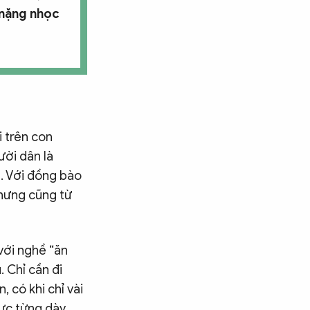
 nặng nhọc
 trên con
ười dân là
n. Với đồng bào
nhưng cũng từ
với nghề “ăn
 Chỉ cần đi
 có khi chỉ vài
ực từng dày