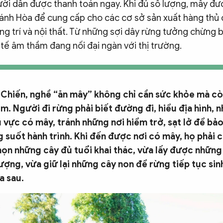
gười dân được thanh toán ngay. Khi đủ số lượng, mây đ
ánh Hòa để cung cấp cho các cơ sở sản xuất hàng thủ
ng trí và nội thất. Từ những sợi dây rừng tưởng chừng b
tế âm thầm đang nối đại ngàn với thị trường.
Chiến, nghề “ăn mây” không chỉ cần sức khỏe mà cò
m. Người đi rừng phải biết đường đi, hiểu địa hình, n
 vực có mây, tránh những nơi hiểm trở, sạt lở để bả
 suốt hành trình. Khi đến được nơi có mây, họ phải c
ọn những cây đủ tuổi khai thác, vừa lấy được những
ượng, vừa giữ lại những cây non để rừng tiếp tục sin
a sau.