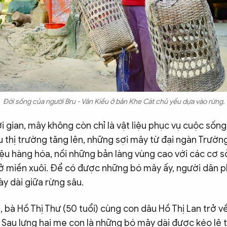
Đời sống của người Bru - Vân Kiều ở bản Khe Cát chủ yếu dựa vào rừng.
 gian, mây không còn chỉ là vật liệu phục vụ cuộc sống
u thị trường tăng lên, những sợi mây từ đại ngàn Trườn
ệu hàng hóa, nối những bản làng vùng cao với các cơ s
 miền xuôi. Để có được những bó mây ấy, người dân p
y dài giữa rừng sâu.
, bà Hồ Thị Thư (50 tuổi) cùng con dâu Hồ Thị Lan trở 
. Sau lưng hai mẹ con là những bó mây dài được kéo lê