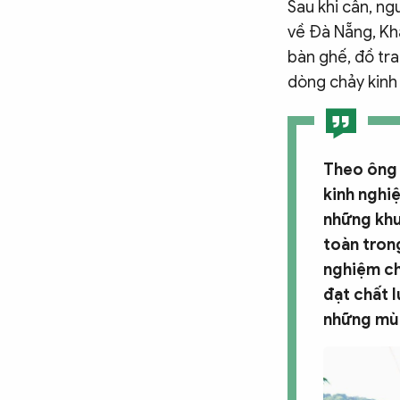
Sau khi cân, n
về Đà Nẵng, Kh
bàn ghế, đồ tra
dòng chảy kinh 
Theo ông 
kinh nghiệ
những khu
toàn trong
nghiệm ch
đạt chất l
những mù