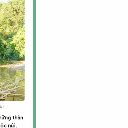
ản.
Những thân
dốc núi,