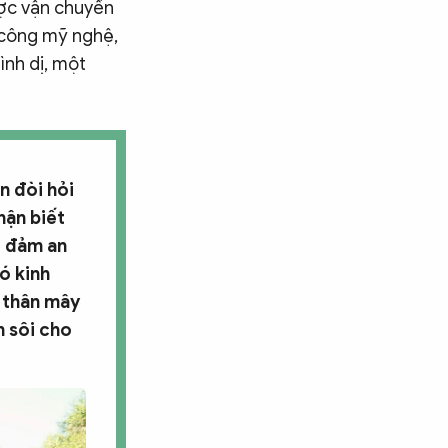
ược vận chuyển
 công mỹ nghệ,
ình dị, một
n đòi hỏi
hận biết
o đảm an
ó kinh
 thân mây
h sôi cho