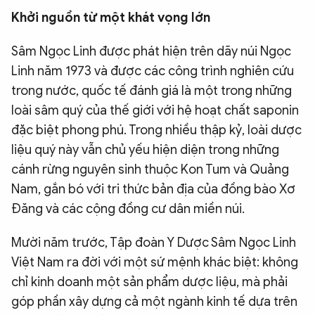
Khởi nguồn từ một khát vọng lớn
QUỐC TẾ
Sâm Ngọc Linh được phát hiện trên dãy núi Ngọc
VĂN HÓA - THỂ THAO
Linh năm 1973 và được các công trình nghiên cứu
trong nước, quốc tế đánh giá là một trong những
BẠN ĐỌC & CAND
loài sâm quý của thế giới với hệ hoạt chất saponin
đặc biệt phong phú. Trong nhiều thập kỷ, loài dược
liệu quý này vẫn chủ yếu hiện diện trong những
ĐA PHƯƠNG TIỆN
cánh rừng nguyên sinh thuộc Kon Tum và Quảng
eMagazine
Podcast
Nam, gắn bó với tri thức bản địa của đồng bào Xơ
Video
Ảnh
Đăng và các cộng đồng cư dân miền núi.
Infographic
Mười năm trước, Tập đoàn Y Dược Sâm Ngọc Linh
Chuyên trang
An ninh thế giới
Văn nghệ Công an
Việt Nam ra đời với một sứ mệnh khác biệt: không
Chuyên đề
chỉ kinh doanh một sản phẩm dược liệu, mà phải
góp phần xây dựng cả một ngành kinh tế dựa trên