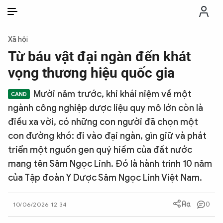
VI
VI
EN
Xã hội
THỜI SỰ
Từ báu vật đại ngàn đến khát
vọng thương hiệu quốc gia
CHỐNG DIỄN BIẾN HÒA BÌNH
Mười năm trước, khi khái niệm về một
ngành công nghiệp dược liệu quy mô lớn còn là
CÔNG AN TRONG LÒNG DÂN
điều xa vời, có những con người đã chọn một
con đường khó: đi vào đại ngàn, gìn giữ và phát
XÃ HỘI
triển một nguồn gen quý hiếm của đất nước
mang tên Sâm Ngọc Linh. Đó là hành trình 10 năm
PHÁP LUẬT
của Tập đoàn Y Dược Sâm Ngọc Linh Việt Nam.
CÔNG NGHỆ
0
10/06/2026 12:34