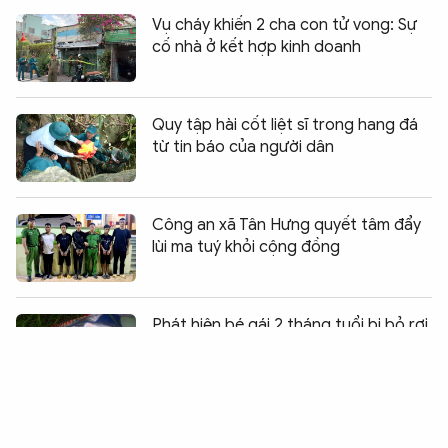
Vụ cháy khiến 2 cha con tử vong: Sự
cố nhà ở kết hợp kinh doanh
Quy tập hài cốt liệt sĩ trong hang đá
từ tin báo của người dân
Công an xã Tân Hưng quyết tâm đẩy
lùi ma tuý khỏi cộng đồng
Chia sẻ:
0
Phát hiện bé gái 2 tháng tuổi bị bỏ rơi
bên vệ đường
Hà Nội kiểm tra bút tiêm giảm cân bán
trên các nền tảng mạng xã hội