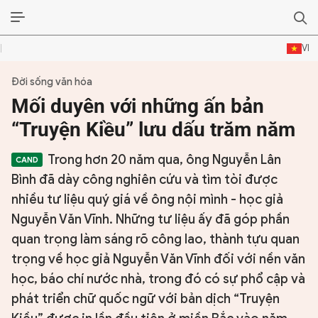
VI
Đời sống văn hóa
ĐỜI SỐNG VĂN HÓA
Mối duyên với những ấn bản
TƯ LIỆU VĂN HÓA
“Truyện Kiều” lưu dấu trăm năm
LÝ LUẬN
Trong hơn 20 năm qua, ông Nguyễn Lân
Bình đã dày công nghiên cứu và tìm tòi được
THƠ
nhiều tư liệu quý giá về ông nội mình - học giả
Nguyễn Văn Vĩnh. Những tư liệu ấy đã góp phần
TRUYỀN THỐNG
quan trọng làm sáng rõ công lao, thành tựu quan
TRUYỆN
trọng về học giả Nguyễn Văn Vĩnh đối với nền văn
học, báo chí nước nhà, trong đó có sự phổ cập và
DIỄN ĐÀN
phát triển chữ quốc ngữ với bản dịch “Truyện
CHUYÊN TRANG