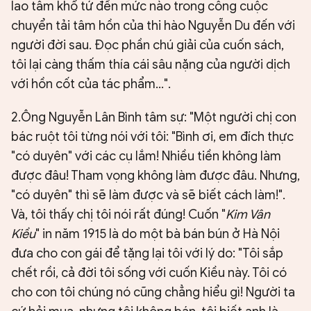
lao tâm khổ tứ đến mức nào trong công cuộc
chuyển tải tâm hồn của thi hào Nguyễn Du đến với
người đời sau. Đọc phần chú giải của cuốn sách,
tôi lại càng thấm thía cái sâu nặng của người dịch
với hồn cốt của tác phẩm...".
2.Ông Nguyễn Lân Bình tâm sự: "Một người chị con
bác ruột tôi từng nói với tôi: "Bình ơi, em đích thực
"có duyên" với các cụ lắm! Nhiều tiền không làm
được đâu! Tham vọng không làm được đâu. Nhưng,
"có duyên" thì sẽ làm được và sẽ biết cách làm!".
Và, tôi thấy chị tôi nói rất đúng! Cuốn "
Kim Vân
Kiều
" in năm 1915 là do một bà bán bún ở Hà Nội
đưa cho con gái để tặng lại tôi với lý do: "Tôi sắp
chết rồi, cả đời tôi sống với cuốn Kiều này. Tôi có
cho con tôi chúng nó cũng chẳng hiểu gì! Người ta