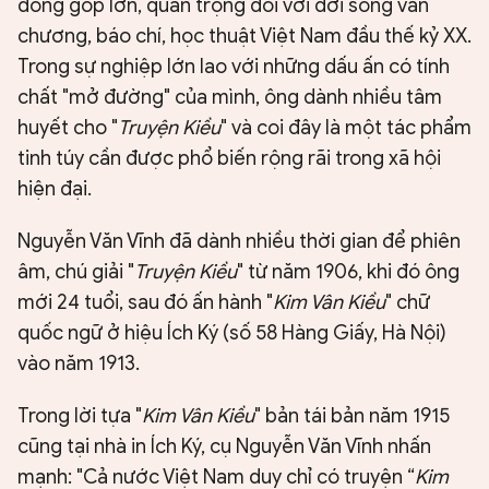
đóng góp lớn, quan trọng đối với đời sống văn
chương, báo chí, học thuật Việt Nam đầu thế kỷ XX.
Trong sự nghiệp lớn lao với những dấu ấn có tính
chất "mở đường" của mình, ông dành nhiều tâm
huyết cho "
Truyện Kiều
" và coi đây là một tác phẩm
tinh túy cần được phổ biến rộng rãi trong xã hội
hiện đại.
Nguyễn Văn Vĩnh đã dành nhiều thời gian để phiên
âm, chú giải "
Truyện Kiều
" từ năm 1906, khi đó ông
mới 24 tuổi, sau đó ấn hành "
Kim Vân Kiều
" chữ
quốc ngữ ở hiệu Ích Ký (số 58 Hàng Giấy, Hà Nội)
vào năm 1913.
Trong lời tựa "
Kim Vân Kiều
" bản tái bản năm 1915
cũng tại nhà in Ích Ký, cụ Nguyễn Văn Vĩnh nhấn
mạnh: "Cả nước Việt Nam duy chỉ có truyện “
Kim