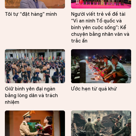
Tôi tự “đặt hàng” mình
Người viết trẻ về đề tài
“Vì an ninh Tổ quốc và
bình yên cuộc sống”: Kể
chuyện bằng nhân văn và
trắc ẩn
Giữ bình yên đại ngàn
Ước hẹn từ quá khứ
bằng lòng dân và trách
nhiệm