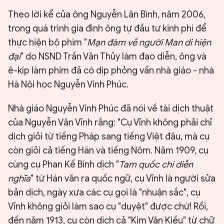
Theo lời kể của ông Nguyễn Lân Bình, năm 2006,
trong quá trình gia đình ông tự đầu tư kinh phí để
thực hiện bộ phim "
Mạn đàm về người Man di hiện
đại
" do NSND Trần Văn Thủy làm đạo diễn, ông và
ê-kíp làm phim đã có dịp phỏng vấn nhà giáo - nhà
Hà Nội học Nguyễn Vinh Phúc.
Nhà giáo Nguyễn Vinh Phúc đã nói về tài dịch thuật
của Nguyễn Văn Vĩnh rằng: "Cụ Vĩnh không phải chỉ
dịch giỏi từ tiếng Pháp sang tiếng Việt đâu, mà cụ
còn giỏi cả tiếng Hán và tiếng Nôm. Năm 1909, cụ
cùng cụ Phan Kế Bính dịch "
Tam quốc chí diễn
nghĩa
" từ Hán văn ra quốc ngữ, cụ Vĩnh là người sửa
bản dịch, ngày xưa các cụ gọi là "nhuận sắc", cụ
Vĩnh không giỏi làm sao cụ "duyệt" được chứ! Rồi,
đến năm 1913, cụ còn dịch cả "Kim Vân Kiều" từ chữ