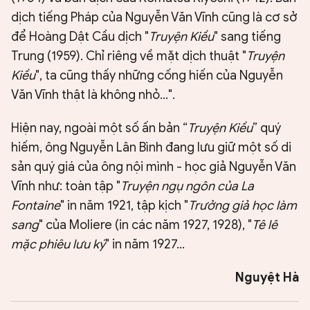
dịch tiếng Pháp của Nguyễn Văn Vĩnh cũng là cơ sở
để Hoàng Dật Cầu dịch "
Truyện Kiều
" sang tiếng
Trung (1959). Chỉ riêng về mặt dịch thuật "
Truyện
Kiều
", ta cũng thấy những cống hiến của Nguyễn
Văn Vĩnh thật là không nhỏ...".
Hiện nay, ngoài một số ấn bản “
Truyện Kiều
” quý
hiếm, ông Nguyễn Lân Bình đang lưu giữ một số di
sản quý giá của ông nội mình - học giả Nguyễn Văn
Vĩnh như: toàn tập "
Truyện ngụ ngôn của La
Fontaine
" in năm 1921, tập kịch "
Trưởng giả học làm
sang
" của Moliere (in các năm 1927, 1928), "
Tê lê
mặc phiêu lưu ký
" in năm 1927...
Nguyệt Hà