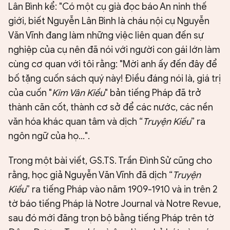
Lân Bình kể: "Có một cụ già đọc báo An ninh thế
giới, biết Nguyễn Lân Bình là cháu nội cụ Nguyễn
Văn Vĩnh đang làm những việc liên quan đến sự
nghiệp của cụ nên đã nói với người con gái lớn làm
cùng cơ quan với tôi rằng: "Mời anh ấy đến đây để
bố tặng cuốn sách quý này! Điều đáng nói là, giá trị
của cuốn "
Kim Vân Kiều
" bản tiếng Pháp đã trở
thành căn cốt, thành cơ sở để các nước, các nền
văn hóa khác quan tâm và dịch “
Truyện Kiều
” ra
ngôn ngữ của họ...".
Trong một bài viết, GS.TS. Trần Đình Sử cũng cho
rằng, học giả Nguyễn Văn Vĩnh đã dịch “
Truyện
Kiều
” ra tiếng Pháp vào năm 1909-1910 và in trên 2
tờ báo tiếng Pháp là Notre Journal và Notre Revue,
sau đó mới đăng trọn bộ bằng tiếng Pháp trên tờ