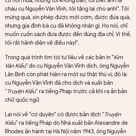
cứ hỏi mua, nhưng tôi không bán, tôi biết anh là
cháu cụ Nguyễn Văn Vĩnh, tôi tặng lại cho anh!". Tôi
mừng quá, xin phép được mời cơm, được đưa quà,
nhưng gia đình bà cụ đã không nhận gì. Họ nói, chỉ
muốn cuốn sách đưa được đến đúng địa chỉ. Vì thế,
tôi rất hãnh diện về điều này!".
Trong quá trình tìm tòi tư liệu về các bản in "
Kim
Vân Kiều
" do cụ Nguyễn Văn Vĩnh dịch, ông Nguyễn
Lân Bình còn phát hiện ra một sự thật thú vị, đó là:
cụ Nguyễn Văn Vĩnh đã cho dịch và xuất bản
“
Truyện Kiều
” ra tiếng Pháp trước cả khi ra ấn bản
chữ quốc ngữ.
Lại nói về "cơ duyên" có được bản dịch “
Truyện
Kiều
” ra tiếng Pháp do Nhà xuất bản Alexandre de
Rhodes ấn hành tại Hà Nội năm 1943, ông Nguyễn