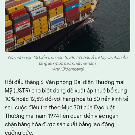
Giá cước vận tải biển trên các tuyến từ châu Á tới Mỹ và châu Âu
tăng lên mức cao nhất hai năm.
(Ảnh: Bloomberg)
Hồi đầu tháng 6, Văn phòng Đại diện Thương mại
Mỹ (USTR) cho biết đang đề xuất áp thuế bổ sung
10% hoặc 12,5% đối với hàng hóa từ 60 nền kinh tế,
sau cuộc điều tra theo Mục 301 của Đạo luật
Thương mại năm 1974 liên quan đến việc ngăn
chặn hàng hóa được sản xuất bằng lao động
cưỡng bức.