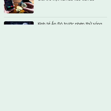
Chia sẻ:
0
Kinh tế Ấn Độ trước phép thử sống
còn của ngành IT
Muốn hay phải đúng!
Vấn nạn buôn người mùa World Cup
Hoạt hình Việt - khoảng lặng trong
hành trình khẳng định bản sắc