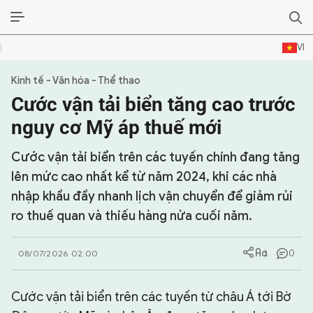
VI
Kinh tế - Văn hóa - Thể thao
SỰ KIỆN & BÌNH LUẬN
Cước vận tải biển tăng cao trước
HẬU TRƯỜNG
nguy cơ Mỹ áp thuế mới
KINH TẾ - VĂN HÓA - THỂ THAO
Cước vận tải biển trên các tuyến chính đang tăng
lên mức cao nhất kể từ năm 2024, khi các nhà
HỒ SƠ MẬT
nhập khẩu đẩy nhanh lịch vận chuyển để giảm rủi
ro thuế quan và thiếu hàng nửa cuối năm.
PHÓNG SỰ
HỒ SƠ INTERPOL
0
08/07/2026 02:00
VỤ ÁN NỔI TIẾNG
Cước vận tải biển trên các tuyến từ châu Á tới Bờ
TƯ LIỆU