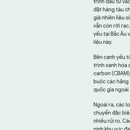
trình đầu tư và
đặt hàng tàu c
giá nhiên liệu 
vẫn còn rời rạc
yếu tại Bắc Âu 
liệu này.
Bên cạnh yếu tố
trình xanh hóa 
carbon (CBAM) v
buộc các hãng t
quốc gia ngoài
Ngoài ra, các l
chuyển đặc biệt
nhiều rủi ro. 
ninh khu vực đa