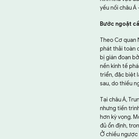
yếu nối châu Á 
Bước ngoặt cầ
Theo Cơ quan N
phát thải toàn 
bị gián đoạn bở
nền kinh tế phá
triển, đặc biệt
sau, do thiếu n
Tại châu Á, Tru
nhưng tiến trìn
hơn kỳ vọng. M
đủ ổn định, tron
Ở chiều ngược l