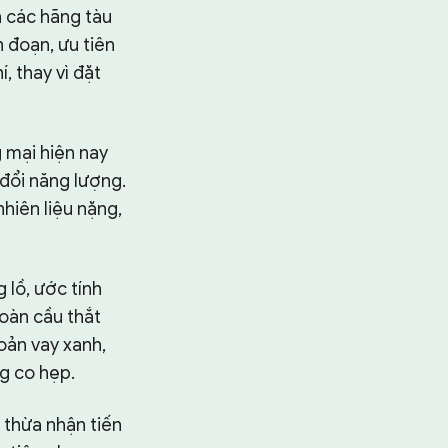
n các hãng tàu
n đoạn, ưu tiên
, thay vì đặt
g mại hiện nay
 đổi năng lượng.
hiên liệu nặng,
 lồ, ước tính
toàn cầu thắt
oản vay xanh,
g co hẹp.
 thừa nhận tiến