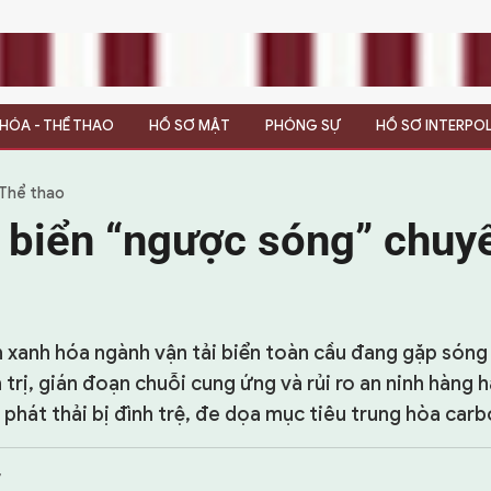
N HÓA - THỂ THAO
HỒ SƠ MẬT
PHÓNG SỰ
HỒ SƠ INTERPO
 Thể thao
i biển “ngược sóng” chuy
h xanh hóa ngành vận tải biển toàn cầu đang gặp sóng 
 trị, gián đoạn chuỗi cung ứng và rủi ro an ninh hàng h
 phát thải bị đình trệ, đe dọa mục tiêu trung hòa carb
7