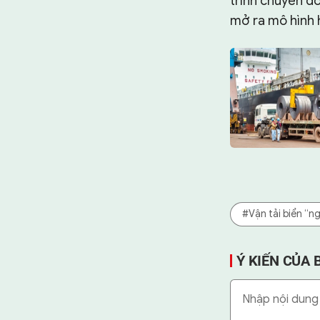
trình chuyển đổ
mở ra mô hình 
#Vận tải biển “n
Ý KIẾN CỦA 