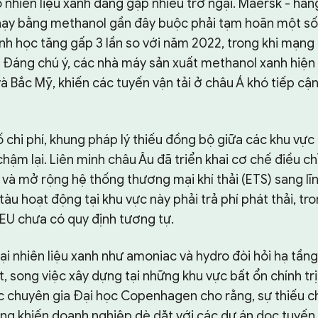
o nhiên liệu xanh đang gặp nhiều trở ngại. Maersk - hã
hạy bằng methanol gần đây buộc phải tạm hoãn một s
sinh học tăng gấp 3 lần so với năm 2022, trong khi mạng
. Đáng chú ý, các nhà máy sản xuất methanol xanh hiện
và Bắc Mỹ, khiến các tuyến vận tải ở châu Á khó tiếp cậ
 chi phí, khung pháp lý thiếu đồng bộ giữa các khu vực
chậm lại. Liên minh châu Âu đã triển khai cơ chế điều ch
à mở rộng hệ thống thương mại khí thải (ETS) sang lĩn
àu hoạt động tại khu vực này phải trả phí phát thải, tro
 EU chưa có quy định tương tự.
oại nhiên liệu xanh như amoniac và hydro đòi hỏi hạ tầng 
, song việc xây dựng tại những khu vực bất ổn chính trị 
Các chuyên gia Đại học Copenhagen cho rằng, sự thiếu c
ng khiến doanh nghiệp dè dặt với các dự án dọc tuyến 