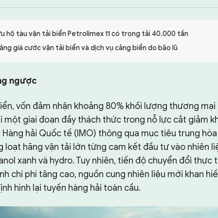
 hộ tàu vận tải biển Petrolimex 11 có trọng tải 40.000 tấn
ng giá cước vận tải biển và dịch vụ cảng biển do bão lũ
ng ngược
biển, vốn đảm nhận khoảng 80% khối lượng thương mại 
i một giai đoạn đầy thách thức trong nỗ lực cắt giảm khí
c Hàng hải Quốc tế (IMO) thông qua mục tiêu trung hò
loạt hãng vận tải lớn từng cam kết đầu tư vào nhiên li
nol xanh và hydro. Tuy nhiên, tiến độ chuyển đổi thực
cảnh chi phí tăng cao, nguồn cung nhiên liệu mới khan hiế
ịnh hình lại tuyến hàng hải toàn cầu.