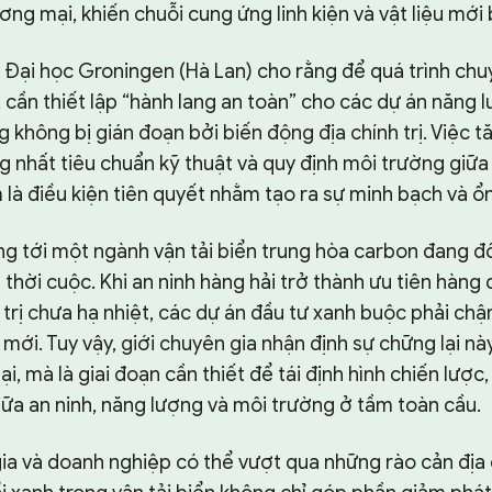
ng mại, khiến chuỗi cung ứng linh kiện và vật liệu mới 
 Đại học Groningen (Hà Lan) cho rằng để quá trình chu
, cần thiết lập “hành lang an toàn” cho các dự án năng 
g không bị gián đoạn bởi biến động địa chính trị. Việc 
ng nhất tiêu chuẩn kỹ thuật và quy định môi trường giữa
à điều kiện tiên quyết nhằm tạo ra sự minh bạch và ổn
ng tới một ngành vận tải biển trung hòa carbon đang đố
thời cuộc. Khi an ninh hàng hải trở thành ưu tiên hàng
 trị chưa hạ nhiệt, các dự án đầu tư xanh buộc phải chậm
 mới. Tuy vậy, giới chuyên gia nhận định sự chững lại n
ại, mà là giai đoạn cần thiết để tái định hình chiến lược
iữa an ninh, năng lượng và môi trường ở tầm toàn cầu.
a và doanh nghiệp có thể vượt qua những rào cản địa ch