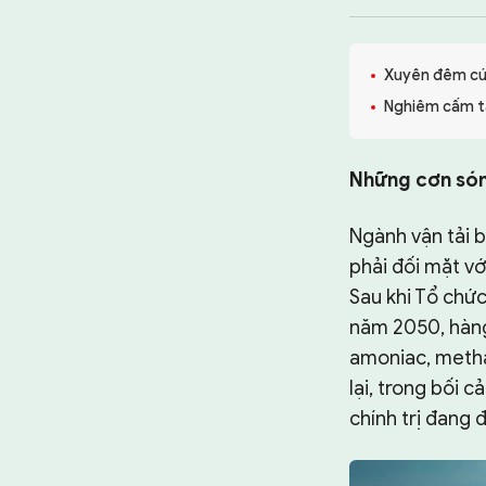
TƯ LIỆU
CHUYÊN TRANG
Xuyên đêm cứu
Nghiêm cấm tă
Những cơn só
Ngành vận tải 
phải đối mặt vớ
Sau khi Tổ chứ
năm 2050, hàng 
amoniac, metha
lại, trong bối 
chính trị đang đ