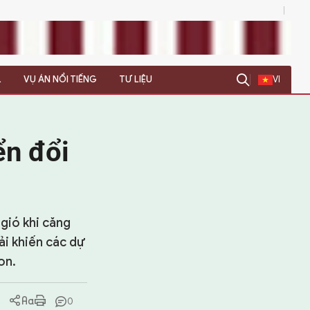
0
L
VỤ ÁN NỔI TIẾNG
TƯ LIỆU
VI
ển đổi
gió khi căng
ải khiến các dự
on.
0