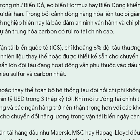
trọng như Biển Đỏ, eo biển Hormuz hay Biển Đông khiế
ư dài hạn. Trong bối cảnh dòng hàng hóa liên tục bị giá
 nghiệp hiện nay là bảo đảm an ninh vận hành và chi phí
 án trung hòa carbon có rủi ro tài chính cao.
ận tải biển quốc tế (ICS), chỉ khoảng 6% đội tàu thươn
nhiên liệu thay thế hoặc được thiết kế sẵn cho chuyển
hần lớn đội tàu đang hoạt động vẫn phụ thuộc vào dầu n
hiều sulfur và carbon nhất.
oặc thay thế toàn bộ hệ thống tàu đòi hỏi chi phí khổng
hìn tỷ USD trong 3 thập kỷ tới. Khi môi trường tài chính 
tăng và các ngân hàng trở nên thận trọng hơn với các kh
cho chuyển đổi năng lượng trong vận tải biển ngày càn
ận tải hàng đầu như Maersk, MSC hay Hapag-Lloyd đều