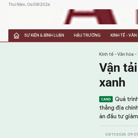
Thứ Năm, 06/08/2026
SỰ KIỆN & BÌNH LUẬN
HẬU TRƯỜNG
KINH TẾ - VĂ
SỰ KIỆN & BÌNH LUẬN
HẬU TRƯỜNG
Kinh tế - Văn hóa -
Vận tả
KINH TẾ - VĂN HÓA - THỂ THAO
xanh
HỒ SƠ MẬT
PHÓNG SỰ
Quá trìn
thẳng địa chính
HỒ SƠ INTERPOL
án đầu tư giảm
VỤ ÁN NỔI TIẾNG
03/11/2025 09:0