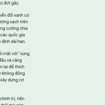
bị đứt gãy.
yển đổi xanh có
lượng sạch trên
tăng cường chia
 các quốc gia
 định dài hạn.
i mặt với “vùng
 đầu và căng
 lại để thích
ày không đồng
, xây dựng cơ
ính trị, tiến