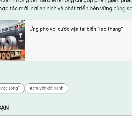
i xanh trong vận tải biển không chỉ góp phần giảm phá
hợp tác mới, nơi an ninh và phát triển bền vững cùng 
Ứng phó với cước vận tải biển “leo thang”
gược sóng”
#chuyển đổi xanh
BẠN