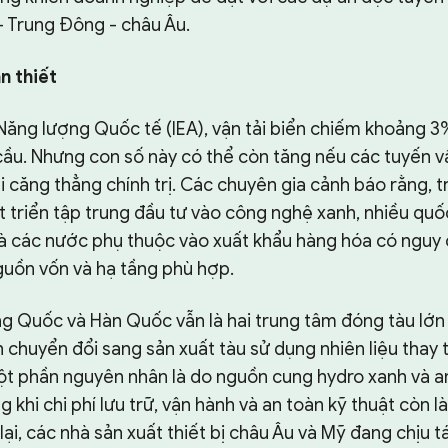
- Trung Đông - châu Âu.
n thiết
ăng lượng Quốc tế (IEA), vận tải biển chiếm khoảng 3
cầu. Nhưng con số này có thể còn tăng nếu các tuyến vậ
i căng thẳng chính trị. Các chuyên gia cảnh báo rằng, t
t triển tập trung đầu tư vào công nghệ xanh, nhiều quố
 là các nước phụ thuộc vào xuất khẩu hàng hóa có nguy c
guồn vốn và hạ tầng phù hợp.
ng Quốc và Hàn Quốc vẫn là hai trung tâm đóng tàu lớn 
h chuyển đổi sang sản xuất tàu sử dụng nhiên liệu tha
ột phần nguyên nhân là do nguồn cung hydro xanh và 
g khi chi phí lưu trữ, vận hành và an toàn kỹ thuật còn l
ại, các nhà sản xuất thiết bị châu Âu và Mỹ đang chịu t