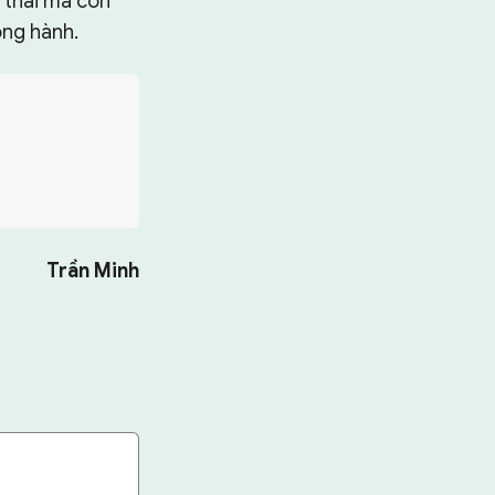
t thải mà còn
song hành.
Trần Minh