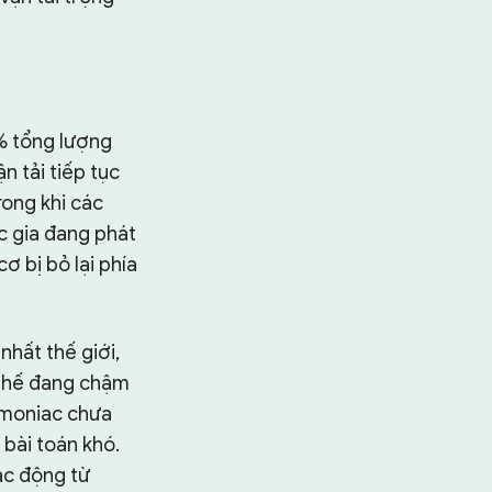
% tổng lượng
n tải tiếp tục
rong khi các
c gia đang phát
ơ bị bỏ lại phía
nhất thế giới,
y thế đang chậm
amoniac chưa
à bài toán khó.
ác động từ