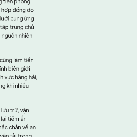
ng tiên phong
ố hợp đồng do
 lưới cung ứng
 tập trung chủ
n nguồn nhiên
 cũng làm tiến
ỉnh biên giới
h vực hàng hải,
ng khi nhiều
lưu trữ, vận
lại tiềm ẩn
hắc chắn về an
Tìm kiếm
vận tải trọng