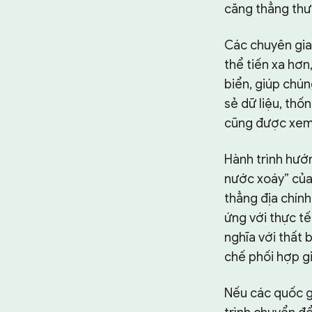
căng thẳng thươ
Các chuyên gia
thể tiến xa hơn
biển, giúp chún
sẻ dữ liệu, thố
cũng được xem l
Hành trình hướ
nước xoáy” của 
thẳng địa chính
ứng với thực tế
nghĩa với thất b
chế phối hợp g
Nếu các quốc gi