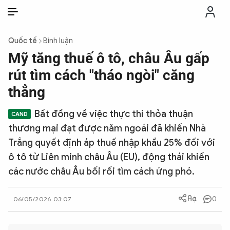
VI
VI
EN
Quốc tế
Bình luận
THỜI SỰ
Mỹ tăng thuế ô tô, châu Âu gấp
rút tìm cách "tháo ngòi" căng
CHỐNG DIỄN BIẾN HÒA BÌNH
thẳng
Bất đồng về việc thực thi thỏa thuận
CÔNG AN TRONG LÒNG DÂN
thương mại đạt được năm ngoái đã khiến Nhà
Trắng quyết định áp thuế nhập khẩu 25% đối với
XÃ HỘI
ô tô từ Liên minh châu Âu (EU), động thái khiến
các nước châu Âu bối rối tìm cách ứng phó.
PHÁP LUẬT
0
06/05/2026 03:07
CÔNG NGHỆ