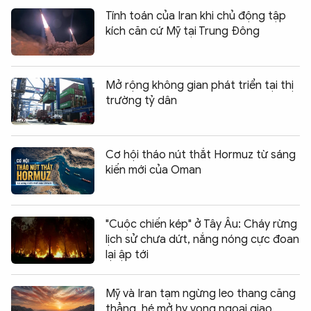
Tính toán của Iran khi chủ động tập
kích căn cứ Mỹ tại Trung Đông
Mở rộng không gian phát triển tại thị
trường tỷ dân
Cơ hội tháo nút thắt Hormuz từ sáng
kiến mới của Oman
"Cuộc chiến kép" ở Tây Âu: Cháy rừng
lịch sử chưa dứt, nắng nóng cực đoan
lại ập tới
Mỹ và Iran tạm ngừng leo thang căng
thẳng, hé mở hy vọng ngoại giao