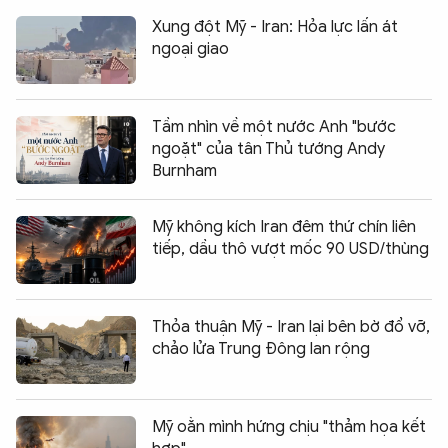
Xung đột Mỹ - Iran: Hỏa lực lấn át
ngoại giao
Tầm nhìn về một nước Anh "bước
ngoặt" của tân Thủ tướng Andy
Burnham
Mỹ không kích Iran đêm thứ chín liên
tiếp, dầu thô vượt mốc 90 USD/thùng
Thỏa thuận Mỹ - Iran lại bên bờ đổ vỡ,
chảo lửa Trung Đông lan rộng
Mỹ oằn mình hứng chịu "thảm họa kết