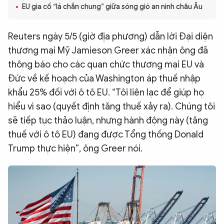
EU gia cố “lá chắn chung” giữa sóng gió an ninh châu Âu
QUỐC TẾ
Reuters ngày 5/5 (giờ địa phương) dẫn lời Đại diện
VĂN HÓA - THỂ THAO
thương mại Mỹ Jamieson Greer xác nhận ông đã
thông báo cho các quan chức thương mại EU và
BẠN ĐỌC & CAND
Đức về kế hoạch của Washington áp thuế nhập
khẩu 25% đối với ô tô EU. “Tôi liên lạc để giúp họ
hiểu vì sao (quyết định tăng thuế xảy ra). Chúng tôi
ĐA PHƯƠNG TIỆN
sẽ tiếp tục thảo luận, nhưng hành động này (tăng
eMagazine
Podcast
thuế với ô tô EU) đang được Tổng thống Donald
Video
Ảnh
Trump thực hiện”, ông Greer nói.
Infographic
Chuyên trang
An ninh thế giới
Văn nghệ Công an
Chuyên đề