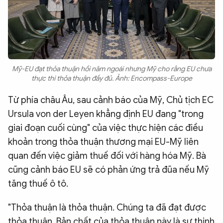
Mỹ-EU đạt thỏa thuận hồi năm ngoái nhưng Mỹ cho rằng EU chưa
thực thi thỏa thuận đầy đủ. Ảnh: Encompass-Europe
Từ phía châu Âu, sau cảnh báo của Mỹ, Chủ tịch EC
Ursula von der Leyen khẳng định EU đang "trong
giai đoạn cuối cùng" của việc thực hiện các điều
khoản trong thỏa thuận thương mại EU-Mỹ liên
quan đến việc giảm thuế đối với hàng hóa Mỹ. Bà
cũng cảnh báo EU sẽ có phản ứng trả đũa nếu Mỹ
tăng thuế ô tô.
"Thỏa thuận là thỏa thuận. Chúng ta đã đạt được
thỏa thuận. Bản chất của thỏa thuận này là sự thịnh