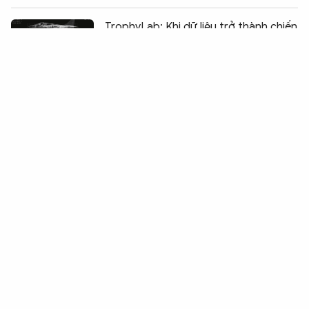
Chia sẻ:
0
TrophyLab: Khi dữ liệu trở thành chiến
lược mới của Ukraine
Đọc vị bảng xếp hạng "kỳ lân toàn
cầu" Hurun 2026
Thương vong leo thang, quốc tế khẩn
trương ứng cứu
Khi sóng nhiệt trở thành "bình thường
mới" của châu Âu
Những rạn nứt đầu tiên trong thỏa