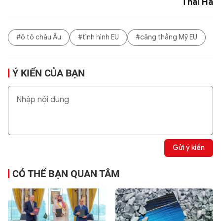
Thái Hà
#ô tô châu Âu
#tình hình EU
#căng thẳng Mỹ EU
Ý KIẾN CỦA BẠN
Gửi ý kiến
CÓ THỂ BẠN QUAN TÂM