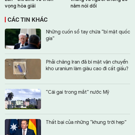
vọng hòa giải
năm nói dối
CÁC TIN KHÁC
Những cuốn sổ tay chứa “bí mật quốc
gia”
Phải chăng Iran đã bí mật vận chuyển
kho uranium làm giàu cao đi cất giấu?
“Cái gai trong mắt” nước Mỹ
Thất bại của những “khung trời hẹp”