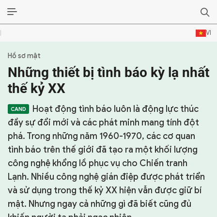
VI
Hồ sơ mật
SỰ KIỆN & BÌNH LUẬN
Những thiết bị tình báo kỳ lạ nhất
HẬU TRƯỜNG
thế kỷ XX
KINH TẾ - VĂN HÓA - THỂ THAO
Hoạt động tình báo luôn là động lực thúc
đẩy sự đổi mới và các phát minh mang tính đột
HỒ SƠ MẬT
phá. Trong những năm 1960-1970, các cơ quan
tình báo trên thế giới đã tạo ra một khối lượng
PHÓNG SỰ
công nghệ khổng lồ phục vụ cho Chiến tranh
HỒ SƠ INTERPOL
Lạnh. Nhiều công nghệ gián điệp được phát triển
và sử dụng trong thế kỷ XX hiện vẫn được giữ bí
VỤ ÁN NỔI TIẾNG
mật. Nhưng ngay cả những gì đã biết cũng đủ
TƯ LIỆU