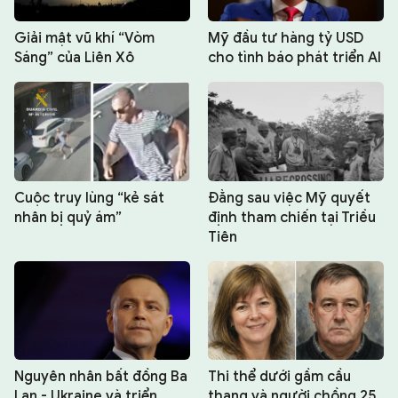
Giải mật vũ khí “Vòm
Mỹ đầu tư hàng tỷ USD
Sáng” của Liên Xô
cho tình báo phát triển AI
Cuộc truy lùng “kẻ sát
Đằng sau việc Mỹ quyết
nhân bị quỷ ám”
định tham chiến tại Triều
Tiên
Nguyên nhân bất đồng Ba
Thi thể dưới gầm cầu
Lan - Ukraine và triển
thang và người chồng 25