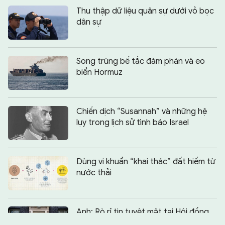
Thu thập dữ liệu quân sự dưới vỏ bọc
dân sự
Song trùng bế tắc đàm phán và eo
biển Hormuz
Chiến dịch “Susannah” và những hệ
lụy trong lịch sử tình báo Israel
Dùng vi khuẩn “khai thác” đất hiếm từ
nước thải
Chia sẻ:
0
Anh: Rò rỉ tin tuyệt mật tại Hội đồng
An ninh Quốc gia