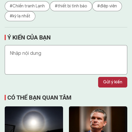
#Chiến tranh Lạnh
#thiết bị tình báo
#điệp viên
#kỳ lạ nhất
Ý KIẾN CỦA BẠN
Gửi ý kiến
CÓ THỂ BẠN QUAN TÂM