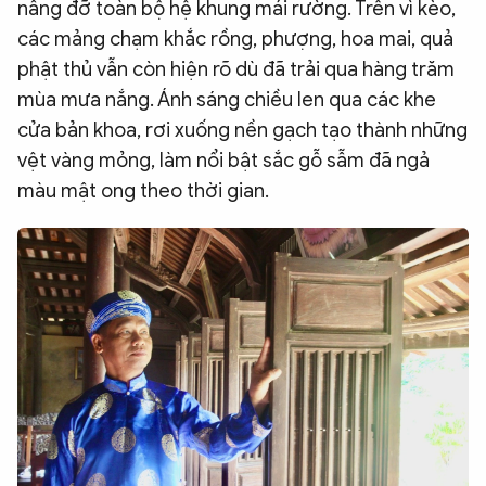
nâng đỡ toàn bộ hệ khung mái rường. Trên vì kèo,
các mảng chạm khắc rồng, phượng, hoa mai, quả
phật thủ vẫn còn hiện rõ dù đã trải qua hàng trăm
mùa mưa nắng. Ánh sáng chiều len qua các khe
cửa bản khoa, rơi xuống nền gạch tạo thành những
vệt vàng mỏng, làm nổi bật sắc gỗ sẫm đã ngả
màu mật ong theo thời gian.