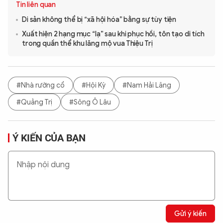
Tin liên quan
Di sản không thể bị “xã hội hóa” bằng sự tùy tiện
Xuất hiện 2 hạng mục “lạ” sau khi phục hồi, tôn tạo di tích
trong quần thể khu lăng mộ vua Thiệu Trị
#Nhà rường cổ
#Hội Kỳ
#Nam Hải Lăng
#Quảng Trị
#Sông Ô Lâu
Ý KIẾN CỦA BẠN
Gửi ý kiến