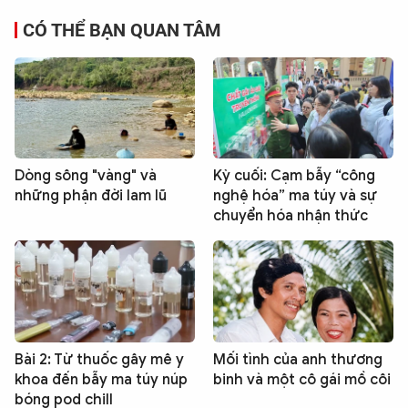
CÓ THỂ BẠN QUAN TÂM
Dòng sông "vàng" và
Kỳ cuối: Cạm bẫy “công
những phận đời lam lũ
nghệ hóa” ma túy và sự
chuyển hóa nhận thức
Bài 2: Từ thuốc gây mê y
Mối tình của anh thương
khoa đến bẫy ma túy núp
binh và một cô gái mồ côi
bóng pod chill