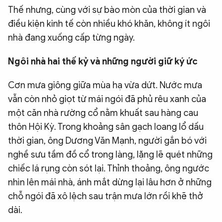
Thế nhưng, cùng với sự bào mòn của thời gian và
QUỐC TẾ
điều kiện kinh tế còn nhiều khó khăn, không ít ngôi
nhà đang xuống cấp từng ngày.
VĂN HÓA - THỂ THAO
Ngôi nhà hai thế kỷ và những người giữ ký ức
BẠN ĐỌC & CAND
Cơn mưa giông giữa mùa hạ vừa dứt. Nước mưa
vẫn còn nhỏ giọt từ mái ngói đã phủ rêu xanh của
ĐA PHƯƠNG TIỆN
một căn nhà rường cổ nằm khuất sau hàng cau
eMagazine
Podcast
thôn Hội Kỳ. Trong khoảng sân gạch loang lổ dấu
thời gian, ông Dương Văn Mạnh, người gắn bó với
Video
Ảnh
nghề sưu tầm đồ cổ trong làng, lặng lẽ quét những
Infographic
chiếc lá rụng còn sót lại. Thỉnh thoảng, ông ngước
Chuyên trang
An ninh thế giới
Văn nghệ Công an
nhìn lên mái nhà, ánh mắt dừng lại lâu hơn ở những
Chuyên đề
chỗ ngói đã xô lệch sau trận mưa lớn rồi khẽ thở
dài.