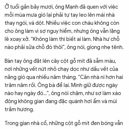
Ở tuổi gần bảy mươi, ông Mạnh đã quen với việc
mỗi mùa mưa gió lại phải tự tay leo lên mái nhà
thay ngói, vá dột. Nhiều việc con cháu không còn
cho ông làm vì sợ nguy hiểm, nhưng ông vẫn lặng
lẽ xoay xở. “Không làm thì biết ai làm. Nhà hư chỗ
nào phải sửa chỗ đó thôi”, ông nói, giọng nhẹ tênh.
Bàn tay ông đặt lên cây cột gỗ mít đã sẫm màu,
nơi những vết nứt nhỏ chạy dọc như dấu vết của
nắng gió qua nhiều năm tháng. “Căn nhà ni hơn hai
trăm năm rồi. Ông bà để lại. Mình giữ được ngày
nào hay ngày đó…”, ông nói chậm, như sợ làm xáo
động không gian đang đặc quánh hơi ẩm và mùi
trầm hương.
Trong gian nhà cổ, những cột gỗ mít đen bóng vẫn