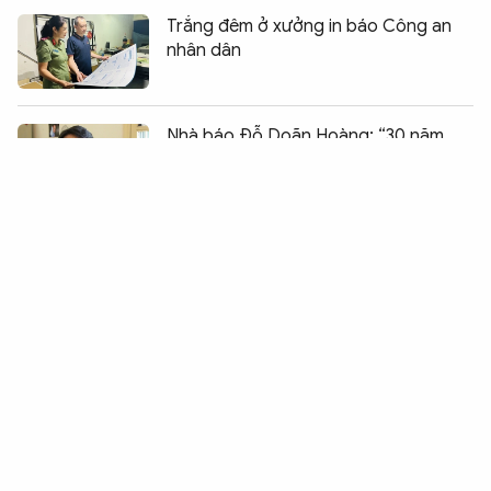
Trắng đêm ở xưởng in báo Công an
nhân dân
Chia sẻ:
0
Nhà báo Đỗ Doãn Hoàng: “30 năm
cầm bút, tôi vẫn trong bóng đổ của
các bậc thầy chữ nghĩa ở An ninh Thế
giới”
Vướng mắc ở 2 cảng cá sử dụng kinh
phí bồi thường của Formosa
“Thần y mạng” chữa bệnh bằng độc
dược
Vượt ngàn cây số đi theo tiếng gọi