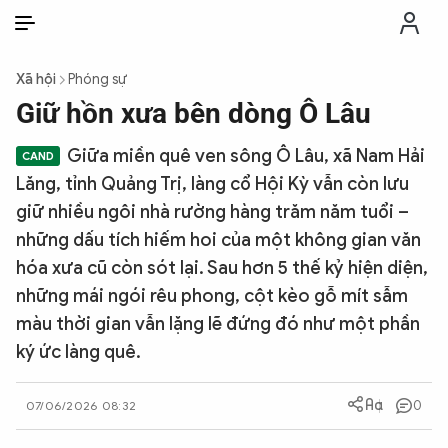
VI
VI
EN
Xã hội
Phóng sự
THỜI SỰ
Giữ hồn xưa bên dòng Ô Lâu
Giữa miền quê ven sông Ô Lâu, xã Nam Hải
CHỐNG DIỄN BIẾN HÒA BÌNH
Lăng, tỉnh Quảng Trị, làng cổ Hội Kỳ vẫn còn lưu
giữ nhiều ngôi nhà rường hàng trăm năm tuổi –
CÔNG AN TRONG LÒNG DÂN
những dấu tích hiếm hoi của một không gian văn
hóa xưa cũ còn sót lại. Sau hơn 5 thế kỷ hiện diện,
XÃ HỘI
những mái ngói rêu phong, cột kèo gỗ mít sẫm
màu thời gian vẫn lặng lẽ đứng đó như một phần
PHÁP LUẬT
ký ức làng quê.
0
07/06/2026 08:32
CÔNG NGHỆ