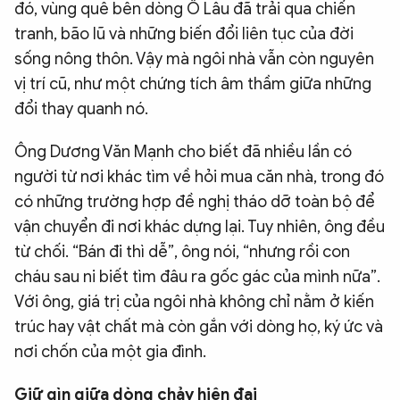
đó, vùng quê bên dòng Ô Lâu đã trải qua chiến
tranh, bão lũ và những biến đổi liên tục của đời
sống nông thôn. Vậy mà ngôi nhà vẫn còn nguyên
vị trí cũ, như một chứng tích âm thầm giữa những
đổi thay quanh nó.
Ông Dương Văn Mạnh cho biết đã nhiều lần có
người từ nơi khác tìm về hỏi mua căn nhà, trong đó
có những trường hợp đề nghị tháo dỡ toàn bộ để
vận chuyển đi nơi khác dựng lại. Tuy nhiên, ông đều
từ chối. “Bán đi thì dễ”, ông nói, “nhưng rồi con
cháu sau ni biết tìm đâu ra gốc gác của mình nữa”.
Với ông, giá trị của ngôi nhà không chỉ nằm ở kiến
trúc hay vật chất mà còn gắn với dòng họ, ký ức và
nơi chốn của một gia đình.
Giữ gìn giữa dòng chảy hiện đại