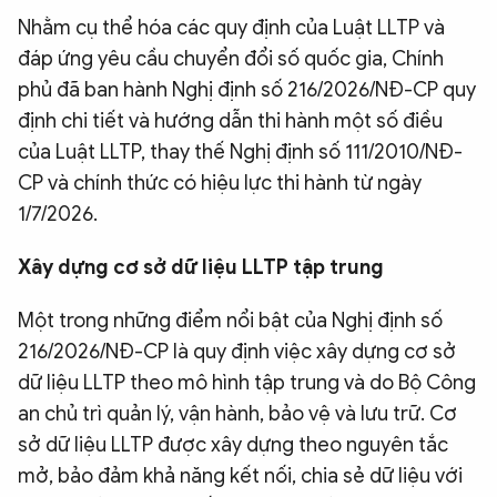
Nhằm cụ thể hóa các quy định của Luật LLTP và
QUỐC TẾ
đáp ứng yêu cầu chuyển đổi số quốc gia, Chính
phủ đã ban hành Nghị định số 216/2026/NĐ-CP quy
VĂN HÓA - THỂ THAO
định chi tiết và hướng dẫn thi hành một số điều
của Luật LLTP, thay thế Nghị định số 111/2010/NĐ-
BẠN ĐỌC & CAND
CP và chính thức có hiệu lực thi hành từ ngày
1/7/2026.
ĐA PHƯƠNG TIỆN
Xây dựng cơ sở dữ liệu LLTP tập trung
eMagazine
Podcast
Video
Ảnh
Một trong những điểm nổi bật của Nghị định số
216/2026/NĐ-CP là quy định việc xây dựng cơ sở
Infographic
dữ liệu LLTP theo mô hình tập trung và do Bộ Công
Chuyên trang
An ninh thế giới
Văn nghệ Công an
an chủ trì quản lý, vận hành, bảo vệ và lưu trữ. Cơ
Chuyên đề
sở dữ liệu LLTP được xây dựng theo nguyên tắc
mở, bảo đảm khả năng kết nối, chia sẻ dữ liệu với