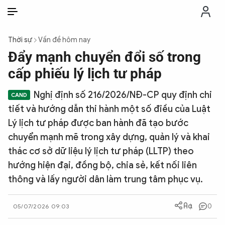
VI
VI
EN
Thời sự
Vấn đề hôm nay
THỜI SỰ
Đẩy mạnh chuyển đổi số trong
cấp phiếu lý lịch tư pháp
CHỐNG DIỄN BIẾN HÒA BÌNH
Nghị định số 216/2026/NĐ-CP quy định chi
tiết và hướng dẫn thi hành một số điều của Luật
CÔNG AN TRONG LÒNG DÂN
Lý lịch tư pháp được ban hành đã tạo bước
chuyển mạnh mẽ trong xây dựng, quản lý và khai
XÃ HỘI
thác cơ sở dữ liệu lý lịch tư pháp (LLTP) theo
hướng hiện đại, đồng bộ, chia sẻ, kết nối liên
PHÁP LUẬT
thông và lấy người dân làm trung tâm phục vụ.
CÔNG NGHỆ
0
05/07/2026 09:03