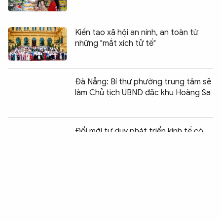
Kiến tạo xã hội an ninh, an toàn từ
những "mắt xích tử tế"
Đà Nẵng: Bí thư phường trung tâm sẽ
làm Chủ tịch UBND đặc khu Hoàng Sa
Chia sẻ:
0
Đổi mới tư duy phát triển kinh tế có
vốn đầu tư nước ngoài trong kỷ
nguyên mới
Đà Nẵng: Từ sự đồng thuận của lòng
dân đến những đô thị mới