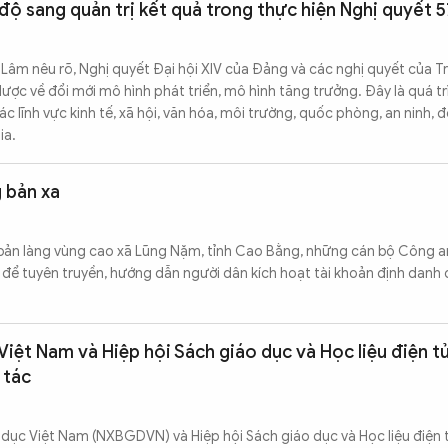
độ sang quản trị kết quả trong thực hiện Nghị quyết 5
 Lâm nêu rõ, Nghị quyết Đại hội XIV của Đảng và các nghị quyết của 
ược về đổi mới mô hình phát triển, mô hình tăng trưởng. Đây là quá t
c lĩnh vực kinh tế, xã hội, văn hóa, môi trường, quốc phòng, an ninh, đ
ia.
 bản xa
bản làng vùng cao xã Lũng Nặm, tỉnh Cao Bằng, những cán bộ Công a
 để tuyên truyền, hướng dẫn người dân kích hoạt tài khoản định danh đ
iệt Nam và Hiệp hội Sách giáo dục và Học liệu điện tử
 tác
 dục Việt Nam (NXBGDVN) và Hiệp hội Sách giáo dục và Học liệu điện