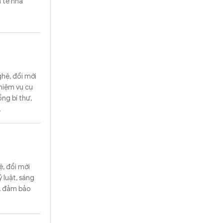
h tế nhà
ghệ, đổi mới
hiệm vụ cụ
ng bí thư,
.
, đổi mới
ỷ luật, sáng
c, đảm bảo
Tìm kiếm