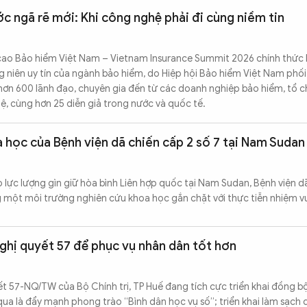
c ngã rẽ mới: Khi công nghệ phải đi cùng niềm tin
 cao Bảo hiểm Việt Nam – Vietnam Insurance Summit 2026 chính thức 
g niên uy tín của ngành bảo hiểm, do Hiệp hội Bảo hiểm Việt Nam phố
hơn 600 lãnh đạo, chuyên gia đến từ các doanh nghiệp bảo hiểm, tổ c
, cùng hơn 25 diễn giả trong nước và quốc tế.
 học của Bệnh viện dã chiến cấp 2 số 7 tại Nam Sudan
lực lượng gìn giữ hòa bình Liên hợp quốc tại Nam Sudan, Bệnh viện d
 một môi trường nghiên cứu khoa học gắn chặt với thực tiễn nhiệm v
ghị quyết 57 để phục vụ nhân dân tốt hơn
 57-NQ/TW của Bộ Chính trị, TP Huế đang tích cực triển khai đồng bộ
qua là đẩy mạnh phong trào “Bình dân học vụ số”; triển khai làm sạch 