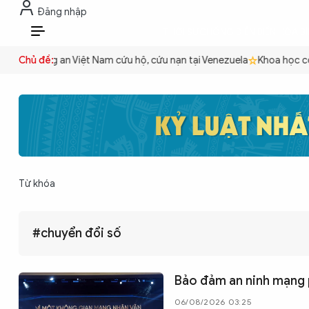
Đăng nhập
THỜI SỰ
CHỐNG DIỄN BIẾN HÒA B
VI
yền
Chủ đề:
Công an Việt Nam cứu hộ, cứu nạn tại Venezuela
Khoa học cơ b
THỜI SỰ
CHỐNG DIỄN BIẾN HÒA BÌNH
Từ khóa
CÔNG AN TRONG LÒNG DÂN
#chuyển đổi số
XÃ HỘI
Bảo đảm an ninh mạng p
PHÁP LUẬT
06/08/2026 03:25