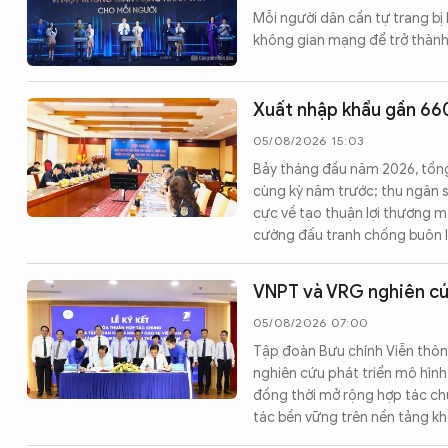
Mỗi người dân cần tự trang bị
CÔNG NGHỆ
không gian mạng để trở thành
QUỐC TẾ
Xuất nhập khẩu gần 660
05/08/2026 15:03
VĂN HÓA - THỂ THAO
Bảy tháng đầu năm 2026, tổng
cùng kỳ năm trước; thu ngân s
cực về tạo thuận lợi thương m
cường đấu tranh chống buôn lậ
BẠN ĐỌC & CAND
VNPT và VRG nghiên cứ
ĐA PHƯƠNG TIỆN
05/08/2026 07:00
eMagazine
Podcast
Tập đoàn Bưu chính Viễn thô
nghiên cứu phát triển mô hình
Video
Ảnh
đồng thời mở rộng hợp tác chu
tác bền vững trên nền tảng kh
Infographic