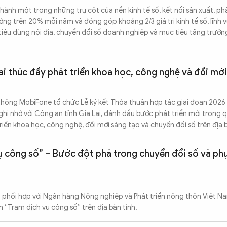
hành một trong những trụ cột của nền kinh tế số, kết nối sản xuất, ph
ưởng trên 20% mỗi năm và đóng góp khoảng 2/3 giá trị kinh tế số, lĩnh
tiêu dùng nội địa, chuyển đổi số doanh nghiệp và mục tiêu tăng trưởn
ai thúc đẩy phát triển khoa học, công nghệ và đổi mớ
thông MobiFone tổ chức Lễ ký kết Thỏa thuận hợp tác giai đoạn 2026 
ghi nhớ với Công an tỉnh Gia Lai, đánh dấu bước phát triển mới trong 
iển khoa học, công nghệ, đổi mới sáng tạo và chuyển đổi số trên địa b
ụ công số” – Bước đột phá trong chuyển đổi số và ph
 phối hợp với Ngân hàng Nông nghiệp và Phát triển nông thôn Việt N
 “Trạm dịch vụ công số” trên địa bàn tỉnh.