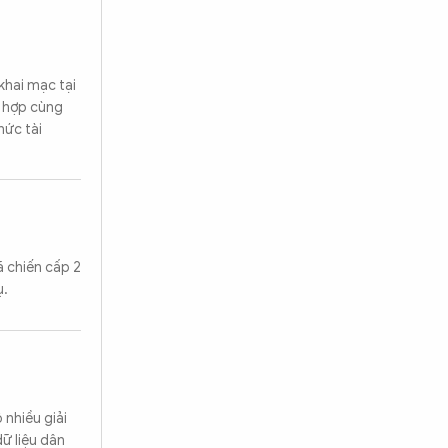
khai mạc tại
i hợp cùng
hức tài
ã chiến cấp 2
ụ.
 nhiều giải
dữ liệu dân