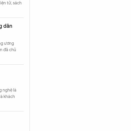
iện tử, sách
g dân
ung ương
an đã chủ
g nghệ là
và khách