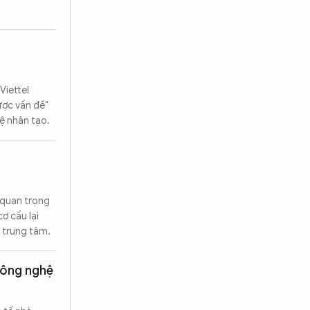
Viettel
ược vấn đề"
ệ nhân tạo.
 quan trọng
ơ cấu lại
m trung tâm.
công nghệ