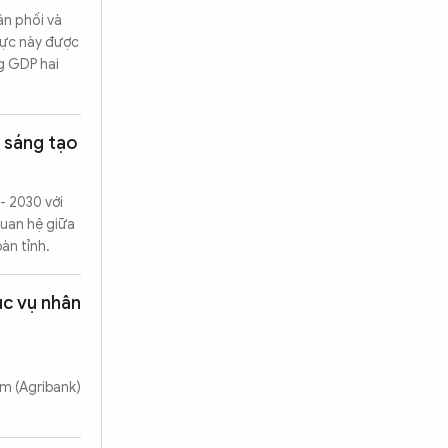
ân phối và
 vực này được
g GDP hai
i sáng tạo
- 2030 với
quan hệ giữa
àn tỉnh.
ục vụ nhân
am (Agribank)