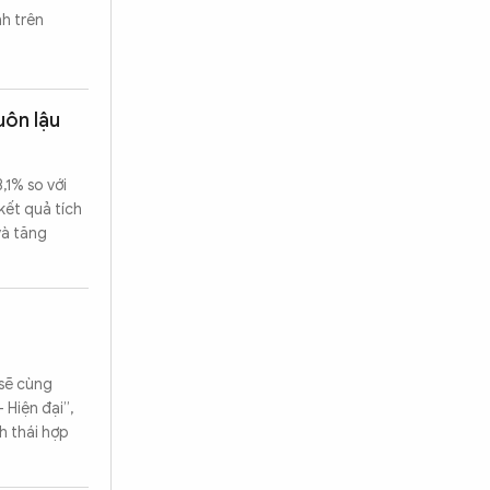
nh trên
uôn lậu
,1% so với
kết quả tích
và tăng
sẽ cùng
 Hiện đại”,
h thái hợp