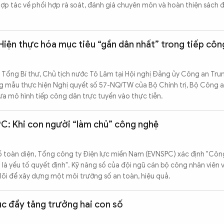
hợp tác về phối hợp rà soát, đánh giá chuyên môn và hoàn thiện sách đ
Hiện thực hóa mục tiêu “gần dân nhất” trong tiếp côn
a Tổng Bí thư, Chủ tịch nước Tô Lâm tại Hội nghị Đảng ủy Công an Tr
ng mẫu thực hiện Nghị quyết số 57-NQ/TW của Bộ Chính trị, Bộ Công 
đưa mô hình tiếp công dân trực tuyến vào thực tiễn.
C: Khi con người “làm chủ” công nghệ
ố toàn diện, Tổng công ty Điện lực miền Nam (EVNSPC) xác định "Côn
là yếu tố quyết định". Kỹ năng số của đội ngũ cán bộ công nhân viên 
 lõi để xây dựng một môi trường số an toàn, hiệu quả.
c đẩy tăng trưởng hai con số