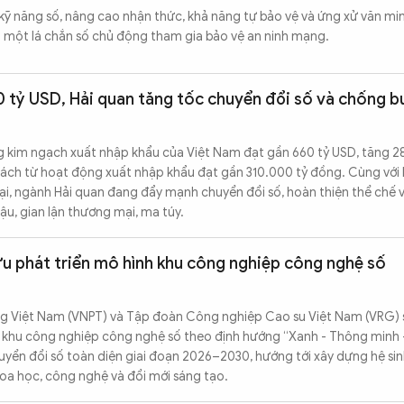
 kỹ năng số, nâng cao nhận thức, khả năng tự bảo vệ và ứng xử văn mi
 một lá chắn số chủ động tham gia bảo vệ an ninh mạng.
 tỷ USD, Hải quan tăng tốc chuyển đổi số và chống b
 kim ngạch xuất nhập khẩu của Việt Nam đạt gần 660 tỷ USD, tăng 28
ách từ hoạt động xuất nhập khẩu đạt gần 310.000 tỷ đồng. Cùng với 
ại, ngành Hải quan đang đẩy mạnh chuyển đổi số, hoàn thiện thể chế 
u, gian lận thương mại, ma túy.
u phát triển mô hình khu công nghiệp công nghệ số
ng Việt Nam (VNPT) và Tập đoàn Công nghiệp Cao su Việt Nam (VRG) 
 khu công nghiệp công nghệ số theo định hướng “Xanh - Thông minh -
yển đổi số toàn diện giai đoạn 2026–2030, hướng tới xây dựng hệ sin
oa học, công nghệ và đổi mới sáng tạo.