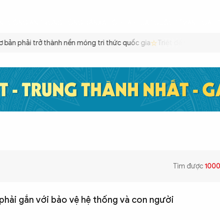
ÌNH
CÔNG AN TRONG LÒNG DÂN
XÃ HỘI
PHÁP LUẬT
QUỐC TẾ
VĂN HÓA - 
ản phải trở thành nền móng tri thức quốc gia
Triệt để tiết kiệm xă
Tìm được
100
hải gắn với bảo vệ hệ thống và con người