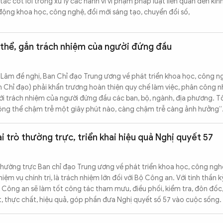
ắc cốt lõi trong xử lý các hành vi vi phạm pháp luật liên quan đến kin
 động khoa học, công nghệ, đổi mới sáng tạo, chuyển đổi số,
thể, gắn trách nhiệm của người đứng đầu
 Lâm đề nghị, Ban Chỉ đạo Trung ương về phát triển khoa học, công n
n Chỉ đạo) phải khẩn trương hoàn thiện quy chế làm việc, phân công n
ới trách nhiệm của người đứng đầu các ban, bộ, ngành, địa phương. Tổ
ng thể chậm trễ một giây phút nào, càng chậm trễ càng ảnh hưởng”
 trò thường trực, triển khai hiệu quả Nghị quyết 57
hường trực Ban chỉ đạo Trung ương về phát triển khoa học, công nghệ
iệm vụ chính trị, là trách nhiệm lớn đối với Bộ Công an. Với tinh thần k
Bộ Công an sẽ làm tốt công tác tham mưu, điều phối, kiểm tra, đôn đố
t, thực chất, hiệu quả, góp phần đưa Nghị quyết số 57 vào cuộc sống.