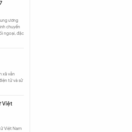
7
Trung ương
rình chuyển
ối ngoại, đặc
n xã vẫn
iện tử và sử
 Việt
 tử Việt Nam