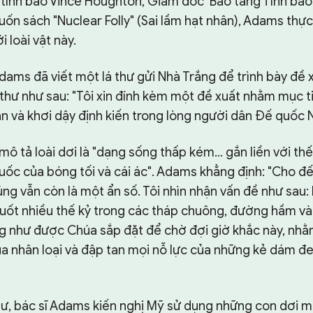
 tình báo Vince Houghton, Giám đốc Bảo tàng Tình báo
uốn sách "Nuclear Folly" (Sai lầm hạt nhân), Adams thự
 loài vật này.
dams đã viết một lá thư gửi Nhà Trắng để trình bày đề 
thư như sau: "Tôi xin đính kèm một đề xuất nhằm mục t
ần và khơi dậy định kiến trong lòng người dân Đế quốc 
mô tả loài dơi là "dạng sống thấp kém... gắn liền với th
ốc của bóng tối và cái ác". Adams khẳng định: "Cho đến
ng vẫn còn là một ẩn số. Tôi nhìn nhận vấn đề như sau:
suốt nhiều thế kỷ trong các tháp chuông, đường hầm v
g như được Chúa sắp đặt để chờ đợi giờ khắc này, nh
a nhân loại và đập tan mọi nỗ lực của những kẻ dám đe
hư, bác sĩ Adams kiến nghị Mỹ sử dụng những con dơi 