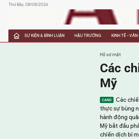
Thứ Bảy, 08/08/2026
SỰ KIỆN & BÌNH LUẬN
HẬU TRƯỜNG
KINH TẾ - VĂ
SỰ KIỆN & BÌNH LUẬN
HẬU TRƯỜNG
Hồ sơ mật
Các ch
KINH TẾ - VĂN HÓA - THỂ THAO
Mỹ
HỒ SƠ MẬT
PHÓNG SỰ
Các chiế
thực sự bùng n
HỒ SƠ INTERPOL
hành động quân
VỤ ÁN NỔI TIẾNG
Mỹ bắt đầu phá
chiến dịch bí 