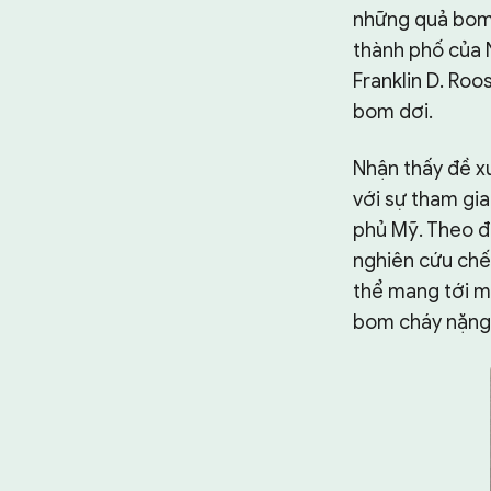
những quả bom c
thành phố của 
Franklin D. Roo
bom dơi.
Nhận thấy đề xu
với sự tham gi
phủ Mỹ. Theo đ
nghiên cứu chế
thể mang tới m
bom cháy nặng 