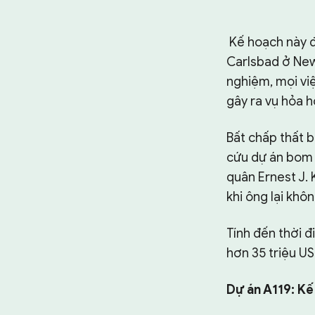
Kế hoạch này đ
Carlsbad ở New
nghiệm, mọi việ
gây ra vụ hỏa h
Bất chấp thất b
cứu dự án bom d
quân Ernest J. 
khi ông lại khô
Tính đến thời 
hơn 35 triệu US
Dự án A119: K