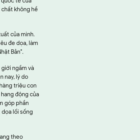
 quốc tế của
c chất không hề
xuất của mình.
iêu đe dọa, làm
Nhật Bản".
ế giới ngầm và
 nay, lý do
 hàng triệu con
à hang động của
ằm góp phần
 dọa lối sống
mang theo
Tìm kiếm