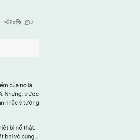
0
iểm của nó là
ới. Nhưng, trước
ân nhắc ý tưởng
ết bị nổ thật.
 bại vô cùng...