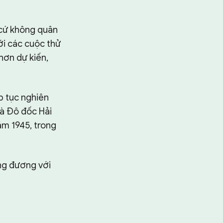
 cứ không quân
ới các cuộc thử
hơn dự kiến,
p tục nghiên
là Đô đốc Hải
ăm 1945, trong
ơng đương với