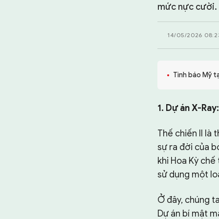
TƯ LIỆU
mức nực cười.
CHUYÊN TRANG
14/05/2026 08:2
Tình báo Mỹ t
1. Dự án X-Ray
Thế chiến II là
sự ra đời của b
khi Hoa Kỳ chế
sử dụng một loạ
Ở đây, chúng ta
Dự án bí mật ma