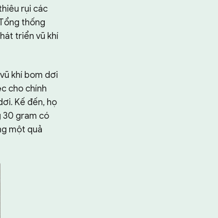
hiêu rụi các
 Tổng thống
hát triển vũ khí
 vũ khí bom dơi
ệc cho chính
ơi. Kế đến, họ
g 30 gram có
ông một quả