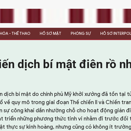
N HÓA - THỂ THAO
HỒ SƠ MẬT
PHÓNG SỰ
HỒ SƠ INTERPO
iến dịch bí mật điên rồ n
n dịch bí mật do chính phủ Mỹ khởi xướng đã tồn tại từ
ổ về quy mô trong giai đoạn Thế chiến II và Chiến tran
 sự công khai dần nhường chỗ cho hoạt động gián đi
t triển những phương thức tinh vi nhằm đi trước đối 
mật thực sự kinh hoàng, nhưng cũng có không ít trường