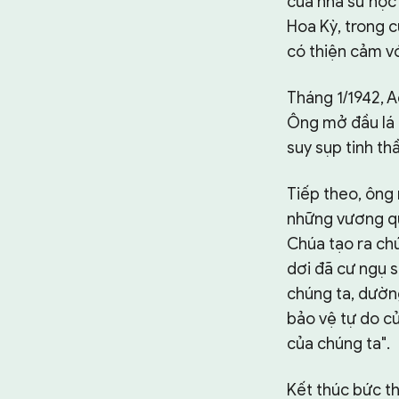
của nhà sử học
Hoa Kỳ, trong c
có thiện cảm với
Tháng 1/1942, A
Ông mở đầu lá 
suy sụp tinh th
Tiếp theo, ông 
những vương qu
Chúa tạo ra chú
dơi đã cư ngụ 
chúng ta, dườn
bảo vệ tự do củ
của chúng ta".
Kết thúc bức t