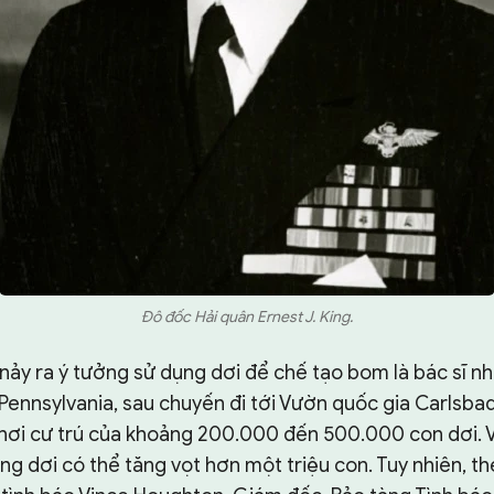
Đô đốc Hải quân Ernest J. King.
nảy ra ý tưởng sử dụng dơi để chế tạo bom là bác sĩ nha
ennsylvania, sau chuyến đi tới Vườn quốc gia Carlsba
 nơi cư trú của khoảng 200.000 đến 500.000 con dơi. V
ng dơi có thể tăng vọt hơn một triệu con. Tuy nhiên, t