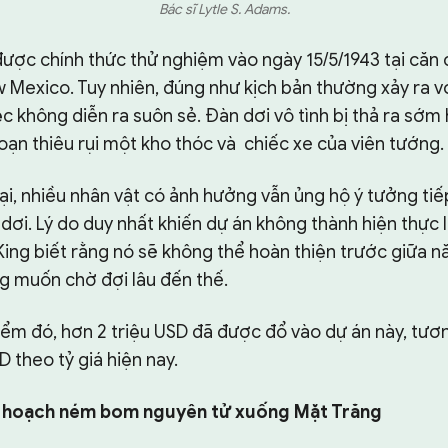
Bác sĩ Lytle S. Adams.
ược chính thức thử nghiệm vào ngày 15/5/1943 tại căn
 Mexico. Tuy nhiên, đúng như kịch bản thường xảy ra v
c không diễn ra suôn sẻ. Đàn dơi vô tình bị thả ra sớm 
oạn thiêu rụi một kho thóc và chiếc xe của viên tướng.
ại, nhiều nhân vật có ảnh hưởng vẫn ủng hộ ý tưởng tiế
ơi. Lý do duy nhất khiến dự án không thành hiện thực 
King biết rằng nó sẽ không thể hoàn thiện trước giữa n
ng muốn chờ đợi lâu đến thế.
điểm đó, hơn 2 triệu USD đã được đổ vào dự án này, tư
D theo tỷ giá hiện nay.
ế hoạch ném bom nguyên tử xuống Mặt Trăng