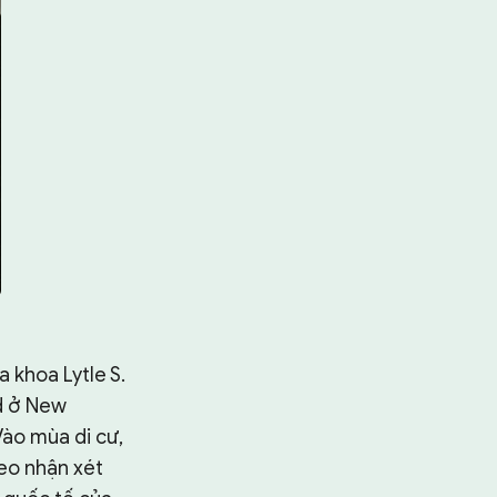
 khoa Lytle S.
d ở New
ào mùa di cư,
heo nhận xét