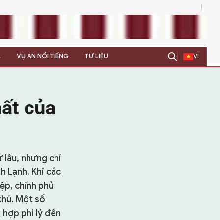
0
L
VỤ ÁN NỔI TIẾNG
TƯ LIỆU
VI
hất của
 lâu, nhưng chỉ
h Lạnh. Khi các
ệp, chính phủ
thủ. Một số
 hợp phi lý đến