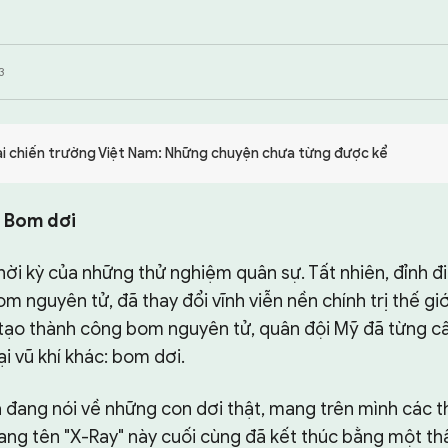
3
ại chiến trường Việt Nam: Những chuyện chưa từng được kể
: Bom dơi
 thời kỳ của những thử nghiệm quân sự. Tất nhiên, đỉnh đ
om nguyên tử, đã thay đổi vĩnh viễn nền chính trị thế gi
 tạo thành công bom nguyên tử, quân đội Mỹ đã từng c
i vũ khí khác: bom dơi.
 đang nói về những con dơi thật, mang trên mình các thi
ng tên "X-Ray" này cuối cùng đã kết thúc bằng một thất