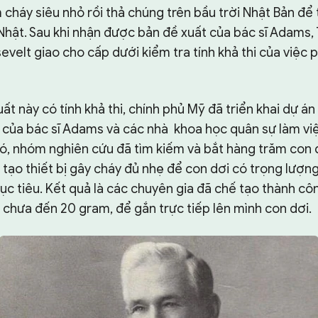
háy siêu nhỏ rồi thả chúng trên bầu trời Nhật Bản để t
Nhật. Sau khi nhận được bản đề xuất của bác sĩ Adams,
sevelt giao cho cấp dưới kiểm tra tính khả thi của việc p
ất này có tính khả thi, chính phủ Mỹ đã triển khai dự án
a của bác sĩ Adams và các nhà khoa học quân sự làm vi
ó, nhóm nghiên cứu đã tìm kiếm và bắt hàng trăm con d
 tạo thiết bị gây cháy đủ nhẹ để con dơi có trọng lượn
ục tiêu. Kết quả là các chuyên gia đã chế tạo thành c
chưa đến 20 gram, để gắn trực tiếp lên mình con dơi.