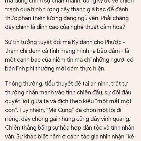
mà dùng chính sự chân thành, dùng ký ức về chiến
tranh qua hình tượng cây thánh giá bạc để đánh
thức phần thiện lương đang ngủ yên. Phải chăng
đây chính là đỉnh cao của nghệ thuật cảm hóa?
Sự tin tưởng tuyệt đối mà Kỳ dành cho Phước -
thậm chí đem cả tính mạng mình ra bảo đảm - là
một canh bạc của niềm tin mà chỉ những người có
bản lĩnh phi thường mới dám thực hiện.
Thông thường, tiểu thuyết đề tài an ninh, trật tự
thường nhấn mạnh vào tính chiến đấu, sự đối đầu
quyết liệt giữa ta và địch theo kiểu “một mất một
còn”. Tuy nhiên, “Mê Cung” đã chọn một lối đi
riêng, đầy chông gai nhưng cũng đầy vinh quang:
Chiến thắng bằng sự hòa hợp dân tộc và tính nhân
văn. Sự khác biệt nằm ở cách tác giả nhìn nhận “kẻ