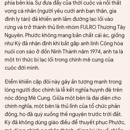
phía bên kia. Sự đưa đẩy của thời cuộc và nỗi thất
vọng cá nhân (người yêu cưới anh bạn thân, gia
đình ly tán) đã khiến anh lầm đường lạc lối vào
rừng và trở thành thủ lĩnh nhóm FULRO Thượng Tây
Nguyên. Phước không mang bản chất cái ác, giống
như Kỳ đã nhận định khi bắt gặp anh lính Cộng hòa
nuôi con sáo ở đồn Ninh Thành năm 1974, anh ta là
một trí thức bị lạc lối trong chính mê cung của
cuộc đời mình.
Điểm khiến cặp đôi này gây ấn tượng mạnh trong
lòng người đọc chính là lễ kết nghĩa huynh đệ trên
nóc động Mê Cung. Giữa một bên là đại diện cho
chính nghĩa, một bên là thủ lĩnh của tổ chức phản
động, họ đã quỳ xuống thề nguyện trước trời đất.
Kỳ đã không dùng giáo điều để thuyết phục Phước,