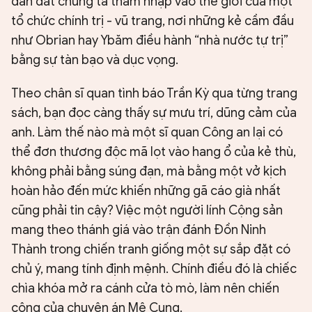
dẫn dắt chúng ta thâm nhập vào thế giới của một
tổ chức chính trị - vũ trang, nơi những kẻ cầm đầu
như Obrian hay Ybăm điều hành “nhà nước tự trị”
bằng sự tàn bạo và dục vọng.
Theo chân sĩ quan tình báo Trần Kỳ qua từng trang
sách, bạn đọc càng thấy sự mưu trí, dũng cảm của
anh. Làm thế nào mà một sĩ quan Công an lại có
thể đơn thương độc mã lọt vào hang ổ của kẻ thù,
không phải bằng súng đạn, mà bằng một vở kịch
hoàn hảo đến mức khiến những gã cáo già nhất
cũng phải tin cậy? Việc một người lính Cộng sản
mang theo thánh giá vào trận đánh Đồn Ninh
Thành trong chiến tranh giống một sự sắp đặt có
chủ ý, mang tính định mệnh. Chính điều đó là chiếc
chìa khóa mở ra cánh cửa tò mò, làm nên chiến
công của chuyên án Mê Cung.