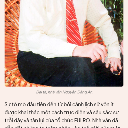
Đại tá, nhà văn Nguyễn Đăng An.
Sự tò mò đầu tiên đến từ bối cảnh lịch sử vốn ít
được khai thác một cách trực diện và sâu sắc: sự
trỗi dậy và tàn lụi của tổ chức FULRO. Nhà văn đã