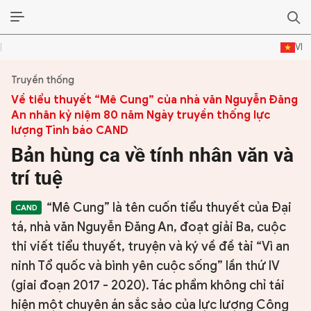
VI
Truyền thống
ĐỜI SỐNG VĂN HÓA
Về tiểu thuyết “Mê Cung” của nhà văn Nguyễn Đăng
An nhân kỷ niệm 80 năm Ngày truyền thống lực
TƯ LIỆU VĂN HÓA
lượng Tình báo CAND
LÝ LUẬN
Bản hùng ca về tính nhân văn và
trí tuệ
THƠ
“Mê Cung” là tên cuốn tiểu thuyết của Đại
TRUYỀN THỐNG
tá, nhà văn Nguyễn Đăng An, đoạt giải Ba, cuộc
thi viết tiểu thuyết, truyện và ký về đề tài “Vì an
TRUYỆN
ninh Tổ quốc và bình yên cuộc sống” lần thứ IV
DIỄN ĐÀN
(giai đoạn 2017 - 2020). Tác phẩm không chỉ tái
hiện một chuyên án sắc sảo của lực lượng Công
CHUYÊN TRANG