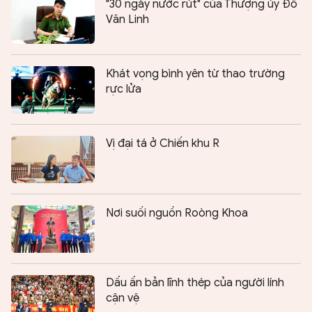
"30 ngày nước rút" của Thượng úy Đỗ
Văn Linh
Khát vọng bình yên từ thao trường
rực lửa
Vị đại tá ở Chiến khu R
Nơi suối nguồn Roòng Khoa
Dấu ấn bản lĩnh thép của người lính
cận vệ