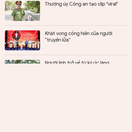
Thượng úy Công an tạo clip "viral"
Khát vọng cống hiến của người
“truyền lửa”
Chia sẻ:
0
Người lính trở về từ ký ức làng
Người kể chuyện Kế hoạch phản gián
CM-12
Thơ Xuân mới: Khắc họa thành công
hình tượng người chiến sĩ CAND