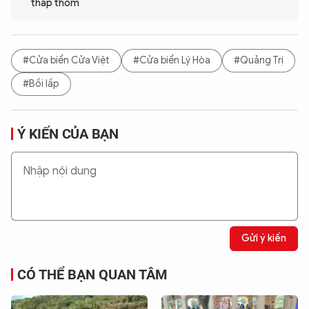
thấp thỏm
#Cửa biển Cửa Việt
#Cửa biển Lý Hòa
#Quảng Trị
#Bồi lấp
Ý KIẾN CỦA BẠN
Gửi ý kiến
CÓ THỂ BẠN QUAN TÂM