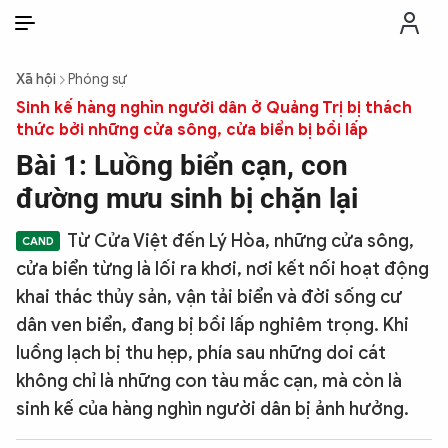
VI
VI
EN
Xã hội
Phóng sự
THỜI SỰ
Sinh kế hàng nghìn người dân ở Quảng Trị bị thách
thức bởi những cửa sông, cửa biển bị bồi lấp
Bài 1: Luồng biển cạn, con
CHỐNG DIỄN BIẾN HÒA BÌNH
đường mưu sinh bị chặn lại
CÔNG AN TRONG LÒNG DÂN
Từ Cửa Việt đến Lý Hòa, những cửa sông,
cửa biển từng là lối ra khơi, nơi kết nối hoạt động
XÃ HỘI
khai thác thủy sản, vận tải biển và đời sống cư
dân ven biển, đang bị bồi lấp nghiêm trọng. Khi
PHÁP LUẬT
luồng lạch bị thu hẹp, phía sau những doi cát
không chỉ là những con tàu mắc cạn, mà còn là
sinh kế của hàng nghìn người dân bị ảnh hưởng.
CÔNG NGHỆ