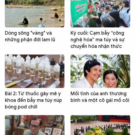
Dòng sông "vàng" và
Kỳ cuối: Cạm bẫy “công
những phận đời lam lũ
nghệ hóa” ma túy và sự
chuyển hóa nhận thức
Bài 2: Từ thuốc gây mê y
Mối tình của anh thương
khoa đến bẫy ma túy núp
binh và một cô gái mồ côi
bóng pod chill