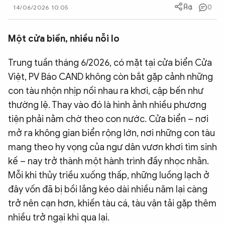
0
14/06/2026 10:05
QUỐC TẾ
Một cửa biển, nhiều nỗi lo
VĂN HÓA - THỂ THAO
Trung tuần tháng 6/2026, có mặt tại cửa biển Cửa
BẠN ĐỌC & CAND
Việt, PV Báo CAND không còn bắt gặp cảnh những
con tàu nhộn nhịp nối nhau ra khơi, cập bến như
thường lệ. Thay vào đó là hình ảnh nhiều phương
ĐA PHƯƠNG TIỆN
tiện phải nằm chờ theo con nước. Cửa biển – nơi
eMagazine
Podcast
mở ra không gian biển rộng lớn, nơi những con tàu
Video
Ảnh
mang theo hy vọng của ngư dân vươn khơi tìm sinh
kế – nay trở thành một hành trình đầy nhọc nhằn.
Infographic
Mỗi khi thủy triều xuống thấp, những luồng lạch ở
Chuyên trang
An ninh thế giới
Văn nghệ Công an
đây vốn đã bị bồi lắng kéo dài nhiều năm lại càng
Chuyên đề
trở nên cạn hơn, khiến tàu cá, tàu vận tải gặp thêm
nhiều trở ngại khi qua lại.