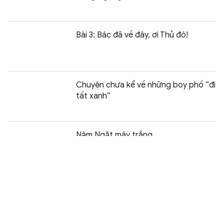
Bài 3: Bác đã về đây, ơi Thủ đô!
Chuyện chưa kể về những boy phố “đi
tất xanh”
Chia sẻ:
0
Nậm Ngặt mây trắng
Bài 2: Những ngày cờ bay nơi nơi,
muôn ánh sao vàng