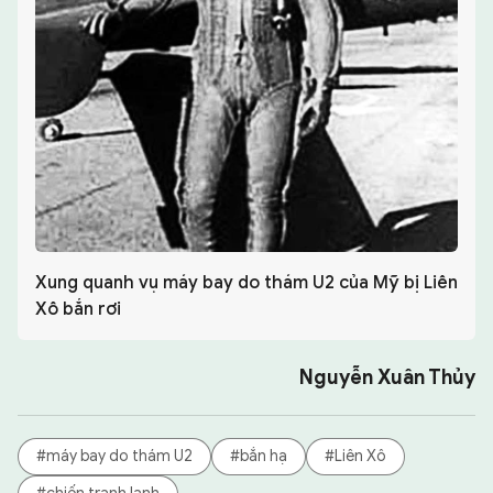
Xung quanh vụ máy bay do thám U2 của Mỹ bị Liên
Xô bắn rơi
Nguyễn Xuân Thủy
#máy bay do thám U2
#bắn hạ
#Liên Xô