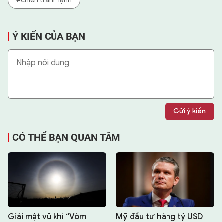
#chiến tranh lạnh
Ý KIẾN CỦA BẠN
Gửi ý kiến
CÓ THỂ BẠN QUAN TÂM
Giải mật vũ khí “Vòm
Mỹ đầu tư hàng tỷ USD