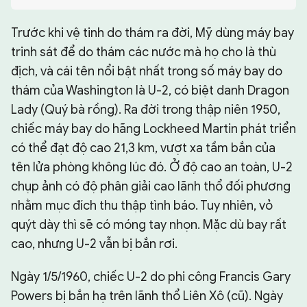
CHUYÊN TRANG
Trước khi vệ tinh do thám ra đời, Mỹ dùng máy bay
trinh sát để do thám các nước mà họ cho là thù
địch, và cái tên nổi bật nhất trong số máy bay do
thám của Washington là U-2, có biệt danh Dragon
Lady (Quý bà rồng). Ra đời trong thập niên 1950,
chiếc máy bay do hãng Lockheed Martin phát triển
có thể đạt độ cao 21,3 km, vượt xa tầm bắn của
tên lửa phòng không lúc đó. Ở độ cao an toàn, U-2
chụp ảnh có độ phân giải cao lãnh thổ đối phương
nhằm mục đích thu thập tình báo. Tuy nhiên, vỏ
quýt dày thì sẽ có móng tay nhọn. Mặc dù bay rất
cao, nhưng U-2 vẫn bị bắn rơi.
Ngày 1/5/1960, chiếc U-2 do phi công Francis Gary
Powers bị bắn hạ trên lãnh thổ Liên Xô (cũ). Ngày