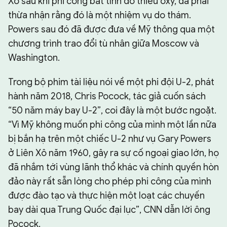
Xô sau khi phi công bất tỉnh do thiếu oxy, đã phải
thừa nhận rằng đó là một nhiệm vụ do thám.
Powers sau đó đã được đưa về Mỹ thông qua một
chương trình trao đổi tù nhân giữa Moscow và
Washington.
Trong bộ phim tài liệu nói về một phi đội U-2, phát
hành năm 2018, Chris Pocock, tác giả cuốn sách
“50 năm máy bay U-2”, coi đây là một bước ngoặt.
“Vì Mỹ không muốn phi công của mình một lần nữa
bị bắn hạ trên một chiếc U-2 như vụ Gary Powers
ở Liên Xô năm 1960, gây ra sự cố ngoại giao lớn, họ
đã nhắm tới vùng lãnh thổ khác và chính quyền hòn
đảo này rất sẵn lòng cho phép phi công của mình
được đào tạo và thực hiện một loạt các chuyến
bay dài qua Trung Quốc đại lục”, CNN dẫn lời ông
Pocock.