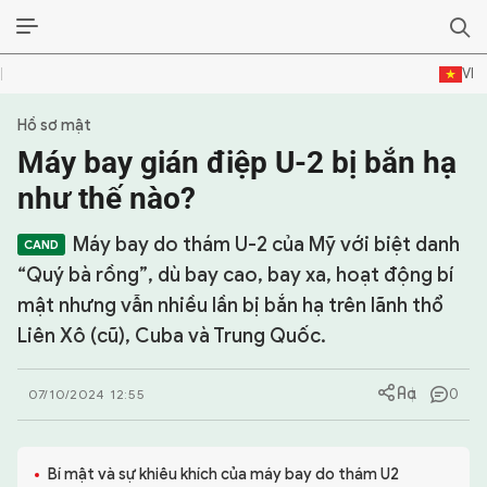
VI
Hồ sơ mật
SỰ KIỆN & BÌNH LUẬN
Máy bay gián điệp U-2 bị bắn hạ
HẬU TRƯỜNG
như thế nào?
KINH TẾ - VĂN HÓA - THỂ THAO
Máy bay do thám U-2 của Mỹ với biệt danh
“Quý bà rồng”, dù bay cao, bay xa, hoạt động bí
HỒ SƠ MẬT
mật nhưng vẫn nhiều lần bị bắn hạ trên lãnh thổ
Liên Xô (cũ), Cuba và Trung Quốc.
PHÓNG SỰ
HỒ SƠ INTERPOL
0
07/10/2024 12:55
VỤ ÁN NỔI TIẾNG
Bí mật và sự khiêu khích của máy bay do thám U2
TƯ LIỆU