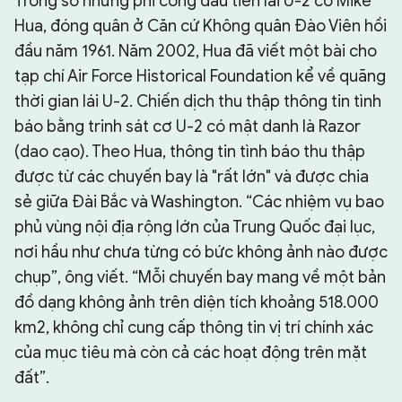
Trong số những phi công đầu tiên lái U-2 có Mike
Hua, đóng quân ở Căn cứ Không quân Đào Viên hồi
đầu năm 1961. Năm 2002, Hua đã viết một bài cho
tạp chí Air Force Historical Foundation kể về quãng
thời gian lái U-2. Chiến dịch thu thập thông tin tình
báo bằng trinh sát cơ U-2 có mật danh là Razor
(dao cạo). Theo Hua, thông tin tình báo thu thập
được từ các chuyến bay là "rất lớn" và được chia
sẻ giữa Đài Bắc và Washington. “Các nhiệm vụ bao
phủ vùng nội địa rộng lớn của Trung Quốc đại lục,
nơi hầu như chưa từng có bức không ảnh nào được
chụp”, ông viết. “Mỗi chuyến bay mang về một bản
đồ dạng không ảnh trên diện tích khoảng 518.000
km2, không chỉ cung cấp thông tin vị trí chính xác
của mục tiêu mà còn cả các hoạt động trên mặt
đất”.