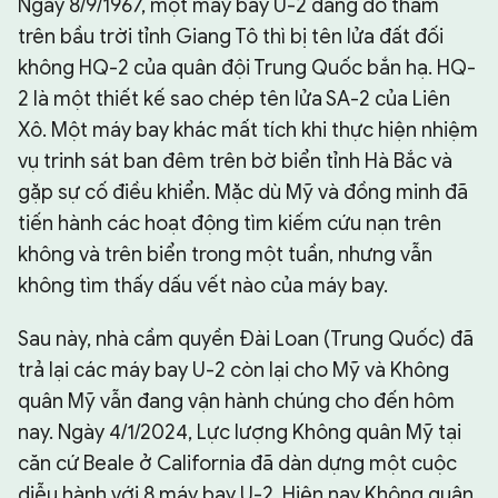
Ngày 8/9/1967, một máy bay U-2 đang do thám
trên bầu trời tỉnh Giang Tô thì bị tên lửa đất đối
không HQ-2 của quân đội Trung Quốc bắn hạ. HQ-
2 là một thiết kế sao chép tên lửa SA-2 của Liên
Xô. Một máy bay khác mất tích khi thực hiện nhiệm
vụ trinh sát ban đêm trên bờ biển tỉnh Hà Bắc và
gặp sự cố điều khiển. Mặc dù Mỹ và đồng minh đã
tiến hành các hoạt động tìm kiếm cứu nạn trên
không và trên biển trong một tuần, nhưng vẫn
không tìm thấy dấu vết nào của máy bay.
Sau này, nhà cầm quyền Đài Loan (Trung Quốc) đã
trả lại các máy bay U-2 còn lại cho Mỹ và Không
quân Mỹ vẫn đang vận hành chúng cho đến hôm
nay. Ngày 4/1/2024, Lực lượng Không quân Mỹ tại
căn cứ Beale ở California đã dàn dựng một cuộc
diễu hành với 8 máy bay U-2. Hiện nay Không quân