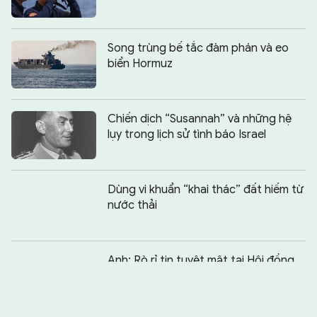
Song trùng bế tắc đàm phán và eo
biển Hormuz
Chiến dịch “Susannah” và những hệ
lụy trong lịch sử tình báo Israel
Dùng vi khuẩn “khai thác” đất hiếm từ
nước thải
Chia sẻ:
0
Anh: Rò rỉ tin tuyệt mật tại Hội đồng
An ninh Quốc gia