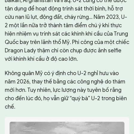
Balkan, Afghanistan và Iraq. U-2 cũng có thể được
tận dụng để hoạt động trinh sát thời bình, hỗ trợ
cứu nạn lũ lụt, động đất, cháy rừng... Năm 2023, U-
2 một lần nữa trở thành tâm điểm chú ý khi thực
hiện nhiệm vụ trinh sát các khinh khí cầu của Trung
Quốc bay trên lãnh thổ Mỹ. Phi công của một chiếc
Dragon Lady thậm chí còn chụp được ảnh selfie
với khinh khí cầu ở độ cao lớn.
Không quân Mỹ có ý định cho U-2 nghỉ hưu vào
năm 2026, thay thế bằng các công nghệ do thám
mới hơn. Tuy nhiên, lực lượng này tuyên bố rằng
cho đến lúc đó, họ vẫn giữ “quý bà” U-2 trong biên
chế.