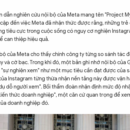
ện dẫn nghiên cứu nội bộ của Meta mang tên "Project My
 cập đến việc Meta đã nhận thức được rằng, những trẻ 
ng tiêu cực trong cuộc sống có nguy cơ nghiện Instagr
ể can thiệp hiệu quả.
ội bộ của Meta cho thấy chính công ty từng so sánh tác
úy và cờ bạc. Trong khi đó, một bản ghi nhớ nội bộ củ
ả "sự nghiện xem" như một mục tiêu cần đạt được của 
của Instagram từng thừa nhận nền tảng này được vận 
dụ dỗ người xem". Bồi thẩm đoàn nhận định mức độ nhậ
"kiến thức doanh nghiệp", một căn cứ quan trọng để xe
của doanh nghiệp đó.