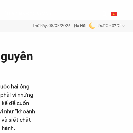
0
THỂ THAO
BẠN ĐỌC & CAND
VI
Thứ Bảy, 08/08/2026
Hà Nội
,
26.1°C - 37°C
u để đảm bảo an ninh năng lượng quốc gia
Thực hiện Nghị quyết Đại 
 nguyên
buộc hai ông
phải vì những
t kế để cuốn
ví như "khoảnh
 và siết chặt
 hành.