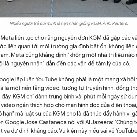
Nhiều người trẻ coi mình là nạn nhân giống KGM. Ảnh: Reuters.
a, Meta liên tục cho rằng nguyên đơn KGM đã gặp các v
ớc liên quan tới môi trường gia đình bất ổn, không liên 
ram. Meta cũng khẳng định "không một nhà trị liệu nào 
i là nguyên nhân" dẫn đến các vấn đề tâm lý của cô.
Google lập luận YouTube không phải là một mạng xã hội
à là một nền tảng video, tương tự truyền hình, đồng th
đây, KGM chỉ dành trung bình vài phút mỗi ngày sử dụ
 video ngắn thích hợp cho màn hình dọc của điện thoại
 hạn" mà luật sư của KGM cho là đã thúc đẩy hành vi g
n Google Jose Castaneda nói với Al Jazeera: "Chúng 
t và dự định kháng cáo. Vụ kiện này hiểu sai về YouTub