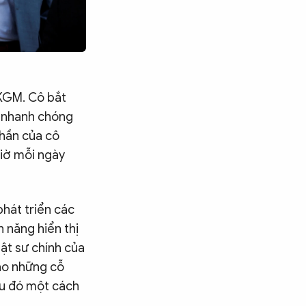
 KGM. Cô bắt
ó nhanh chóng
thần của cô
giờ mỗi ngày
phát triển các
 năng hiển thị
uật sư chính của
tạo những cỗ
ều đó một cách