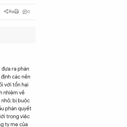
0
ã đưa ra phán
 định các nền
i với tổn hại
ch nhiệm về
 nhỏ; bị buộc
dấu phán quyết
ới trong việc
ng ty mẹ của