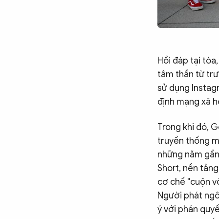
Hồi đáp tại tò
tâm thần từ trư
sử dụng Instag
định mạng xã hộ
Trong khi đó, 
truyền thống m
những năm gần 
Short, nền tảng
cơ chế "cuộn vô
Người phát ngô
ý với phán quyế