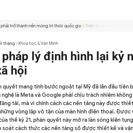
ÌNH
CÔNG AN TRONG LÒNG DÂN
XÃ HỘI
PHÁP LUẬT
QUỐC TẾ
VĂN HÓA - 
ải trở thành nền móng tri thức quốc gia
Triệt để tiết kiệm xăng dầ
ối tháng
Khoa học & Văn Minh
 pháp lý định hình lại kỷ
ã hội
 quyết mang tính bước ngoặt tại Mỹ đã lần đầu tiên 
 nghệ là Meta và Google phải chịu trách nhiệm không 
đăng tải, mà vì chính cách các nền tảng này được thiế
những vòng lặp vô tận của màn hình điện thoại. Được 
của thế kỷ 21, phán quyết này mở ra làn sóng kiện tụng
m soát cách thức các nền tảng số được thiết kế và vận