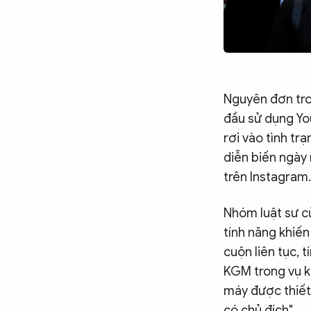
Nguyên đơn tron
đầu sử dụng Yo
rơi vào tình tr
diễn biến ngày 
trên Instagram.
Nhóm luật sư củ
tính năng khiến
cuộn liên tục, 
KGM trong vụ ki
máy được thiết
có chủ đích".