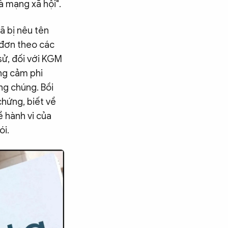
à mạng xã hội".
ã bị nêu tên
 đơn theo các
sử, đối với KGM
ũng cảm phi
ng chúng. Bồi
hứng, biết về
ề hành vi của
ói.