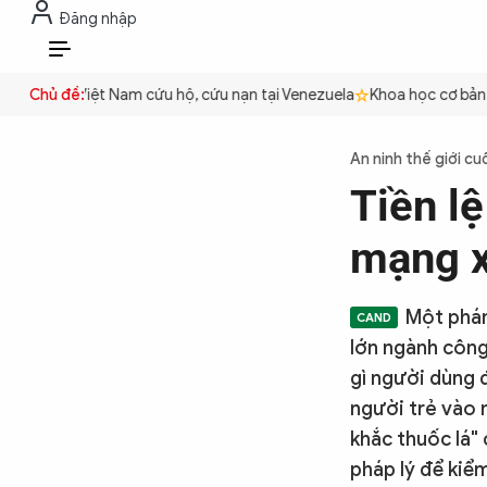
Đăng nhập
THỜI SỰ
CHỐNG DIỄN BIẾN HÒA B
VI
Công an Việt Nam cứu hộ, cứu nạn tại Venezuela
Chủ đề:
Khoa học cơ bản ph
THỜI SỰ
An ninh thế giới cu
Tiền lệ
CHỐNG DIỄN BIẾN HÒA BÌNH
mạng x
CÔNG AN TRONG LÒNG DÂN
Một phán
lớn ngành công
XÃ HỘI
gì người dùng 
người trẻ vào 
khắc thuốc lá" 
PHÁP LUẬT
pháp lý để kiể