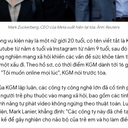
Mark Zuckerberg, CEO của Meta xuất hiện tại tòa. Ảnh: Reuters.
g vụ kiện này là một nữ giới 20 tuổi, có tên viết tắt là
utube từ năm 6 tuổi và Instagram từ năm 9 tuổi, sau đ
ạng nghiện mạng xã hội khiến các vấn đề sức khỏe tâm 
một xấu đi. Theo hồ sơ, có thời điểm KGM dành tới 16 
 "Tôi muốn online mọi lúc", KGM nói trước tòa.
a KGM lập luận, các công ty công nghệ lớn đã cố tình 
 người trẻ phụ thuộc vào mạng xã hội, bao gồm các tính
tính năng tự phát video không ngừng theo thuật toán. L
ện, Mark Lanier, khẳng định: "Các công ty này đã chế 
 kế để gây nghiện cho não bộ của trẻ em và họ làm đi