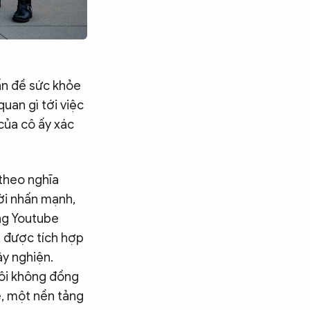
ấn đề sức khỏe
quan gì tới việc
của cô ấy xác
 theo nghĩa
ời nhấn mạnh,
ng Youtube
, được tích hợp
ây nghiện.
tôi không đồng
e, một nền tảng