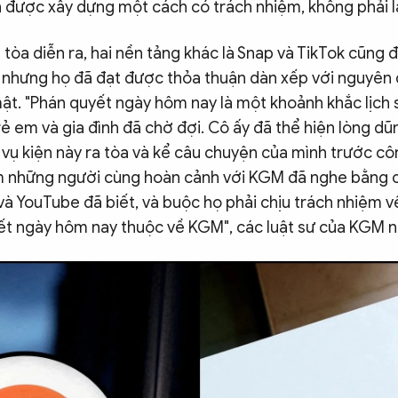
n được xây dựng một cách có trách nhiệm, không phải l
 tòa diễn ra, hai nền tảng khác là Snap và TikTok cũng đ
, nhưng họ đã đạt được thỏa thuận dàn xếp với nguyên
ật. "Phán quyết ngày hôm nay là một khoảnh khắc lịch 
ẻ em và gia đình đã chờ đợi. Cô ấy đã thể hiện lòng d
vụ kiện này ra tòa và kể câu chuyện của mình trước cô
những người cùng hoàn cảnh với KGM đã nghe bằng c
à YouTube đã biết, và buộc họ phải chịu trách nhiệm v
ết ngày hôm nay thuộc về KGM", các luật sư của KGM n