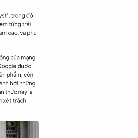
st", trong đó
em từng trải
am cao, và phụ
 động của mạng
a Google được
sản phẩm, còn
hành bởi những
n thức này là
m xét trách
Tìm kiếm