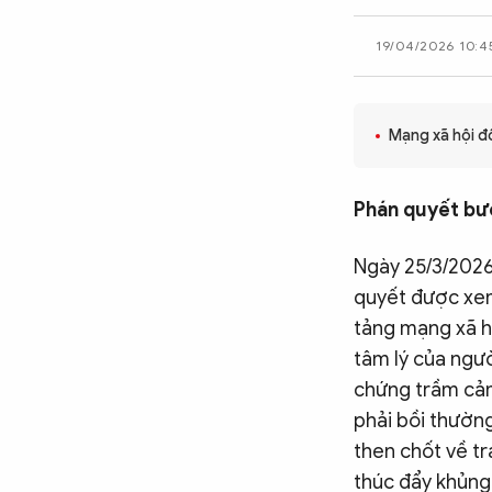
CÔNG NGHỆ
19/04/2026 10:4
QUỐC TẾ
Mạng xã hội đố
VĂN HÓA - THỂ THAO
Phán quyết bư
BẠN ĐỌC & CAND
Ngày 25/3/2026
quyết được xem
tảng mạng xã hộ
ĐA PHƯƠNG TIỆN
tâm lý của ngườ
eMagazine
Podcast
chứng trầm cảm 
phải bồi thường
Video
Ảnh
then chốt về t
Infographic
thúc đẩy khủng