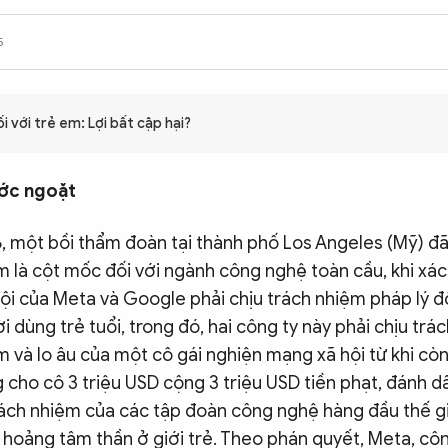
5
i với trẻ em: Lợi bất cập hại?
ớc ngoặt
, một bồi thẩm đoàn tại thành phố Los Angeles (Mỹ) đ
 là cột mốc đối với ngành công nghệ toàn cầu, khi xác
i của Meta và Google phải chịu trách nhiệm pháp lý đố
i dùng trẻ tuổi, trong đó, hai công ty này phải chịu trá
và lo âu của một cô gái nghiện mạng xã hội từ khi còn
 cho cô 3 triệu USD cộng 3 triệu USD tiền phạt, đánh 
rách nhiệm của các tập đoàn công nghệ hàng đầu thế gi
 hoảng tâm thần ở giới trẻ. Theo phán quyết, Meta, cô