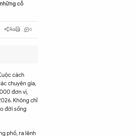
 những cỗ
0
 Cuộc cách
ác chuyên gia,
000 đơn vị,
2026. Không chỉ
ào đời sống
ng phố, ra lệnh