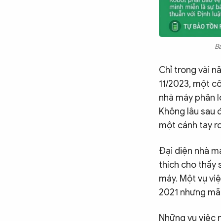
Ba
Chỉ trong vài n
11/2023, một c
nhà máy phân l
Không lâu sau đ
một cánh tay r
Đại diện nhà má
thích cho thấy 
máy. Một vụ vi
2021 nhưng mãi
Những vụ việc n