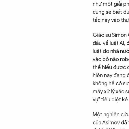
như một giải ph
cũng sẽ biết dừ
tắc này vào th
Giáo sư Simon 
đầu về luật AI, 
luật do nhà nướ
vào bộ não robo
thể hiểu được c
hiện nay đang 
không hề có sự
máy xử lý xác s
vụ" tiêu diệt k
Một nghiên cứu 
của Asimov đã 