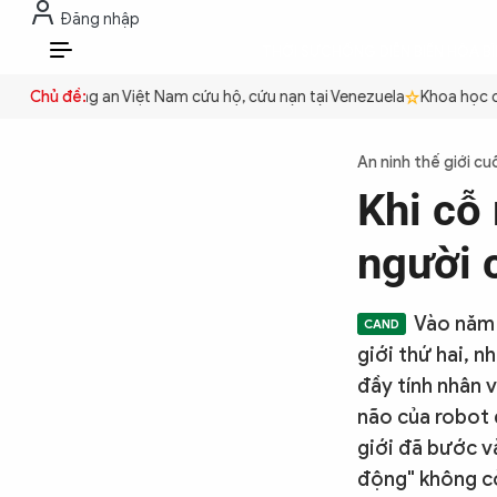
Đăng nhập
THỜI SỰ
CHỐNG DIỄN BIẾN HÒA B
VI
uyền
Chủ đề:
Công an Việt Nam cứu hộ, cứu nạn tại Venezuela
Khoa học cơ 
THỜI SỰ
An ninh thế giới cu
Khi cỗ 
CHỐNG DIỄN BIẾN HÒA BÌNH
người 
CÔNG AN TRONG LÒNG DÂN
Vào năm 
giới thứ hai, 
XÃ HỘI
đầy tính nhân v
não của robot 
giới đã bước v
PHÁP LUẬT
động" không còn