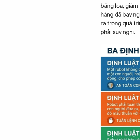
Chuyên trang
An ninh thế giới
Văn nghệ Công an
bằng loa, giám 
Chuyên đề
hàng đã bay nga
ra trong quá tr
phải suy nghĩ.