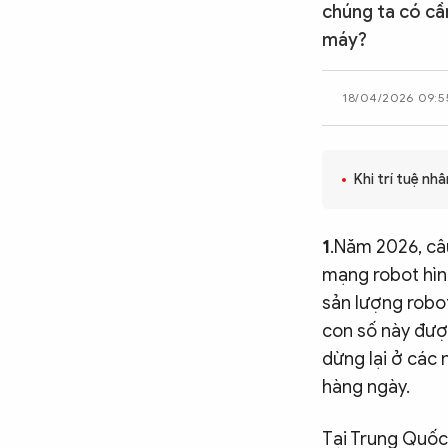
chúng ta có cầ
CÔNG NGHỆ
máy?
18/04/2026 09:5
QUỐC TẾ
VĂN HÓA - THỂ THAO
Khi trí tuệ nh
BẠN ĐỌC & CAND
1
.Năm 2026, câ
mạng robot hìn
sản lượng robo
ĐA PHƯƠNG TIỆN
con số này đượ
eMagazine
Podcast
dừng lại ở các
Video
Ảnh
hàng ngày.
Infographic
Tại Trung Quốc,