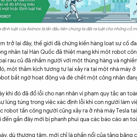
 định luật của Asimov là lần đầu tiên chúng ta đặt ra luật cho những cỗ m
ăm trở lại đây, thế giới đã chứng kiến hàng loạt sự cố đ
ông nhân tại Hàn Quốc đã thiệt mạng khi một robot cô
oại rau củ đã nhầm người với một thùng hàng và nghiền
ó, một thảm kịch tương tự lại xảy ra tại một nhà máy ở 
obot bất ngờ hoạt động và đè chết một công nhân đang
y khi đó đã đổ lỗi cho nạn nhân vi phạm quy tắc an toàn,
sự lúng túng trong việc xác định lỗi khi con người làm v
ệc robot tấn công người cũng xảy ra ở nhà máy Tesla tạ
 đến gần đây mới bị phanh phui qua các báo cáo an to
ày, dù thương tâm, mới chỉ là phần nổi của tảng băng 