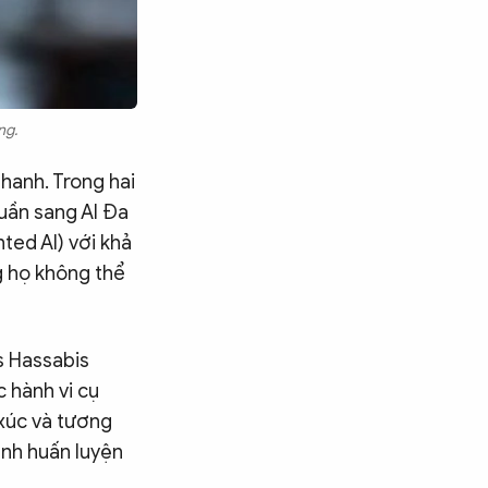
ng.
hanh. Trong hai
uần sang AI Đa
ted AI) với khả
g họ không thể
s Hassabis
 hành vi cụ
 xúc và tương
ình huấn luyện