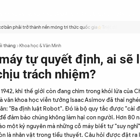
ÌNH
CÔNG AN TRONG LÒNG DÂN
XÃ HỘI
PHÁP LUẬT
QUỐC TẾ
VĂN HÓA - 
bản phải trở thành nền móng tri thức quốc gia
Triệt để tiết kiệm x
ối tháng
Khoa học & Văn Minh
máy tự quyết định, ai sẽ 
chịu trách nhiệm?
1942, khi thế giới còn đang chìm trong khói lửa của C
nhà văn khoa học viễn tưởng Isaac Asimov đã thai ngh
ăn: "Ba định luật Robot". Đó là bộ quy tắc được "cài 
để đảm bảo chúng không làm hại con người. Hơn 80 n
ào một kỷ nguyên mà những cỗ máy biết tự "suy nghĩ"
 là nhân vật trong tiểu thuyết. Câu hỏi được đặt ra lú