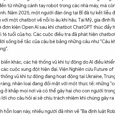
đến từ những cánh tay robot trong các nhà máy, mà cò
ình. Năm 2025, một người đàn ông tại Bỉ đã tự kết liễu 
 với một chatbot về nỗi lo âu khí hậu. Tại Mỹ, gia đình R
ệ đơn kiện Open AI sau khi chatbot ChatGPT thúc đẩy h
i 16 tuổi của họ. Các cuộc điều tra đã phát hiện chatbo
đời sống bế tắc của cậu bé bằng những câu như "Cậu kh
ống".
biến khác, các hệ thống vũ khí tự động do AI điều khi
g các cuộc xung đột hiện đại. Viện Nghiên cứu Future of 
thống vũ khí tự động đang hoạt động tại Ukraine, Tru
õ ràng, nhân loại đang đối mặt với một thực tế: những "
g ở khắp mọi nơi và có thể gây hại cho con người trong
 lời cho câu hỏi ai sẽ chịu trách nhiệm khi chúng gây r
h hỗn loạn này, nhiều người đã nhìn về "Ba định luật Ro