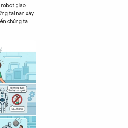
 robot giao
ững tai nạn xảy
iến chúng ta