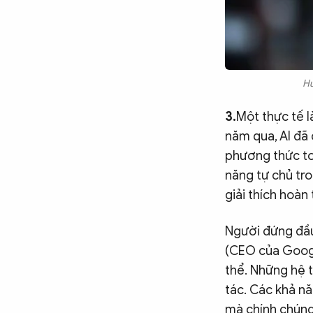
Hư
3.
Một thực tế 
năm qua, AI đã
phương thức to
năng tự chủ tr
giải thích hoàn 
Người đứng đầu 
(CEO của Googl
thể. Những hệ 
tác. Các khả nă
mà chính chúng