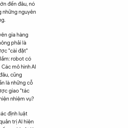
lớn đến đâu, nó
ụng những nguyên
ng.
yên gia hàng
hông phải là
ợc "cài đặt"
 lầm: robot có
. Các mô hình AI
đâu, cũng
ần là những cỗ
ược giao "tác
 hiện nhiệm vụ?
ác định luật
ản trị AI hiện