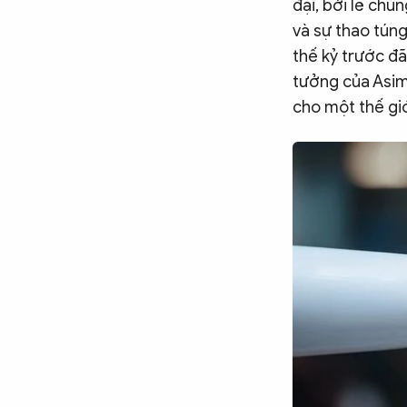
đại, bởi lẽ chú
và sự thao túng
thế kỷ trước đã
tưởng của Asim
cho một thế giớ