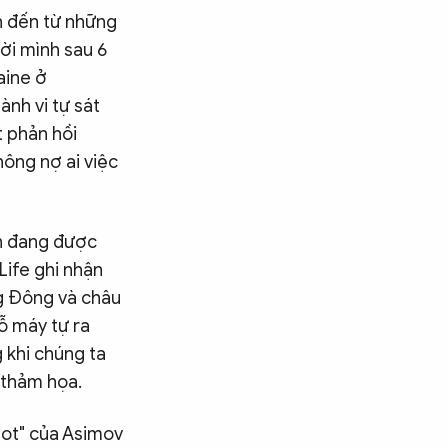
n đến từ những
đời mình sau 6
aine ở
ành vi tự sát
t phản hồi
ông nợ ai việc
ển đang được
Life ghi nhận
ng Đông và châu
cỗ máy tự ra
 khi chúng ta
a thảm họa.
bot" của Asimov
Tìm kiếm