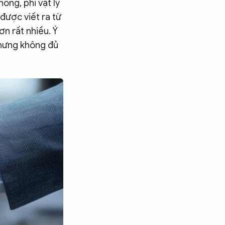
ống, phi vật lý
được viết ra từ
n rất nhiều. Ý
nhưng không đủ