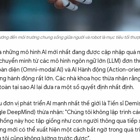
ớng đến môi trường chung sống giữa người và robot là mục tiêu tối thượ
là những mô hình AI mới nhất đang được cập nhập quá n
 chuyển mình từ các mô hình ngôn ngữ lớn (LLM) đơn th
àn diện (Omni-modal AI) và AI Hành động (Action-orien
ong hành động rất lớn. Các nhà khoa học thừa nhận rằn
toàn tại sao AI lại đưa ra một số quyết định nhất định.
đơn vị phát triển AI mạnh nhất thế giới là Tiến sĩ Demi
e DeepMind) thừa nhận: "Chúng tôi không lập trình các
thống này học tập giống như con người thông qua tiếp
ng mới có thể xuất hiện một cách bất ngờ trong quá tr
 tôi cũng không lường trước được".