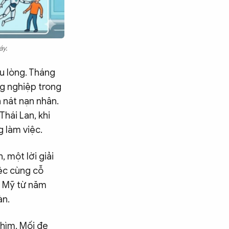
áy.
au lòng. Tháng
ng nghiệp trong
 nát nạn nhân.
Thái Lan, khi
 làm việc.
 một lời giải
iệc cùng cỗ
i Mỹ từ năm
àn.
chìm. Mối đe