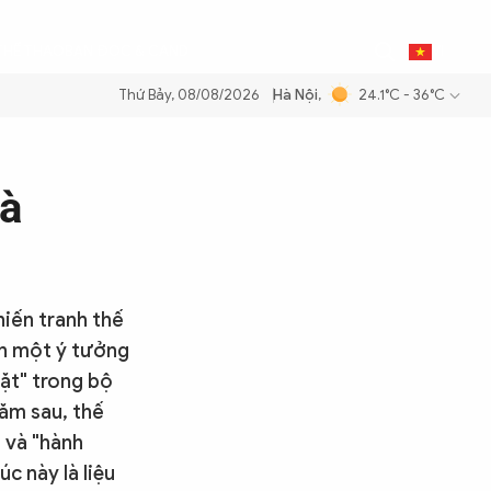
0
THỂ THAO
BẠN ĐỌC & CAND
VI
Thứ Bảy, 08/08/2026
Hà Nội
,
24.1°C - 36°C
ăng dầu để đảm bảo an ninh năng lượng quốc gia
Thực hiện Nghị quyế
là
hiến tranh thế
én một ý tưởng
đặt" trong bộ
ăm sau, thế
 và "hành
c này là liệu