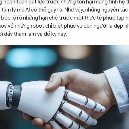
ng hoàn toàn bất lực trước những tổn hại mang tính hệ th
 tâm lý mà AI có thể gây ra. Như vậy, những nguyên tắc 
 bộc lộ rõ những hạn chế trước một thực tế phức tạp hơ
ov về những robot chỉ biết phục vụ con người là đẹp 
i đầy tham lam và đố kỵ này.