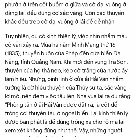
phướn ở trên cột buồm ở giữa và cờ đại vuông ở
đằng lái, đều dùng cờ sắc vàng. Còn các thuyền
khác đều treo cờ đại vuông ở lái để dễ nhận.
Tuy nhiên, dù có kính thiên lý, việc nhìn nhầm màu
cờ vẫn xảy ra. Mùa hạ năm Minh Mạng thứ 16
(1835), thuyền buôn của Pháp đến cửa biển Đà
Nẵng, tỉnh Quảng Nam. Khi mới đến vụng Trà Sơn,
thuyền của họ thả neo, kéo cờ trắng của nước ấy
làm hiệu. Nhưng, binh lính ở cửa ải Hải Vân nhầm
tưởng là cờ hiệu thuyền của Thủy sư ta, sắc vàng
lờ mờ, nên đem việc tâu lên. Nhà vua lại ra dụ rằng:
“Phòng tấn ở ải Hải Vân được đặt ra, là cốt để
trông coi thuyền tàu ở ngoài biển. Lại kính thiên lý
được ban phát là để dùng trông xa cho rõ mà lại
xem xét không đúng như thế. Vậy, những người