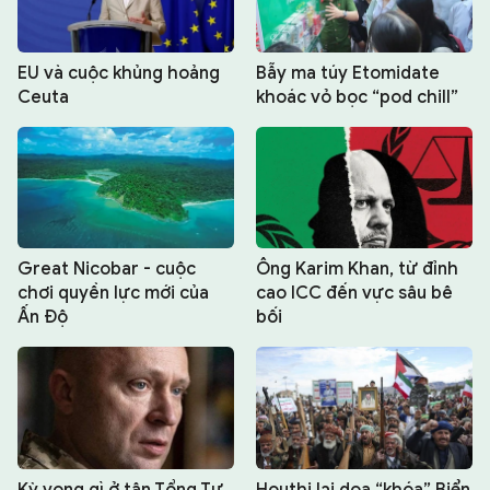
EU và cuộc khủng hoảng
Bẫy ma túy Etomidate
Ceuta
khoác vỏ bọc “pod chill”
Great Nicobar - cuộc
Ông Karim Khan, từ đỉnh
chơi quyền lực mới của
cao ICC đến vực sâu bê
Ấn Độ
bối
Kỳ vọng gì ở tân Tổng Tư
Houthi lại dọa “khóa” Biển