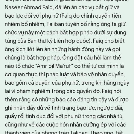
Naseer Ahmad Faiq, đã lên án các vụ bắt giữ và
bạo lực đối với phụ nữ (Faiq do chính quyền tiền
nhiệm bổ nhiệm, Taliban tuyên bố rằng ông ta giữ
chức vụ này một cách bất hợp pháp dưới sự dung
túng của Ban thư ký Liên hợp quốc). Faiq cho biết
ông kịch liệt lên án những hành động này và gọi
chúng là bất hợp pháp. Ông đặt câu hỏi làm thế
nào tổ chức "Amr bil Ma'ruf" có thể tự coi mình là
cơ quan thực thi pháp luật và bảo vệ nhân quyền,
bao gồm cả quyền của phụ nữ, trong khi hằng ngày
lại vi phạm nghiêm trọng các quyền đó. Faiq nói
thêm rằng có những báo cáo đáng tin cậy và được
ghi nhận đầy đủ về tình trạng bạo lực, ngược đãi,
quấy rối tình dục đối với phụ nữ trong các nhà tù,
cũng như về các cuộc hôn nhân cưỡng ép với các
thành viên của phong trào Taliban. Theo ông, tất