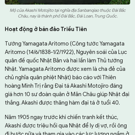
Mộ của Akashi Motojito tại nghĩa địa Sanbanqiao thuộc Đài Bắc
Châu, nay là thành phố Đài Bắc, Đài Loan, Trung Quốc.
Hoạt động ở bán đảo Triều Tiên
Tướng Yamagata Aritomo (Công tước Yamagata
Aritomo (14/6/1838-1/2/1922), Nguyên soái của Lục
quân đế quốc Nhật Bản và hai lần làm Thủ tướng
Nhật. Yamagata Aritomo được xem là cha đẻ của
chủ nghĩa quân phiệt Nhật) báo cáo với Thiên
hoàng Minh Trị rằng Đại tá Akashi Motojiro đáng
giá hơn 10 sư đoàn quân ở Mãn Châu giúp Nhật đại
thắng. Akashi được thăng hàm đại tá ở tuổi 40.
Năm 1905 ngay trước khi chiến tranh kết thúc,
Akashi được triệu hồi qua Nhật để ly dị vợ, rồi ông
đi bước nữa và tham gia vào các lực lượng ngầm ở