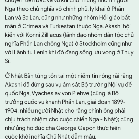
chuyển tiền bạc và vũ khí cho những nhóm người
Nga theo chủ nghĩa vô chính phủ, ly khai ở Phần
Lan và Ba Lan, cũng như những nhóm Hồi giáo bất
mãn ở Crimea và Turkestan thuộc Nga. Akashi hội
kiến với Konni Zilliacus (lãnh đạo nhóm dân tộc chủ
nghĩa Phần Lan chống Nga) ở Stockholm cũng như
với Lãnh tụ Lenin khi đó đang sống lưu vong ở Thụy
Sĩ.
Ở Nhật Bản từng tồn tại một niềm tin rộng rãi rằng
Akashi đã đứng sau vụ ám sát Bộ trưởng Nội vụ đế
quốc Nga, Vyacheslav von Plehve (cũng là Bộ
trưởng quốc vụ khanh Phần Lan, giai đoạn 1899-
1904, nhiều người Nhật cho rằng chính ông phải
chịu trách nhiệm cho cuộc chiến Nga - Nhật); cũng
như ủng hộ đức cha George Gapon thực hiện
cuộc khởi nghĩa Chủ Nhật đẫm máu.