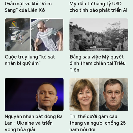
Giải mật vũ khí “Vòm
Mỹ đầu tư hàng tỷ USD
Sáng” của Liên Xô
cho tình báo phát triển AI
Cuộc truy lùng “kẻ sát
Đằng sau việc Mỹ quyết
nhân bị quỷ ám”
định tham chiến tại Triều
Tiên
Nguyên nhân bất đồng Ba
Thi thể dưới gầm cầu
Lan - Ukraine và triển
thang và người chồng 25
vọng hòa giải
năm nói dối