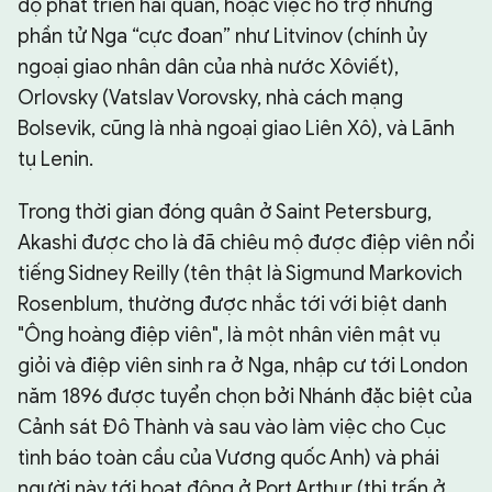
độ phát triển hải quân, hoặc việc hỗ trợ những
phần tử Nga “cực đoan” như Litvinov (chính ủy
ngoại giao nhân dân của nhà nước Xôviết),
Orlovsky (Vatslav Vorovsky, nhà cách mạng
Bolsevik, cũng là nhà ngoại giao Liên Xô), và Lãnh
tụ Lenin.
Trong thời gian đóng quân ở Saint Petersburg,
Akashi được cho là đã chiêu mộ được điệp viên nổi
tiếng Sidney Reilly (tên thật là Sigmund Markovich
Rosenblum, thường được nhắc tới với biệt danh
"Ông hoàng điệp viên", là một nhân viên mật vụ
giỏi và điệp viên sinh ra ở Nga, nhập cư tới London
năm 1896 được tuyển chọn bởi Nhánh đặc biệt của
Cảnh sát Đô Thành và sau vào làm việc cho Cục
tình báo toàn cầu của Vương quốc Anh) và phái
người này tới hoạt động ở Port Arthur (thị trấn ở