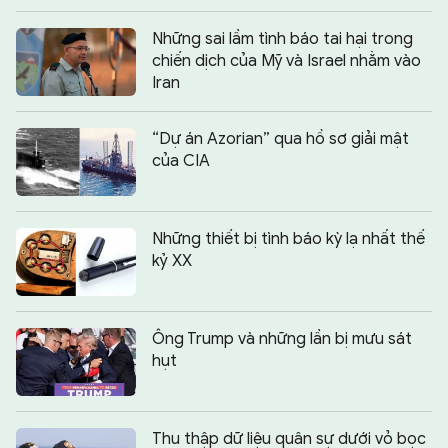
Những sai lầm tình báo tai hại trong
chiến dịch của Mỹ và Israel nhằm vào
Iran
“Dự án Azorian” qua hồ sơ giải mật
của CIA
Những thiết bị tình báo kỳ lạ nhất thế
kỷ XX
Ông Trump và những lần bị mưu sát
hụt
Thu thập dữ liệu quân sự dưới vỏ bọc