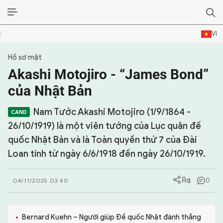
VI
Hồ sơ mật
SỰ KIỆN & BÌNH LUẬN
Akashi Motojiro - “James Bond”
HẬU TRƯỜNG
của Nhật Bản
KINH TẾ - VĂN HÓA - THỂ THAO
Nam Tước Akashi Motojiro (1/9/1864 -
26/10/1919) là một viên tướng của Lục quân đế
HỒ SƠ MẬT
quốc Nhật Bản và là Toàn quyền thứ 7 của Đài
Loan tính từ ngày 6/6/1918 đến ngày 26/10/1919.
PHÓNG SỰ
HỒ SƠ INTERPOL
0
04/11/2025 03:40
VỤ ÁN NỔI TIẾNG
Bernard Kuehn – Người giúp Đế quốc Nhật đánh thắng
TƯ LIỆU