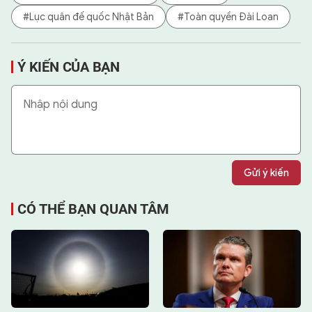
#Lục quân đế quốc Nhật Bản
#Toàn quyền Đài Loan
Ý KIẾN CỦA BẠN
Gửi ý kiến
CÓ THỂ BẠN QUAN TÂM