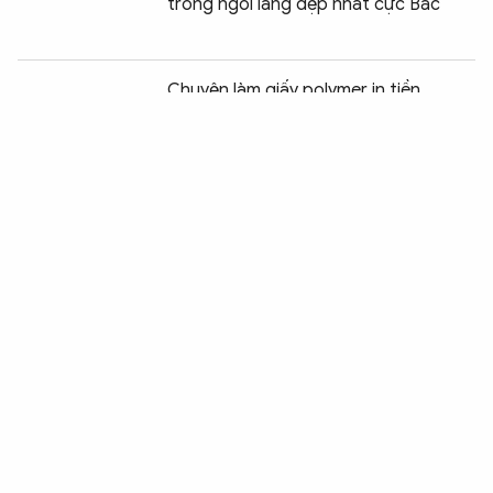
trong ngôi làng đẹp nhất cực Bắc
Chia sẻ:
0
Chuyện làm giấy polymer in tiền
Thách thức an ninh mạng, với những
dấu ấn Việt Nam
Robot hình người – mũi tiên phong
công nghệ của Trung Quốc
Quốc tử giám nơi hun đúc nhân tài