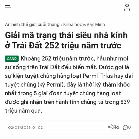
VI
VI
EN
An ninh thế giới cuối tháng
Khoa học & Văn Minh
THỜI SỰ
Giải mã trạng thái siêu nhà kính
ở Trái Đất 252 triệu năm trước
CHỐNG DIỄN BIẾN HÒA BÌNH
Khoảng 252 triệu năm trước, hầu như mọi
sự sống trên Trái Đất đều biến mất. Được gọi là
CÔNG AN TRONG LÒNG DÂN
sự kiện tuyệt chủng hàng loạt Permi-Trias hay đại
tuyệt chủng (kỷ Permi), đây là thời kỷ thảm khốc
XÃ HỘI
nhất trong 5 giai đoạn tuyệt chủng hàng loạt
được ghi nhận trên hành tinh chúng ta trong 539
PHÁP LUẬT
triệu năm qua.
CÔNG NGHỆ
0
02/08/2025 01:02