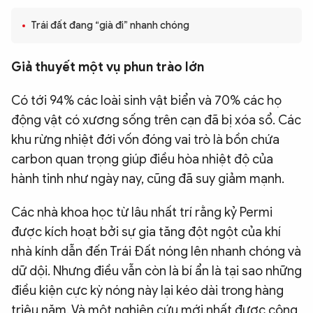
QUỐC TẾ
Trái đất đang “già đi” nhanh chóng
VĂN HÓA - THỂ THAO
Giả thuyết một vụ phun trào lớn
Có tới 94% các loài sinh vật biển và 70% các họ
BẠN ĐỌC & CAND
động vật có xương sống trên cạn đã bị xóa sổ. Các
khu rừng nhiệt đới vốn đóng vai trò là bồn chứa
ĐA PHƯƠNG TIỆN
carbon quan trọng giúp điều hòa nhiệt độ của
eMagazine
Podcast
hành tinh như ngày nay, cũng đã suy giảm mạnh.
Video
Ảnh
Các nhà khoa học từ lâu nhất trí rằng kỷ Permi
Infographic
được kích hoạt bởi sự gia tăng đột ngột của khí
nhà kính dẫn đến Trái Đất nóng lên nhanh chóng và
Chuyên trang
An ninh thế giới
Văn nghệ Công an
Chuyên đề
dữ dội. Nhưng điều vẫn còn là bí ẩn là tại sao những
điều kiện cực kỳ nóng này lại kéo dài trong hàng
triệu năm. Và một nghiên cứu mới nhất được công