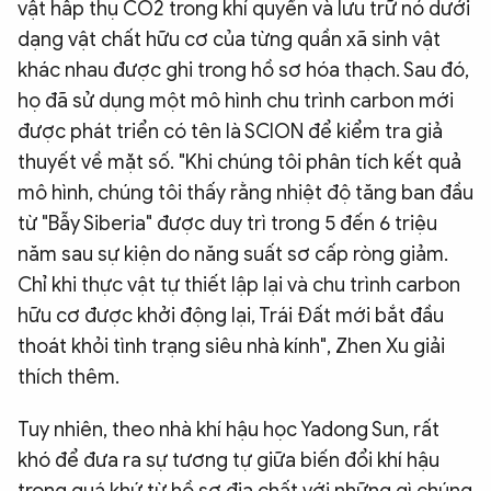
vật hấp thụ CO2 trong khí quyển và lưu trữ nó dưới
dạng vật chất hữu cơ của từng quần xã sinh vật
khác nhau được ghi trong hồ sơ hóa thạch. Sau đó,
họ đã sử dụng một mô hình chu trình carbon mới
được phát triển có tên là SCION để kiểm tra giả
thuyết về mặt số. "Khi chúng tôi phân tích kết quả
mô hình, chúng tôi thấy rằng nhiệt độ tăng ban đầu
từ "Bẫy Siberia" được duy trì trong 5 đến 6 triệu
năm sau sự kiện do năng suất sơ cấp ròng giảm.
Chỉ khi thực vật tự thiết lập lại và chu trình carbon
hữu cơ được khởi động lại, Trái Đất mới bắt đầu
thoát khỏi tình trạng siêu nhà kính", Zhen Xu giải
thích thêm.
Tuy nhiên, theo nhà khí hậu học Yadong Sun, rất
khó để đưa ra sự tương tự giữa biến đổi khí hậu