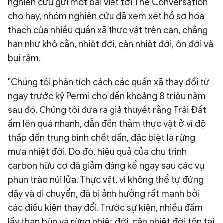
nghiên cứu gửi một bài viết tới The Conversation
cho hay, nhóm nghiên cứu đã xem xét hồ sơ hóa
thạch của nhiều quần xã thực vật trên cạn, chẳng
hạn như khô cằn, nhiệt đới, cận nhiệt đới, ôn đới và
bụi rậm.
"Chúng tôi phân tích cách các quần xã thay đổi từ
ngay trước kỷ Permi cho đến khoảng 8 triệu năm
sau đó. Chúng tôi đưa ra giả thuyết rằng Trái Đất
ấm lên quá nhanh, dẫn đến thảm thực vật ở vĩ độ
thấp đến trung bình chết dần, đặc biệt là rừng
mưa nhiệt đới. Do đó, hiệu quả của chu trình
carbon hữu cơ đã giảm đáng kể ngay sau các vụ
phun trào núi lửa. Thực vật, vì không thể tự đứng
dậy và di chuyển, đã bị ảnh hưởng rất mạnh bởi
các điều kiện thay đổi. Trước sự kiện, nhiều đầm
lầy than bùn và rừng nhiệt đới, cận nhiệt đới tồn tại