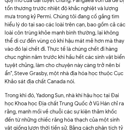
quy mô của đại tuyệt chủng. Pangaea vốn đã dễ bị
tổn thương trước nhiệt độ khắc nghiệt và lượng
mưa trong kỷ Permi. Chúng tôi đang cố gắng tìm
hiểu lý do tại sao các loài trên cạn, bao gồm cả các
loài côn trùng khỏe mạnh bình thường, lại không
thể di cư đến vùng có khí hậu mát mẻ hơn mà thay
vào đó lại chết đi. Thực tế là chúng chết đi hàng
chục nghìn năm trước khi hầu hết các sinh vật biển
tuyệt chủng, làm cho chuyện này càng trở nên bí
ẩn", Steve Grasby, một nhà địa hóa học thuộc Cục
Khảo sát địa chất Canada nói.
Trong khi đó, Yadong Sun, nhà khí hậu học tại Đại
học Khoa học Địa chất Trung Quốc ở Vũ Hán chỉ ra
rằng, manh mối về chuỗi các sự kiện thảm khốc
đến từ những chiếc răng hóa thạch của một sinh
vật giống lươn thời tiền sử. Bằng cách phân tích tỷ