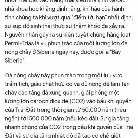
nhốt Trái Đất vào trạng thái siêu nhà kính và các
nhà khoa học khẳng định rằng, khí hậu của hành
tinh chúng ta khi vượt qua "điểm tới hạn" nhất định,
sự sụp đổ sinh thái thực sự thảm khốc đã xảy ra.
Nguyên nhân gây ra sự kiện tuyệt chủng hàng loạt
Permi-Trias là vụ phun trào của một lượng lớn đá
nóng chảy ở Siberia ngày nay, được gọi là "Bẫy
Siberia".
Đá nóng chảy này phun trào trong một lưu vực
trầm tích, giàu chất hữu cơ và đủ nóng để làm tan
chảy các tảng đá xung quanh, giải phóng một
lượng lớn carbon dioxide (CO2) vào bầu khí quyển
của Trái Đất trong thời gian từ 50.000 năm (nếu
ngắn) tới 500.000 năm (nếu kéo dài). Sự gia tăng
nhanh chóng của CO2 trong bầu khí quyển của Trái
Đất và sự gia tăng nhiệt độ đã tạo cơ chế giết