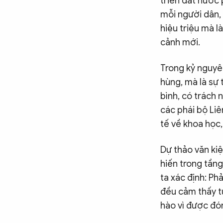
triển đất nước 
mỗi người dân, 
hiệu triệu mà l
cảnh mới.
Trong kỷ nguyê
hùng, mà là sự 
bình, có trách 
các phái bộ Liê
tế về khoa học,
Dự thảo văn kiệ
hiến trong tần
ta xác định: Ph
đều cảm thấy t
hào vì được đó