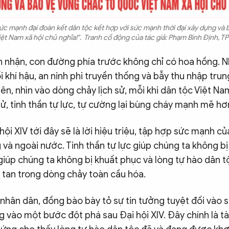
sức mạnh đại đoàn kết dân tộc kết hợp với sức mạnh thời đại xây dựng và
ệt Nam xã hội chủ nghĩa!". Tranh cổ động của tác giả: Phạm Bình Định, TP
n nhận, con đường phía trước không chỉ có hoa hồng. 
i khí hậu, an ninh phi truyền thống và bẫy thu nhập tru
hiên, nhìn vào dòng chảy lịch sử, mỗi khi dân tộc Việt Na
tử, tinh thần tự lực, tự cường lại bùng cháy mạnh mẽ hơ
hội XIV tới đây sẽ là lời hiệu triệu, tập hợp sức mạnh c
và ngoài nước. Tinh thần tự lực giúp chúng ta không bị 
giúp chúng ta không bị khuất phục và lòng tự hào dân 
 tan trong dòng chảy toàn cầu hóa.
u nhân dân, đồng bào bày tỏ sự tin tưởng tuyệt đối vào 
 vào một bước đột phá sau Đại hội XIV. Đây chính là tà