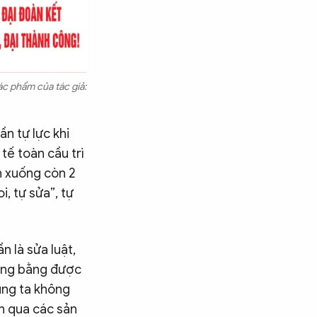
ác phẩm của tác giả:
n tự lực khi
tế toàn cầu trì
ền xuống còn 2
, tự sửa”, tự
 là sửa luật,
 dựng bằng được
úng ta không
ện qua các sản