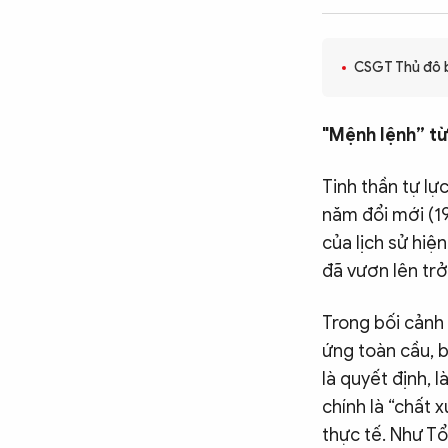
CÔNG NGHỆ
CSGT Thủ đô b
QUỐC TẾ
"Mệnh lệnh” từ
VĂN HÓA - THỂ THAO
Tinh thần tự lự
năm đổi mới (1
BẠN ĐỌC & CAND
của lịch sử hiệ
đã vươn lên trở
ĐA PHƯƠNG TIỆN
Trong bối cảnh 
eMagazine
Podcast
ứng toàn cầu, b
là quyết định, 
Video
Ảnh
chính là “chất
Infographic
thực tế. Như Tổ