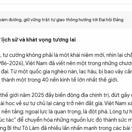
ám đường, giữ vững trật tự giao thông hướng tới Đại hội Đảng
 lịch sử và khát vọng tương lai
c, tự cường không phải là một khái niệm mới, nhìn lại 
986-2026), Việt Nam đã viết nên một trong những chươn
n đại. Từ một quốc gia nghèo nàn, lạc hậu, bị bao vây c
 thành một trong 40 nền kinh tế lớn nhất thế giới.
thế giới năm 2025 đầy biến động địa chính trị, đứt gãy
ài học về sự tự chủ lại càng trở nên đắt giá. Việt Nam xá
là nền tảng; ngoại lực là quan trọng, là đột phá. Lòng tự
 xúc tác” để chuyển hóa những nguồn lực đó thành sức 
ng Bí thư Tô Lâm đã nhiều lần nhấn mạnh trong các bài 