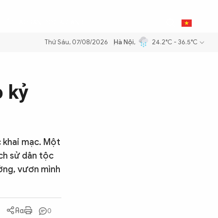
0
THỂ THAO
BẠN ĐỌC & CAND
VI
Thứ Sáu, 07/08/2026
Hà Nội
,
24.2°C - 36.5°C
m xăng dầu để đảm bảo an ninh năng lượng quốc gia
Thực hiện Nghị q
o kỷ
c khai mạc. Một
ch sử dân tộc
ường, vươn mình
0