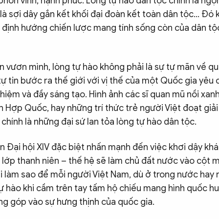
phồn vinh, hạnh phúc. Lòng tự hào dân tộc chính là ngọn
là sợi dây gắn kết khối đại đoàn kết toàn dân tộc… Đó k
à định hướng chiến lược mang tính sống còn của dân tộ
n vươn mình, lòng tự hào không phải là sự tự mãn về q
tự tin bước ra thế giới với vị thế của một Quốc gia yêu
nhiệm và đầy sáng tạo. Hình ảnh các sĩ quan mũ nồi xanh
n Hợp Quốc, hay những trí thức trẻ người Việt đoạt gi
 chính là những đại sứ lan tỏa lòng tự hào dân tộc.
n Đại hội XIV đặc biệt nhấn mạnh đến việc khơi dậy kh
g lớp thanh niên – thế hệ sẽ làm chủ đất nước vào cột
ải làm sao để mỗi người Việt Nam, dù ở trong nước hay 
ự hào khi cầm trên tay tấm hộ chiếu mang hình quốc hu
ng góp vào sự hưng thịnh của quốc gia.