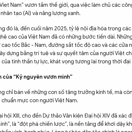
Viet Nam” vươn tầm thế giới, qua việc làm chủ các côn
ệ nhân tạo (AI) và năng lượng xanh.
 đó là, đến cuối năm 2025, tỷ lệ nội địa hóa trong cá
hệ cao của Việt Nam đã có những bước tiến dài. Những
 cao tốc Bắc - Nam, đường sắt tốc độ cao và các cửa
y dựng bằng trí tuệ và sự quyết tâm của người Việt ch
của tinh thần tự lực, khát vọng tương lai trong thời đại
 của “Kỷ nguyên vươn mình”
ng chỉ bàn về những con số tăng trưởng kinh tế, mà còn
và chuẩn mực con người Việt Nam.
i hội XIII, cho đến Dự thảo Văn kiện Đại hội XIV đã xác đ
inh”, là “đột phá chiến lược”, là nền tảng để khơi dậy k