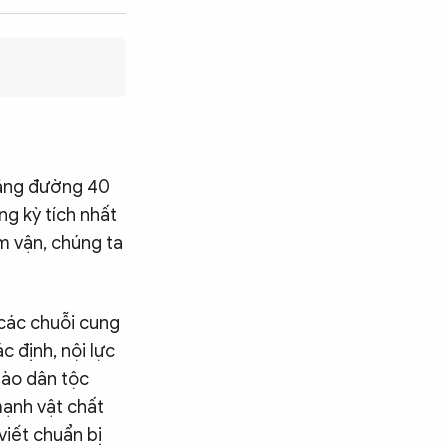
chặng đường 40
g kỳ tích nhất
ấm vận, chúng ta
 các chuỗi cung
c định, nội lực
 hào dân tộc
mạnh vật chất
viết chuẩn bị