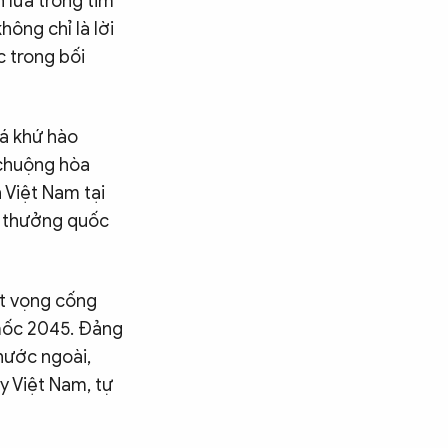
 lửa trong tim
hông chỉ là lời
c trong bối
uá khứ hào
 chuộng hòa
 Việt Nam tại
ải thưởng quốc
át vọng cống
 mốc 2045. Đảng
nước ngoài,
y Việt Nam, tự