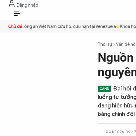
Đăng nhập
THỜI SỰ
CHỐNG DIỄN BIẾN HÒA B
VI
 quyền
Chủ đề:
Công an Việt Nam cứu hộ, cứu nạn tại Venezuela
Khoa học 
THỜI SỰ
Thời sự
Vấn đề h
Nguồn 
CHỐNG DIỄN BIẾN HÒA BÌNH
nguyên
CÔNG AN TRONG LÒNG DÂN
Đại hội 
luồng tư tưởng
XÃ HỘI
đang hiện hữu 
bằng chính đôi
PHÁP LUẬT
17/01/2026 09:4