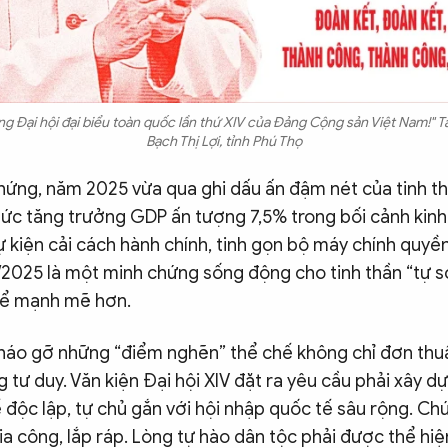
ng Đại hội đại biểu toàn quốc lần thứ XIV của Đảng Cộng sản Việt Nam!" T
Bạch Thị Lợi, tỉnh Phú Thọ
ứng, năm 2025 vừa qua ghi dấu ấn đậm nét của tinh thầ
ức tăng trưởng GDP ấn tượng 7,5% trong bối cảnh kinh 
sự kiện cải cách hành chính, tinh gọn bộ máy chính quy
/2025 là một minh chứng sống động cho tinh thần “tự soi
để mạnh mẽ hơn.
tháo gỡ những “điểm nghẽn” thể chế không chỉ đơn thuần
g tư duy. Văn kiện Đại hội XIV đặt ra yêu cầu phải xây
 độc lập, tự chủ gắn với hội nhập quốc tế sâu rộng. Ch
gia công, lắp ráp. Lòng tự hào dân tộc phải được thể hi