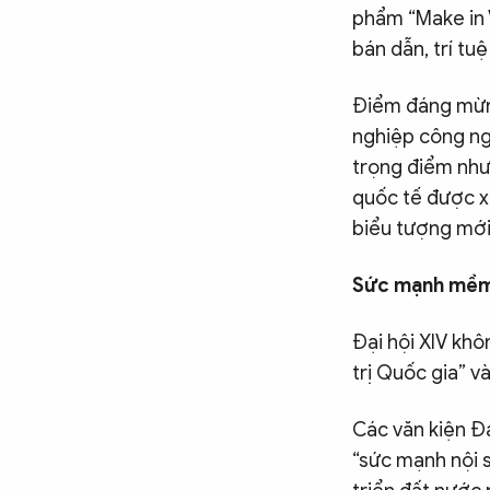
phẩm “Make in 
bán dẫn, trí tu
Điểm đáng mừng
nghiệp công ng
trọng điểm như
quốc tế được xâ
biểu tượng mới 
Sức mạnh mềm
Đại hội XIV khô
trị Quốc gia” 
Các văn kiện Đạ
“sức mạnh nội s