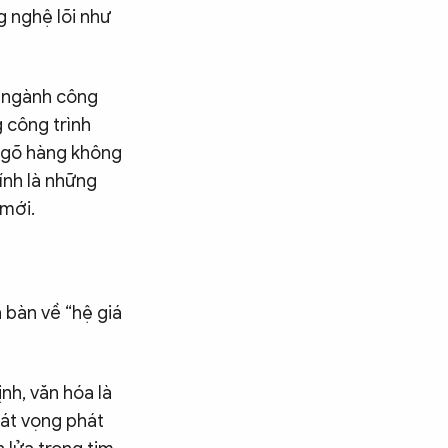
g nghệ lõi như
c ngành công
 công trình
 ngõ hàng không
ính là những
 mới.
 bàn về “hệ giá
ịnh, văn hóa là
hát vọng phát
Tìm kiếm