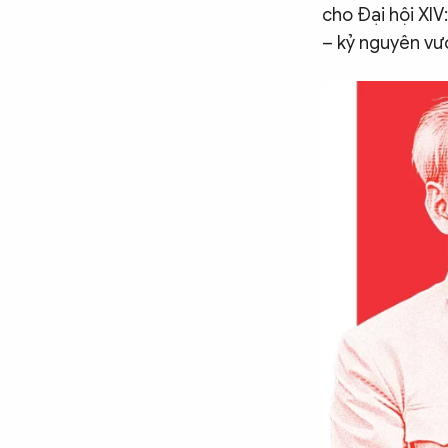
Chuyên trang
An ninh thế giới
Văn nghệ Công an
cho Đại hội XIV
Chuyên đề
– kỷ nguyên vư