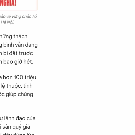
 bảo vệ vững chắc Tổ
 Hà Nội.
Những thách
ng bình vẫn đang
m bị đặt trước
n bao giờ hết.
ủa hơn 100 triệu
lệ thuộc, tinh
tộc giúp chúng
sự lãnh đạo của
i sản quý giá