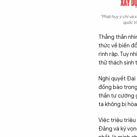
"Phát huy ý chí và 
quốc Vi
Thẳng thắn nhì
thức về biến đổ
rình rập. Tuy n
thử thách sinh 
Nghị quyết Đại 
đồng bào trong 
thần tự cường 
ta không bị hòa
Việc triệu triệ
Đảng và kỳ vọng