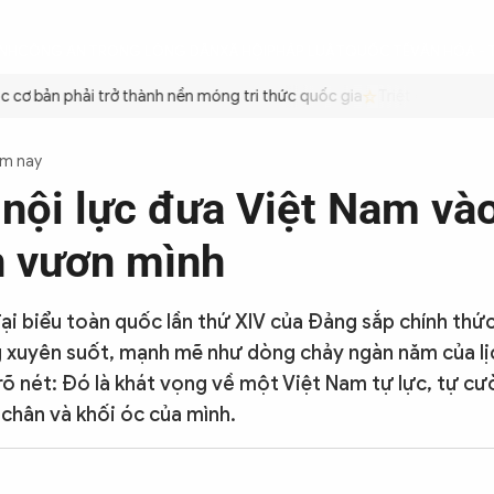
ÌNH
CÔNG AN TRONG LÒNG DÂN
XÃ HỘI
PHÁP LUẬT
QUỐC TẾ
VĂN HÓA - 
cơ bản phải trở thành nền móng tri thức quốc gia
Triệt để tiết kiệ
ôm nay
nội lực đưa Việt Nam và
 vươn mình
đại biểu toàn quốc lần thứ XIV của Đảng sắp chính thứ
 xuyên suốt, mạnh mẽ như dòng chảy ngàn năm của lị
rõ nét: Đó là khát vọng về một Việt Nam tự lực, tự c
 chân và khối óc của mình.
7