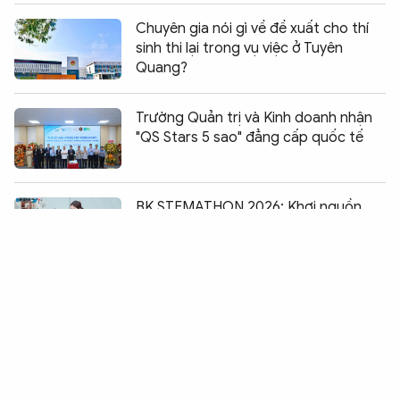
Chuyên gia nói gì về đề xuất cho thí
sinh thi lại trong vụ việc ở Tuyên
Quang?
Trường Quản trị và Kinh doanh nhận
"QS Stars 5 sao" đẳng cấp quốc tế
Chia sẻ:
0
BK STEMATHON 2026: Khơi nguồn
đam mê khoa học từ trải nghiệm thực
tiễn với học sinh cấp 3
Thí sinh không nên đợi đến những giờ
cuối cùng mới “chốt” nguyện vọng
Khởi tố thêm 15 bị can về vi phạm tại