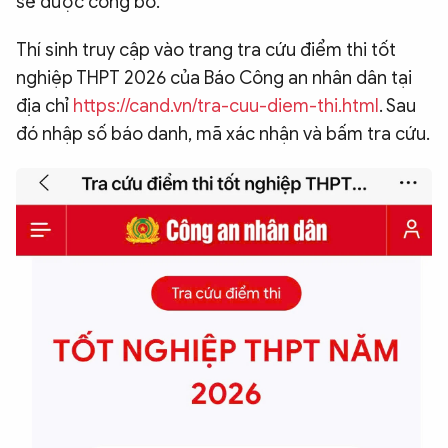
sẽ được công bố.
QUỐC TẾ
Thí sinh truy cập vào trang tra cứu điểm thi tốt
nghiệp THPT 2026 của Báo Công an nhân dân tại
VĂN HÓA - THỂ THAO
địa chỉ
https://cand.vn/tra-cuu-diem-thi.html
. Sau
đó nhập số báo danh, mã xác nhận và bấm tra cứu.
BẠN ĐỌC & CAND
ĐA PHƯƠNG TIỆN
eMagazine
Podcast
Video
Ảnh
Infographic
Chuyên trang
An ninh thế giới
Văn nghệ Công an
Chuyên đề