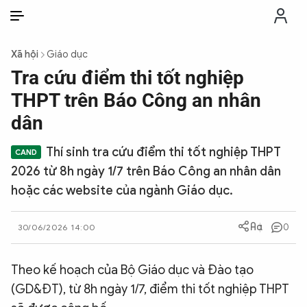
VI
VI
EN
Xã hội
Giáo dục
THỜI SỰ
Tra cứu điểm thi tốt nghiệp
THPT trên Báo Công an nhân
CHỐNG DIỄN BIẾN HÒA BÌNH
dân
Thí sinh tra cứu điểm thi tốt nghiệp THPT
CÔNG AN TRONG LÒNG DÂN
2026 từ 8h ngày 1/7 trên Báo Công an nhân dân
hoặc các website của ngành Giáo dục.
XÃ HỘI
0
30/06/2026 14:00
PHÁP LUẬT
Theo kế hoạch của Bộ Giáo dục và Đào tạo
CÔNG NGHỆ
(GD&ĐT), từ 8h ngày 1/7, điểm thi tốt nghiệp THPT