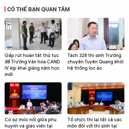
CÓ THỂ BẠN QUAN TÂM
Gấp rút hoàn tất thủ tục
Tách 328 thí sinh Trường
để Trường Văn hóa CAND
chuyên Tuyên Quang khỏi
IV kịp khai giảng năm học
hệ thống lọc ảo
mới
Có sự móc nối giữa phụ
Tổ chức thi lại tất cả các
huynh và giáo viên tại
môn đối với thí sinh tại