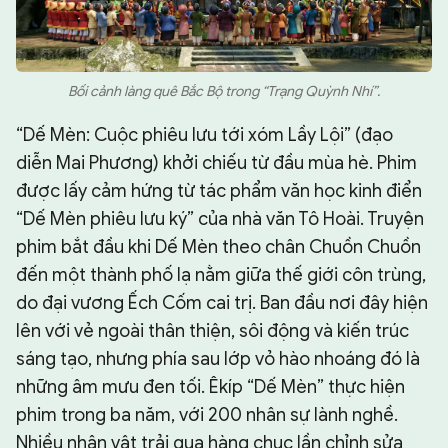
Bối cảnh làng quê Bắc Bộ trong “Trạng Quỳnh Nhí”.
“Dế Mèn: Cuộc phiêu lưu tới xóm Lầy Lội” (đạo
diễn Mai Phương) khởi chiếu từ đầu mùa hè. Phim
được lấy cảm hứng từ tác phẩm văn học kinh điển
“Dế Mèn phiêu lưu ký” của nhà văn Tô Hoài. Truyện
phim bắt đầu khi Dế Mèn theo chân Chuồn Chuồn
đến một thành phố lạ nằm giữa thế giới côn trùng,
do đại vương Ếch Cốm cai trị. Ban đầu nơi đây hiện
lên với vẻ ngoài thân thiện, sôi động và kiến trúc
sáng tạo, nhưng phía sau lớp vỏ hào nhoáng đó là
những âm mưu đen tối. Êkíp “Dế Mèn” thực hiện
phim trong ba năm, với 200 nhân sự lành nghề.
Nhiều nhân vật trải qua hàng chục lần chỉnh sửa