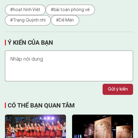
#hoạt hình Việt
#bài toán phòng vé
#Trạng Quỳnh nhí
#Dế Mèn
Ý KIẾN CỦA BẠN
Gửi ý kiến
CÓ THỂ BẠN QUAN TÂM