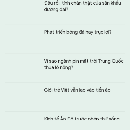
Đâu rồi, tính chân thật của sân khấu
đương đại?
Phát triển bóng đá hay trục lợi?
Vì sao ngành pin mặt trời Trung Quốc
thua lỗ nặng?
Giới trẻ Việt vẫn lao vào tiền ảo
Chia sẻ:
0
Kinh tế Ấn Độ trước phép thử sống
còn của ngành IT