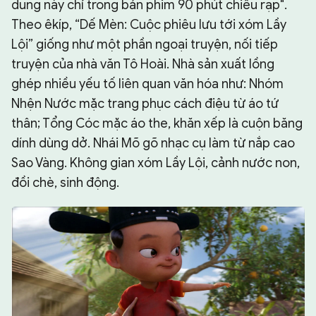
dung này chỉ trong bản phim 90 phút chiếu rạp".
Theo êkíp, “Dế Mèn: Cuộc phiêu lưu tới xóm Lầy
Lội” giống như một phần ngoại truyện, nối tiếp
truyện của nhà văn Tô Hoài. Nhà sản xuất lồng
ghép nhiều yếu tố liên quan văn hóa như: Nhóm
Nhện Nước mặc trang phục cách điệu từ áo tứ
thân; Tổng Cóc mặc áo the, khăn xếp là cuộn băng
dính dùng dở. Nhái Mõ gõ nhạc cụ làm từ nắp cao
Sao Vàng. Không gian xóm Lầy Lội, cảnh nước non,
đồi chè, sinh động.