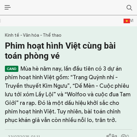
VI
Kinh tế - Văn hóa - Thể thao
SỰ KIỆN & BÌNH LUẬN
Phim hoạt hình Việt cùng bài
HẬU TRƯỜNG
toán phòng vé
KINH TẾ - VĂN HÓA - THỂ THAO
Mùa hè năm nay, lần đầu tiên có 3 dự án
phim hoạt hình Việt gồm: “Trạng Quỳnh nhí -
HỒ SƠ MẬT
Truyền thuyết Kim Ngưu”, “Dế Mèn - Cuộc phiêu
lưu tới xóm Lầy Lội” và “Wolfoo và cuộc đua Tam
PHÓNG SỰ
Giới” ra rạp. Đó là một dấu hiệu khởi sắc cho
HỒ SƠ INTERPOL
phim hoạt hình Việt. Tuy nhiên, bài toán chinh
phục khán giả vẫn còn nhiều nỗi lo, trăn trở.
VỤ ÁN NỔI TIẾNG
TƯ LIỆU
0
22/07/2025 01:11