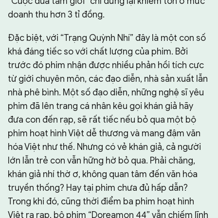
“Cuộc đua tam giới” chỉ dừng lại khiêm tốn ở mức
doanh thu hơn 3 tỉ đồng.
Đặc biệt, với “Trạng Quỳnh Nhí” đây là một con số
khá đáng tiếc so với chất lượng của phim. Bởi
trước đó phim nhận được nhiều phản hồi tích cực
từ giới chuyên môn, các đạo diễn, nhà sản xuất lẫn
nhà phê bình. Một số đạo diễn, những nghệ sĩ yêu
phim đã lên trang cá nhân kêu gọi khán giả hãy
đưa con đến rạp, sẽ rất tiếc nếu bỏ qua một bộ
phim hoạt hình Việt dễ thương và mang đậm văn
hóa Việt như thế. Nhưng có vẻ khán giả, cả người
lớn lẫn trẻ con vẫn hững hờ bỏ qua. Phải chăng,
khán giả nhí thờ ơ, không quan tâm đến văn hóa
truyền thống? Hay tại phim chưa đủ hấp dẫn?
Trong khi đó, cũng thời điểm ba phim hoạt hình
Việt ra rạp, bộ phim “Doreamon 44” vẫn chiếm lĩnh