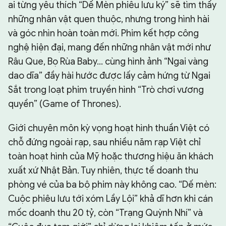
ai từng yêu thích “Dế Mèn phiêu lưu ký” sẽ tìm thấy
những nhân vật quen thuộc, nhưng trong hình hài
và góc nhìn hoàn toàn mới. Phim kết hợp công
nghệ hiện đại, mang đến những nhân vật mới như
Râu Que, Bọ Rùa Baby… cùng hình ảnh “Ngai vàng
dao dĩa” đầy hài hước được lấy cảm hứng từ Ngai
Sắt trong loạt phim truyền hình “Trò chơi vương
quyền” (Game of Thrones).
Giới chuyên môn kỳ vọng hoạt hình thuần Việt có
chỗ đứng ngoài rạp, sau nhiều năm rạp Việt chỉ
toàn hoạt hình của Mỹ hoặc thương hiệu ăn khách
xuất xứ Nhật Bản. Tuy nhiên, thực tế doanh thu
phòng vé của ba bộ phim này không cao. “Dế mèn:
Cuộc phiêu lưu tới xóm Lầy Lội” khả dĩ hơn khi cán
mốc doanh thu 20 tỷ, còn “Trạng Quỳnh Nhí” và