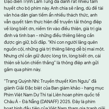
Đạo diễn Trịnh Lâm Tùng đã dành rất nhiều tâm
huyết cho bộ phim này. Anh chia sẻ rằng, dù đề tài
văn hóa dân gian tiềm ẩn nhiều thách thức, anh
vẫn quyết tâm thực hiện để truyền tải thông điệp
về lòng biết ơn, niềm tin vào điều thiện, giá trị gia
đình và tình bạn - những điều thiêng liêng cần
được gìn giữ, bồi đắp. “Khi con người lãng quên
nguồn cội, những giá trị thiêng liêng dễ bị mai một.
Nhưng chỉ cần giữ được lòng tin, lòng biết ơn, cái
thiện sẽ luôn chiến thắng” là thông điệp anh gửi
gắm qua phim này.
“Trạng Quỳnh Nhí: Truyền thuyết Kim Ngưu” đã
giành Giải Đặc biệt của Ban giám khảo - hạng mục
Phim Việt Nam Dự Thi tại Liên hoan phim quốc tế
Châu Á - Đà Nẵng (DANAFF) 2025. Đây là phim
hoạt hình đầu tiên của Việt Nam tham gia tranh giải